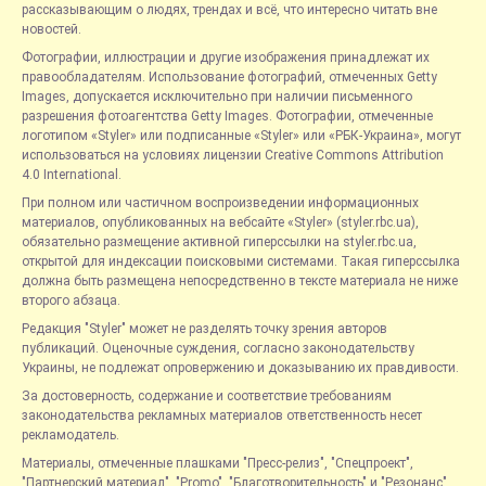
рассказывающим о людях, трендах и всё, что интересно читать вне
новостей.
Фотографии, иллюстрации и другие изображения принадлежат их
правообладателям. Использование фотографий, отмеченных Getty
Images, допускается исключительно при наличии письменного
разрешения фотоагентства Getty Images. Фотографии, отмеченные
логотипом «Styler» или подписанные «Styler» или «РБК-Украина», могут
использоваться на условиях лицензии Creative Commons Attribution
4.0 International.
При полном или частичном воспроизведении информационных
материалов, опубликованных на вебсайте «Styler» (styler.rbc.ua),
обязательно размещение активной гиперссылки на styler.rbc.ua,
открытой для индексации поисковыми системами. Такая гиперссылка
должна быть размещена непосредственно в тексте материала не ниже
второго абзаца.
Редакция "Styler" может не разделять точку зрения авторов
публикаций. Оценочные суждения, согласно законодательству
Украины, не подлежат опровержению и доказыванию их правдивости.
За достоверность, содержание и соответствие требованиям
законодательства рекламных материалов ответственность несет
рекламодатель.
Материалы, отмеченные плашками "Пресс-релиз", "Спецпроект",
"Партнерский материал", "Promo", "Благотворительность" и "Резонанс",