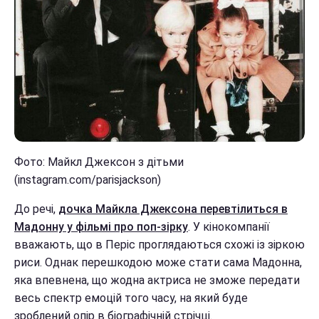
Фото: Майкл Джексон з дітьми
(instagram.com/parisjackson)
До речі,
дочка Майкла Джексона перевтілиться в
Мадонну у фільмі про поп-зірку
. У кінокомпанії
вважають, що в Періс проглядаються схожі із зіркою
риси. Однак перешкодою може стати сама Мадонна,
яка впевнена, що жодна актриса не зможе передати
весь спектр емоцій того часу, на який буде
зроблений опір в біографічній стрічці.