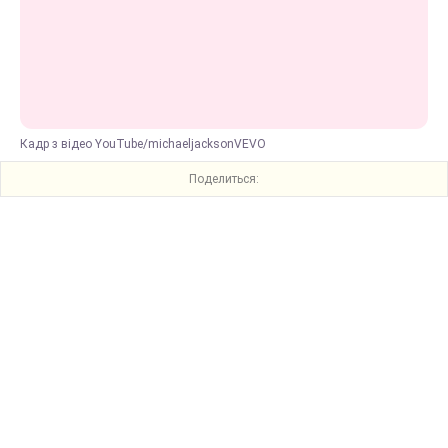
Кадр з відео YouTube/michaeljacksonVEVO
Поделиться: