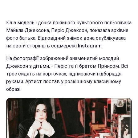
Юна модель і дочка покійного культового поп-співака
Майкла Джексона, Періс Джексон, показала архівне
фото батька. Відповідний знімок вона опублікувала
на своїй сторінці в соцмережі
Instagram
.
На фотографії зображений знаменитий молодий
Джексон з дітьми, - Періс та її братом Принсом. Всі
троє сидять на корточках, підпираючи підборіддя
руками. Артист постав у розкішному класичному
образі.