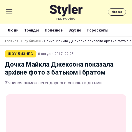
rbc.ua
Люди
Тренды
Полезное
Вкусно
Гороскопы
Главная
›
Шоу бизнес
›
Дочка Майкла Джексона показала архівне фото з б
ШОУ БИЗНЕС
10 августа 2017, 22:25
Дочка Майкла Джексона показала
архівне фото з батьком і братом
З'явився знімок легендарного співака з дітьми