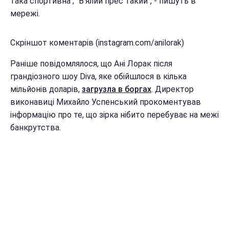
така спортивна"; "В'ялий прес такий", - пишуть в
мережі.
Скріншот коментарів (instagram.com/anilorak)
Раніше повідомлялося, що Ані Лорак після
грандіозного шоу Diva, яке обійшлося в кілька
мільйонів доларів,
загрузла в боргах
. Директор
виконавиці Михайло Успенський прокоментував
інформацію про те, що зірка нібито перебуває на межі
банкрутства.