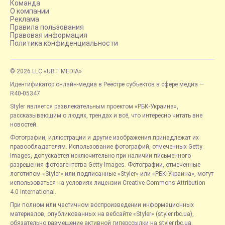
Команда
О компании
Реклама
Правила пользования
Правовая информация
Политика конфиденциальности
© 2026 LLC «UBT MEDIA»
Идентификатор онлайн-медиа в Реестре субъектов в сфере медиа —
R40-05347
Styler является развлекательным проектом «РБК-Украина»,
рассказывающим о людях, трендах и всё, что интересно читать вне
новостей.
Фотографии, иллюстрации и другие изображения принадлежат их
правообладателям. Использование фотографий, отмеченных Getty
Images, допускается исключительно при наличии письменного
разрешения фотоагентства Getty Images. Фотографии, отмеченные
логотипом «Styler» или подписанные «Styler» или «РБК-Украина», могут
использоваться на условиях лицензии Creative Commons Attribution
4.0 International.
При полном или частичном воспроизведении информационных
материалов, опубликованных на вебсайте «Styler» (styler.rbc.ua),
обязательно размещение активной гиперссылки на styler.rbc.ua,