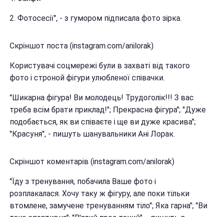
2. Фотосесії", - з гумором підписала фото зірка.
Скріншот поста (instagram.com/anilorak)
Користувачі соцмережі були в захваті від такого
фото і строной фігури улюбленої співачки.
"Шикарна фігура! Ви молодець! Трудоголік!!! З вас
треба всім брати приклад!"; Прекрасна фігура"; "Дуже
подобається, як ви співаєте і ще ви дуже красива";
"Красуня", - пишуть шанувальники Ані Лорак.
Скріншот коментарів (instagram.com/anilorak)
"Їду з тренування, побачила Ваше фото і
розплакалася. Хочу таку ж фігуру, але поки тільки
втомлене, замучене тренуванням тіло"; Яка гарна"; "Ви