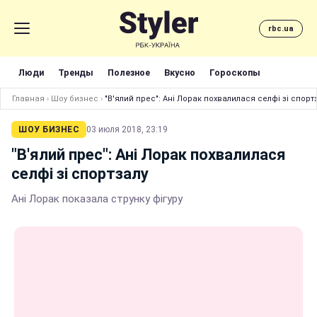
rbc.ua
Люди
Тренды
Полезное
Вкусно
Гороскопы
Главная
›
Шоу бизнес
›
"В'ялий прес": Ані Лорак похвалилася селфі зі спорт
ШОУ БИЗНЕС
03 июля 2018, 23:19
"В'ялий прес": Ані Лорак похвалилася
селфі зі спортзалу
Ані Лорак показала струнку фігуру