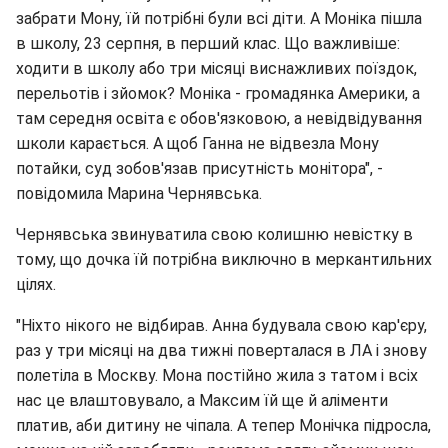
забрати Мону, їй потрібні були всі діти. А Моніка пішла
в школу, 23 серпня, в перший клас. Що важливіше:
ходити в школу або три місяці виснажливих поїздок,
перельотів і зйомок? Моніка - громадянка Америки, а
там середня освіта є обов'язковою, а невідвідування
школи карається. А щоб Ганна не відвезла Мону
потайки, суд зобов'язав присутність монітора", -
повідомила Марина Чернявська.
Чернявська звинуватила свою колишню невістку в
тому, що дочка їй потрібна виключно в меркантильних
цілях.
"Ніхто нікого не відбирав. Анна будувала свою кар'єру,
раз у три місяці на два тижні поверталася в ЛА і знову
полетіла в Москву. Мона постійно жила з татом і всіх
нас це влаштовувало, а Максим їй ще й аліменти
платив, аби дитину не чіпала. А тепер Монічка підросла,