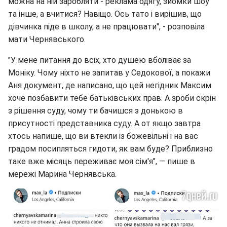
можна на ній заробляти - реклама одягу, зйомки шоу
та інше, а вчитися? Навіщо. Ось тато і вирішив, що
дівчинка піде в школу, а не працювати", - розповіла
мати Чернявського.
"У мене питання до всіх, хто душею вболіває за
Моніку. Чому ніхто не запитав у Седокової, а покажи
Аня документ, де написано, що цей негідник Максим
хоче позбавити тебе батьківських прав. А зроби скрін
з рішення суду, чому ти бачишся з донькою в
присутності представника суду. А от якщо завтра
хтось напише, що ви втекли із божевільні і на вас
градом посипляться гидоти, як вам буде? Приблизно
таке вже місяць переживає моя сім'я", — пише в
мережі Марина Чернявська.