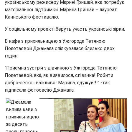
українському режисеру Марині Гришай, яка потребує
матеріальної підтримки. Марина Гришай – лауреат
Каннського фестивалю.
У соціальному проекті беруть участь українські зірки.
В кафе з прихильницею з Ужгорода Тетяною
Полетаевой Джамала спілкувалася близько двох
годин.
"Приємна зустріч з дівчиною з Ужгорода Тетяною
Полетаевой, яка, як виявилося, співачка! Робити
добро-легко і важливо! Марина, одужуй!!!" -так
підписала фотосесію Джамала.