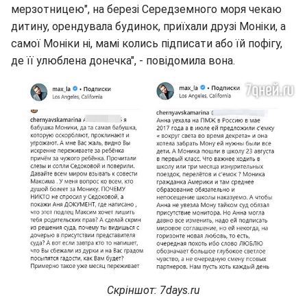
мерзотницею", на березі Середземного моря чекаю
дитину, орендувала будинок, приїхали друзі Моніки, а
самої Моніки ні, мамі колись підписати або їй пофігу,
де її улюблена донечка", - повідомила вона.
Скріншот: 7days.ru