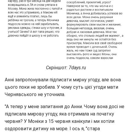
Скріншот: 7days.ru
Анні запропонували підписати мирну угоду, але вона
цього поки не зробила. У чому суть цієї угоди мати
Чернявського не уточнила.
"А тепер у мене запитання до Анни. Чому вона досі не
підписала мирову угоду, яка отримала на початку
червня? У Моніки з 15 червня канікули і ми хотіли
оздоровити дитину на море. І ось я, "стара