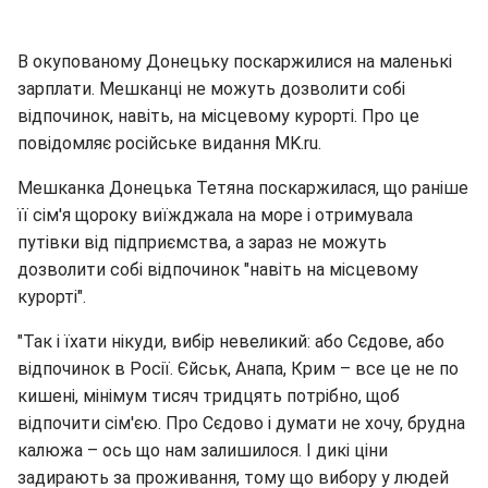
В окупованому Донецьку поскаржилися на маленькі
зарплати. Мешканці не можуть дозволити собі
відпочинок, навіть, на місцевому курорті. Про це
повідомляє російське видання MK.ru.
Мешканка Донецька Тетяна поскаржилася, що раніше
її сім'я щороку виїжджала на море і отримувала
путівки від підприємства, а зараз не можуть
дозволити собі відпочинок "навіть на місцевому
курорті".
"Так і їхати нікуди, вибір невеликий: або Сєдове, або
відпочинок в Росії. Єйськ, Анапа, Крим – все це не по
кишені, мінімум тисяч тридцять потрібно, щоб
відпочити сім'єю. Про Сєдово і думати не хочу, брудна
калюжа – ось що нам залишилося. І дикі ціни
задирають за проживання, тому що вибору у людей