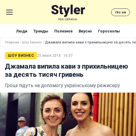
rbc.ua
Люди
Тренды
Полезное
Вкусно
Гороскопы
Главная
›
Шоу бизнес
›
Джамала випила кави з прихильницею за десять ти
ШОУ БИЗНЕС
25 июня 2018 · 16:57
Джамала випила кави з прихильницею
за десять тисяч гривень
Гроші підуть на допомогу українському режисеру