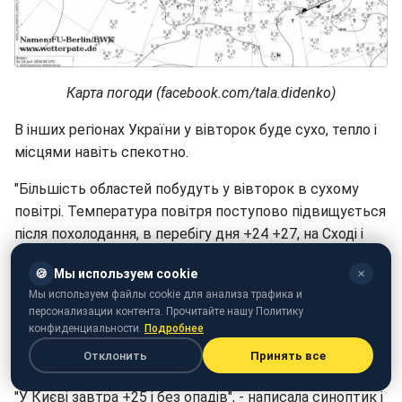
Карта погоди (facebook.com/tala.didenko)
В інших регіонах України у вівторок буде сухо, тепло і
місцями навіть спекотно.
"Більшість областей побудуть у вівторок в сухому
повітрі. Температура повітря поступово підвищується
після похолодання, в перебігу дня +24 +27, на Сході і
Півдні вже відновиться "тридцятка", +25 +30 градусів.
🍪
Мы используем cookie
✕
Проте на Заході ще буде свіжо, +19 +24 градуси, в
Мы используем файлы cookie для анализа трафика и
Карпатах +11 +18 градусів. Вночі у горах навіть
персонализации контента. Прочитайте нашу Политику
холодно, +5 +12 градусів", - розповіла Діденко.
конфиденциальности.
Подробнее
Отклонить
Принять все
У Києві у вівторок буде тепло і сухо.
"У Києві завтра +25 і без опадів", - написала синоптик і