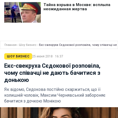
Главная
›
Шоу бизнес
›
Екс-свекруха Сєдокової розповіла, чому співачці н
ШОУ БИЗНЕС
25 июня 2018 · 16:37
Екс-свекруха Сєдокової розповіла,
чому співачці не дають бачитися з
донькою
Як відомо, Седокова постійно скаржиться, що її
колишній чоловік, Максим Чернявський забороняє
бачитися з дочкою Монікою