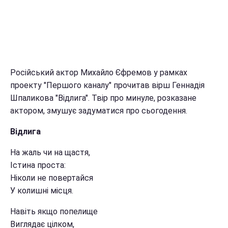
Російський актор Михайло Єфремов у рамках
проекту "Першого каналу" прочитав вірш Геннадія
Шпаликова "Відлига". Твір про минуле, розказане
актором, змушує задуматися про сьогодення.
Відлига
На жаль чи на щастя,
Істина проста:
Ніколи не повертайся
У колишні місця.
Навіть якщо попелище
Виглядає цілком,