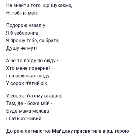
Не знайти того, що шукаємо,
Ні тобі, ні мені.
Подорож назад у
Я б заборонив,
Я прошу тебе, як брата,
Душу не муті.
А не то поїду по сліду -
Хто мене поверне? -
І на валянках поїду
У сорок п'ятий рік.
У сорок п'ятому вгадаю,
Там, де - боже мій! -
Буде мама молода
І батько живий.
До речі,
активістка Майдану присвятила вірш герою