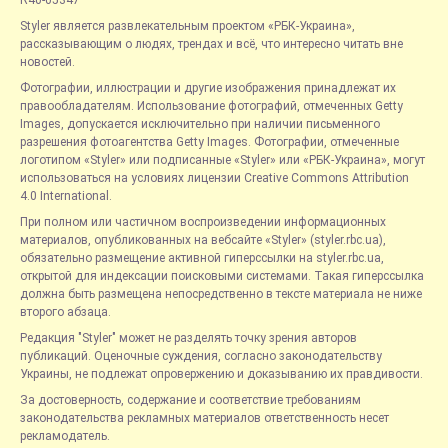
R40-05347
Styler является развлекательным проектом «РБК-Украина»,
рассказывающим о людях, трендах и всё, что интересно читать вне
новостей.
Фотографии, иллюстрации и другие изображения принадлежат их
правообладателям. Использование фотографий, отмеченных Getty
Images, допускается исключительно при наличии письменного
разрешения фотоагентства Getty Images. Фотографии, отмеченные
логотипом «Styler» или подписанные «Styler» или «РБК-Украина», могут
использоваться на условиях лицензии Creative Commons Attribution
4.0 International.
При полном или частичном воспроизведении информационных
материалов, опубликованных на вебсайте «Styler» (styler.rbc.ua),
обязательно размещение активной гиперссылки на styler.rbc.ua,
открытой для индексации поисковыми системами. Такая гиперссылка
должна быть размещена непосредственно в тексте материала не ниже
второго абзаца.
Редакция "Styler" может не разделять точку зрения авторов
публикаций. Оценочные суждения, согласно законодательству
Украины, не подлежат опровержению и доказыванию их правдивости.
За достоверность, содержание и соответствие требованиям
законодательства рекламных материалов ответственность несет
рекламодатель.