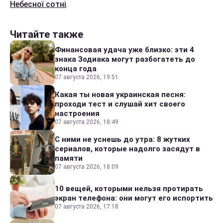
Небесної сотні
.
Читайте также
Финансовая удача уже близко: эти 4
знака Зодиака могут разбогатеть до
конца года
07 августа 2026, 19:51
Какая ты новая украинская песня:
проходи тест и слушай хит своего
настроения
07 августа 2026, 18:49
С ними не уснешь до утра: 8 жутких
сериалов, которые надолго засядут в
памяти
07 августа 2026, 18:09
10 вещей, которыми нельзя протирать
экран телефона: они могут его испортить
07 августа 2026, 17:18