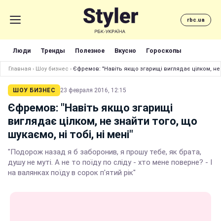
rbc.ua
Люди
Тренды
Полезное
Вкусно
Гороскопы
Главная
›
Шоу бизнес
›
Єфремов: "Навіть якщо згарищі виглядає цілком, не з
ШОУ БИЗНЕС
23 февраля 2016, 12:15
Єфремов: "Навіть якщо згарищі
виглядає цілком, не знайти того, що
шукаємо, ні тобі, ні мені"
"Подорож назад я б заборонив, я прошу тебе, як брата,
душу не муті. А не то поїду по сліду - хто мене поверне? - І
на валянках поїду в сорок п'ятий рік"