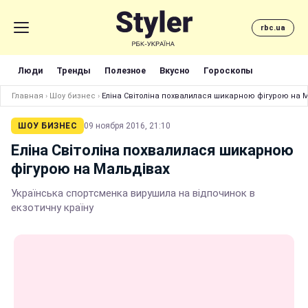
rbc.ua
Люди
Тренды
Полезное
Вкусно
Гороскопы
Главная
›
Шоу бизнес
›
Еліна Світоліна похвалилася шикарною фігурою на 
ШОУ БИЗНЕС
09 ноября 2016, 21:10
Еліна Світоліна похвалилася шикарною
фігурою на Мальдівах
Українська спортсменка вирушила на відпочинок в
екзотичну країну