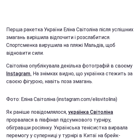
Перша ракетка України Еліна Світоліна після успішних
змагань вирішила відпочити і розслабитися.
Спортсменка вирушила на пляжі Мальдів, щоб
відновити сили.
Світоліна опублікувала декілька фотографій в своєму
Instagram.
На знімках видно, що українка стежить за
своєю фігурою, навіть поза змагань.
Фото: Еліна Світоліна (instagram.com/elisvitolina)
Як раніше повідомлялося,
українка Світоліна
прорвалася в півфінал підсумкового турніру,
обігравши росіянку. Українська тенісистка вирвала
перемогу у суперниці у турнірі в Китаї на брейк-