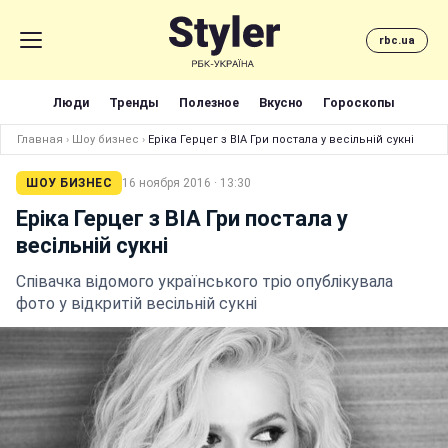
rbc.ua
Люди
Тренды
Полезное
Вкусно
Гороскопы
Главная
›
Шоу бизнес
›
Еріка Герцег з ВІА Гри постала у весільній сукні
ШОУ БИЗНЕС
16 ноября 2016 · 13:30
Еріка Герцег з ВІА Гри постала у
весільній сукні
Співачка відомого українського тріо опублікувала
фото у відкритій весільній сукні