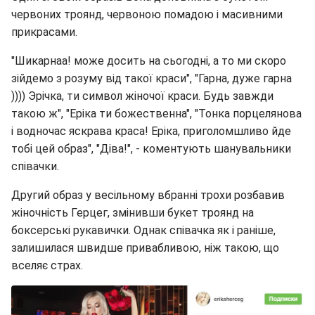
червоних троянд, червоною помадою і масивними
прикрасами.
"Шикарнаа! може досить на сьогодні, а то ми скоро
зійдемо з розуму від такої краси", "Гарна, дуже гарна
)))) Эрічка, ти символ жіночої краси. Будь завжди
такою ж", "Еріка ти божественна", "Тонка порцелянова
і водночас яскрава краса! Еріка, приголомшливо йде
тобі цей образ", "Діва!", - коментують шанувальники
співачки.
Другий образ у весільному вбранні трохи розбавив
жіночність Герцег, змінивши букет троянд на
боксерські рукавички. Однак співачка як і раніше,
залишилася швидше привабливою, ніж такою, що
вселяє страх.