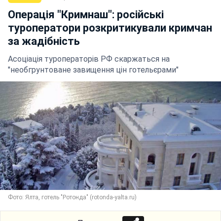
Операція "Кримнаш": російські
туроператори розкритикували кримчан
за жадібність
Асоціація туроператорів РФ скаржаться на
"необгрунтоване завищення цін готельєрами"
Фото: Ялта, готель "Ротонда" (rotonda-yalta.ru)