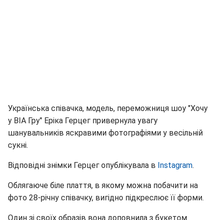
Українська співачка, модель, переможниця шоу "Хочу
у ВІА Гру" Еріка Герцег привернула увагу
шанувальників яскравими фотографіями у весільній
сукні.
Відповідні знімки Герцег опублікувала в
Instagram
.
Облягаюче біле плаття, в якому можна побачити на
фото 28-річну співачку, вигідно підкреслює її форми.
Один зі своїх образів вона доповнила з букетом