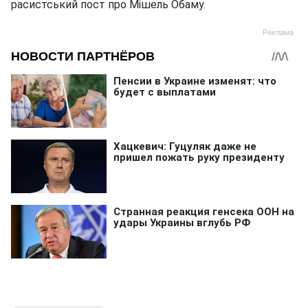
расистський пост про Мішель Обаму.