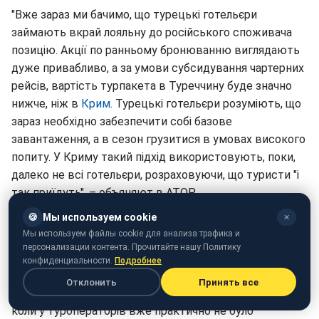
"Вже зараз ми бачимо, що турецькі готельєри
займають вкрай лояльну до російського споживача
позицію. Акції по ранньому бронюванню виглядають
дуже привабливо, а за умови субсидування чартерних
рейсів, вартість турпакета в Туреччину буде значно
нижче, ніж в
Крим
. Турецькі готельєри розуміють, що
зараз необхідно забезпечити собі базове
завантаження, а в сезон грузитися в умовах високого
попиту. У Криму такий підхід використовують, поки,
далеко не всі готельєри, розраховуючи, що туристи "і
так приїдуть", – объяняют в АТОР.
🍪
Мы используем cookie
✕
Представники асоціації констатують, що в цьому
Мы используем файлы cookie для анализа трафика и
році в Криму вже фіксувалися випадки
персонализации контента. Прочитайте нашу Политику
необґрунтованого завищення цін готельєрами. Через
конфиденциальности.
Подробнее
таке рішення, ці об'єкти були змушені знижувати
Отклонить
Принять все
вартість в липні – в розпал високого літнього сезону,
коли у туроператорів вже практично не було