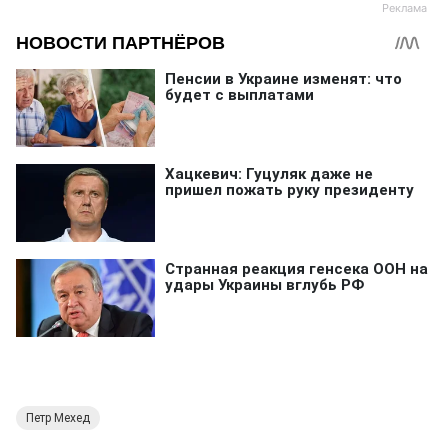
Петр Мехед