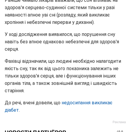
Раніше чимало лікарів вважали, що сон впливає на
здоров'я серцево-судинної системи тільки у разі
наявності апное уві сні (розладу, який викликає
хропіння і небезпечні перерви у диханні).
У ході дослідження виявилося, що порушення сну
навіть без апное однаково небезпечні для здоров'я
серця.
Фахівці відзначили, що людині необхідно налагодити
якість сну, так як від цього показника залежить не
тільки здоров'я серця, але і функціонування інших
органів тіла, а також зовнішній вигляд і швидкість
старіння.
До речі, вчені довели, що
недосипання викликає
діабет
.