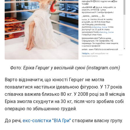
Фото: Еріка Герцег у весільній сукні (instagram.com)
Варто відзначити, що юності Герцег не могла
похвалитися настільки ідеальною фігурою. У 17 років
співачка важила близько 80 кг. У 2008 році за 8 місяців
Еріка змогла схуднути на 30 кг, після чого зробила собі
операцію по збільшенню грудей.
До речі,
екс-солістки "ВІА Гри"
створили власну групу.