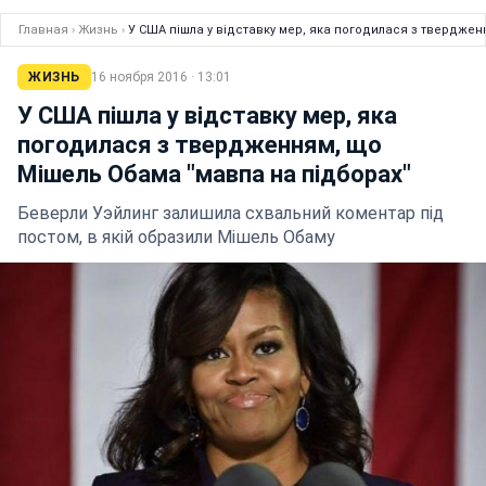
Главная
›
Жизнь
›
У США пішла у відставку мер, яка погодилася з твердже
ЖИЗНЬ
16 ноября 2016 · 13:01
У США пішла у відставку мер, яка
погодилася з твердженням, що
Мішель Обама "мавпа на підборах"
Беверли Уэйлинг залишила схвальний коментар під
постом, в якій образили Мішель Обаму