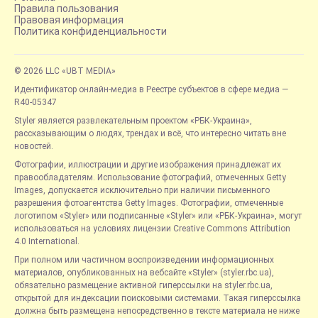
Правила пользования
Правовая информация
Политика конфиденциальности
© 2026 LLC «UBT MEDIA»
Идентификатор онлайн-медиа в Реестре субъектов в сфере медиа —
R40-05347
Styler является развлекательным проектом «РБК-Украина»,
рассказывающим о людях, трендах и всё, что интересно читать вне
новостей.
Фотографии, иллюстрации и другие изображения принадлежат их
правообладателям. Использование фотографий, отмеченных Getty
Images, допускается исключительно при наличии письменного
разрешения фотоагентства Getty Images. Фотографии, отмеченные
логотипом «Styler» или подписанные «Styler» или «РБК-Украина», могут
использоваться на условиях лицензии Creative Commons Attribution
4.0 International.
При полном или частичном воспроизведении информационных
материалов, опубликованных на вебсайте «Styler» (styler.rbc.ua),
обязательно размещение активной гиперссылки на styler.rbc.ua,
открытой для индексации поисковыми системами. Такая гиперссылка
должна быть размещена непосредственно в тексте материала не ниже