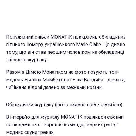
Популярний співак MONATIK прикрасив обкладинку
літнього номеру українського Marie Claire. Це дивно
тому, що він став першим чоловіком на обкладинці
жіночого журналу.
Разом з Дімою Монатіком на фото позують топ-
модель Евеліна Мамбетова і Елла Кандиба - дівчата,
чиї імена відомі далеко за межами країни.
Обкладинка журналу (фото надане прес-службою)
В інтерв'ю для журналу MONATIK поділився своїми
поглядами на створення команди, жарких party і
модних саундтреках.