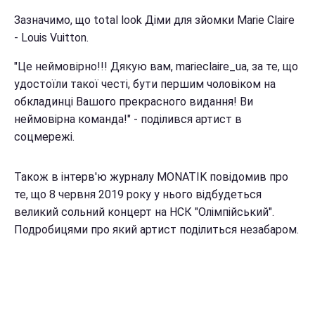
Зазначимо, що total look Діми для зйомки Marie Claire
- Louis Vuitton.
"Це неймовірно!!! Дякую вам, marieclaire_ua, за те, що
удостоїли такої честі, бути першим чоловіком на
обкладинці Вашого прекрасного видання! Ви
неймовірна команда!" - поділився артист в
соцмережі.
Також в інтерв'ю журналу MONATIK повідомив про
те, що 8 червня 2019 року у нього відбудеться
великий сольний концерт на НСК "Олімпійський".
Подробицями про який артист поділиться незабаром.