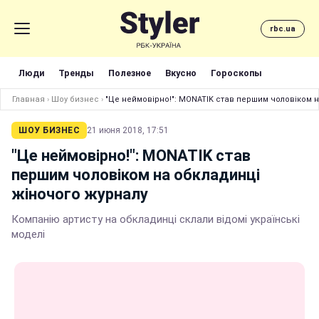
rbc.ua
Люди
Тренды
Полезное
Вкусно
Гороскопы
Главная
›
Шоу бизнес
›
"Це неймовірно!": MONATIK став першим чоловіком 
ШОУ БИЗНЕС
21 июня 2018, 17:51
"Це неймовірно!": MONATIK став
першим чоловіком на обкладинці
жіночого журналу
Компанію артисту на обкладинці склали відомі українські
моделі