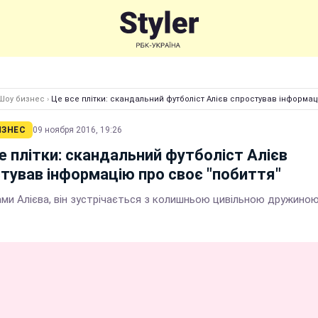
Шоу бизнес
›
Це все плітки: скандальний футболіст Алієв спростував інформац
ИЗНЕС
09 ноября 2016, 19:26
е плітки: скандальний футболіст Алієв
тував інформацію про своє "побиття"
ами Алієва, він зустрічається з колишньою цивільною дружино