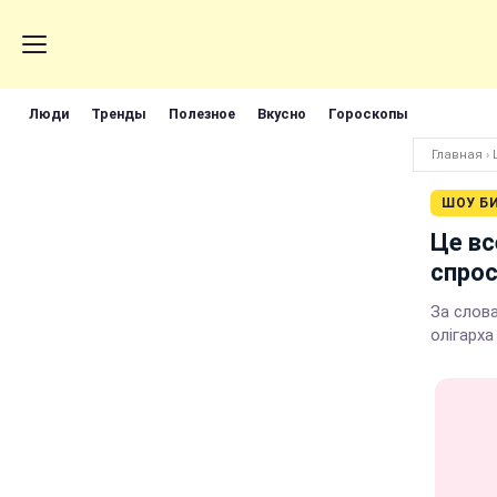
Люди
Тренды
Полезное
Вкусно
Гороскопы
Главная
›
ШОУ Б
Це вс
спрос
За слов
олігарха