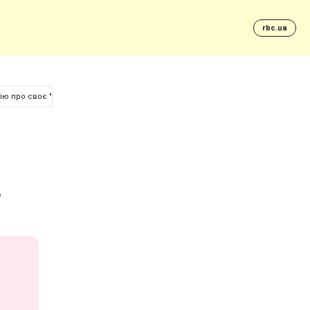
rbc.ua
ію про своє "побиття"
ю