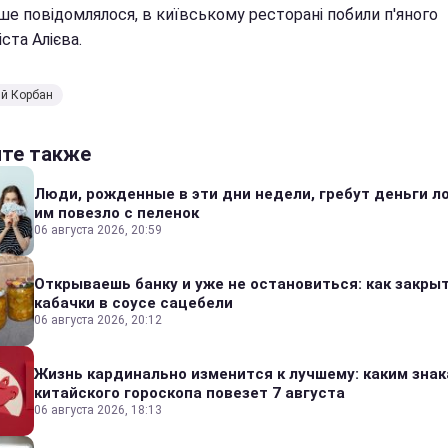
ше повідомлялося, в київському ресторані побили п'яного
ста Алієва.
ий Корбан
йте также
Люди, рожденные в эти дни недели, гребут деньги л
им повезло с пеленок
06 августа 2026, 20:59
Открываешь банку и уже не остановиться: как закры
кабачки в соусе сацебели
06 августа 2026, 20:12
Жизнь кардинально изменится к лучшему: каким зна
китайского гороскопа повезет 7 августа
06 августа 2026, 18:13