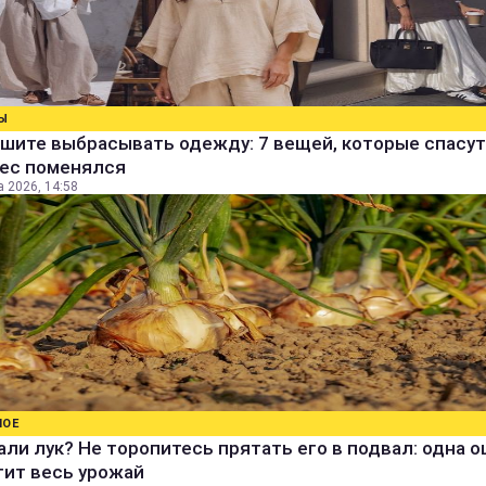
Ы
шите выбрасывать одежду: 7 вещей, которые спасут
вес поменялся
а 2026, 14:58
НОЕ
ли лук? Не торопитесь прятать его в подвал: одна 
тит весь урожай