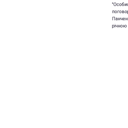
"Особи
поговор
Панченк
річною 