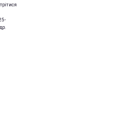
трітися
25-
др.