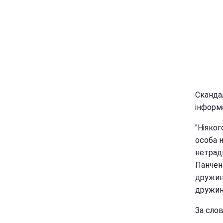
Сканда
інформ
"Ніяког
особа н
нетради
Панченк
дружин
дружино
За слов