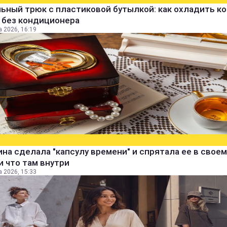
ьный трюк с пластиковой бутылкой: как охладить к
 без кондиционера
а 2026, 16:19
а сделала "капсулу времени" и спрятала ее в своем
и что там внутри
а 2026, 15:33