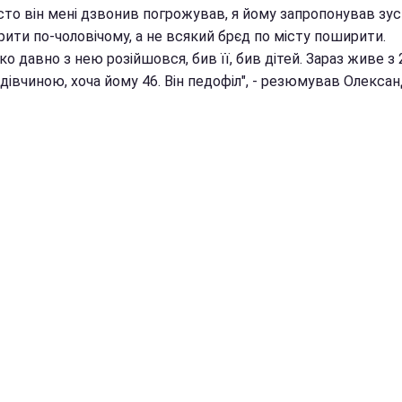
сто він мені дзвонив погрожував, я йому запропонував зус
ити по-чоловічому, а не всякий брєд по місту поширити.
о давно з нею розійшовся, бив її, бив дітей. Зараз живе з 
дівчиною, хоча йому 46. Він педофіл", - резюмував Олексан