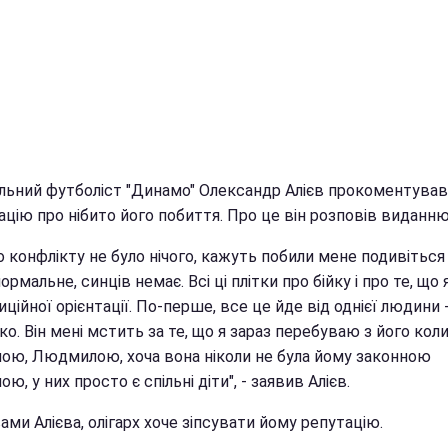
льний футболіст "Динамо" Олександр Алієв прокоментував
ацію про нібито його побиття. Про це він розповів виданн
о конфлікту не було нічого, кажуть побили мене подивіться 
ормальне, синців немає. Всі ці плітки про бійку і про те, що 
ційної орієнтації. По-перше, все це йде від однієї людини -
о. Він мені мстить за те, що я зараз перебуваю з його ко
ою, Людмилою, хоча вона ніколи не була йому законною
ю, у них просто є спільні діти", - заявив Алієв.
ами Алієва, олігарх хоче зіпсувати йому репутацію.