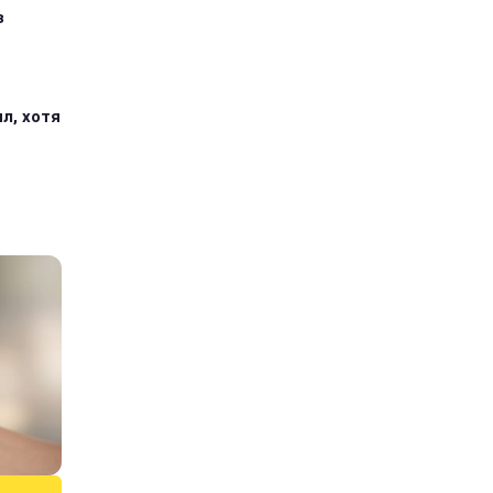
з
л, хотя