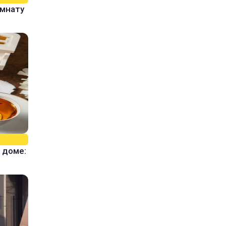
омнату
 доме: