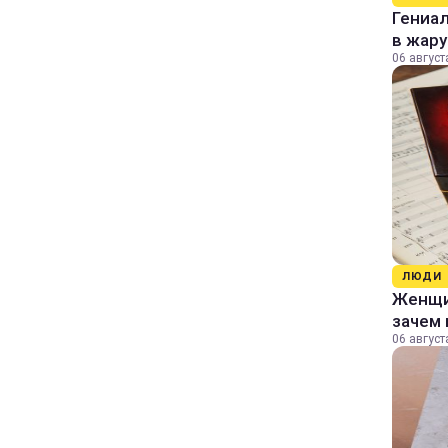
Гениал
в жару
06 август
ЛЮДИ
Женщин
зачем 
06 август