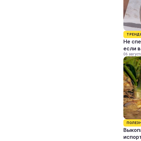
ТРЕНД
Не спе
если 
06 август
ПОЛЕЗ
Выкопа
испор