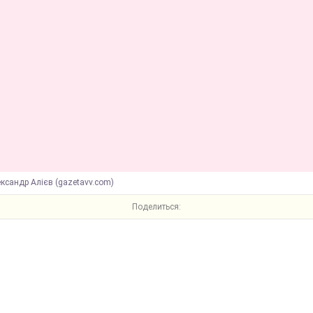
ксандр Алієв (gazetavv.com)
Поделиться: