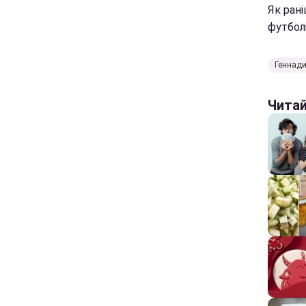
Як рані
футболі
Геннад
Чита