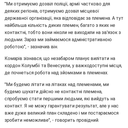
"Ми отримуємо дозвіл поліції, армії частково для
деяких регіонів, отримуємо дозвіл місцевої
державної організації, яка відповідає за племена. А тут
найбільша кількість диких племен, багато з яких не
контактні, тобто вони ніколи не виходили на зв'язок з
людьми. Зараз ми займаємося адміністративною
роботою", - зазначив він.
Комарів зізнався, що незабаром планує вилітати на
кордон Колумбії та Венесуели, у важкодоступні місця,
де почнеться робота над зйомками в племенах.
"Ми будемо літати на літаках над племенами, ми
будемо шукати дійсно не контактні племена,
спробуємо стати першими людьми, які вийдуть на
контакт. Я не можу гарантувати результат, але у нас
вже дуже великий план складено і ми постараємося
зробити неможливе", - говорить провідний.