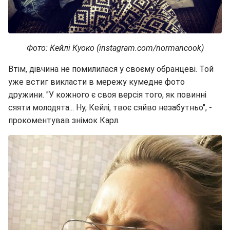
Фото: Кейлі Куоко (instagram.com/normancook)
Втім, дівчина не помилилася у своєму обранцеві. Той
уже встиг викласти в мережу кумедне фото
дружини. "У кожного є своя версія того, як повинні
сяяти молодята... Ну, Кейлі, твоє сяйво незабутньо", -
прокоментував знімок Карл.