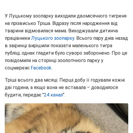
У Луцькому зоопарку виходили двомісячного тигреня
на прізвисько Тріша. Відразу після народження від
тварини відмовилася мама. Виходжували дитинча
працівники
Луцького зоопарку
. Всього пару днів назад
в звіринці вирішили показати маленького тигра
публіці, однак гладити було суворо заборонено. Про це
повідомили на сторінці зоологічного парку у
соцмережі
Facebook
.
Тріші всього два місяці. Перші добу її годували кожні
дві години, а якщо вона не вставала – доводилося
будити, передає "
24 канал
".