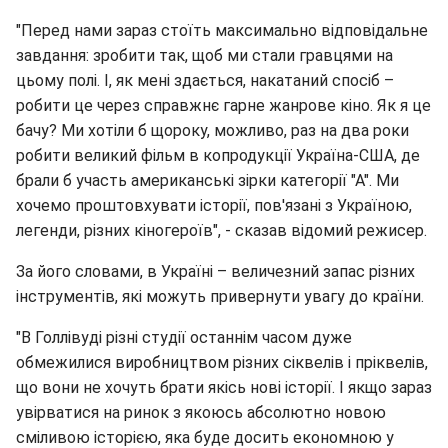
"Перед нами зараз стоїть максимально відповідальне
завдання: зробити так, щоб ми стали гравцями на
цьому полі. І, як мені здається, накатаний спосіб –
робити це через справжнє гарне жанрове кіно. Як я це
бачу? Ми хотіли б щороку, можливо, раз на два роки
робити великий фільм в копродукції Україна-США, де
брали б участь американські зірки категорії "А". Ми
хочемо проштовхувати історії, пов'язані з Україною,
легенди, різних кіногероїв", - сказав відомий режисер.
За його словами, в Україні – величезний запас різних
інструментів, які можуть привернути увагу до країни.
"В Голлівуді різні студії останнім часом дуже
обмежилися виробництвом різних сіквелів і пріквелів,
що вони не хочуть брати якісь нові історії. І якщо зараз
увірватися на ринок з якоюсь абсолютно новою
сміливою історією, яка буде досить економною у