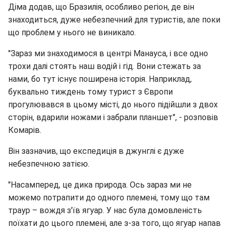
Діма додав, що Бразилія, особливо регіон, де він
знаходиться, дуже небезпечний для туристів, але поки
що проблем у нього не виникало.
"Зараз ми знаходимося в центрі Манауса, і все одно
трохи далі стоять наш водій і гід. Вони стежать за
нами, бо тут існує поширена історія. Наприклад,
буквально тиждень тому турист з Європи
прогулювався в цьому місті, до нього підійшли з двох
сторін, вдарили ножами і забрали планшет", - розповів
Комарів.
Він зазначив, що експедиція в джунглі є дуже
небезпечною затією.
"Насамперед, це дика природа. Ось зараз ми не
можемо потрапити до одного племені, тому що там
траур – вождя з'їв ягуар. У нас була домовленість
поїхати до цього племені, але з-за того, що ягуар напав