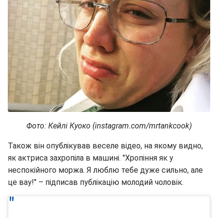
Фото: Кейлі Куоко (instagram.com/mrtankcook)
Також він опублікував веселе відео, на якому видно,
як актриса захропіла в машині. "Хропіння як у
неспокійного моржа. Я люблю тебе дуже сильно, але
це вау!" – підписав публікацію молодий чоловік.