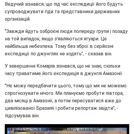
Ведучий зізнався, що під час експедиції його будуть
супроводжувати гіди та представники державних
організацій.
"Завжди йдуть озброєні люди попереду групи і позаду
на той випадок, якщо з'являються ягуари. Це
найбільша небезпека. Тому без зброї в серйозні
експедиції по джунглях не ходять", - сказав він.
У завершенні Комарів зізнався, що не знає, скільки
часу триватиме його експедиція в джунглі Амазонії.
"Не можу передбачити цього, тому що ми не можемо
спрогнозувати нічого. Ми плануємо пробути півтора,
два місяці в Амазонії, а потім пересуватися вже до
цивілізованої Бразилії і робити репортаж звідти", -
підсумував він.