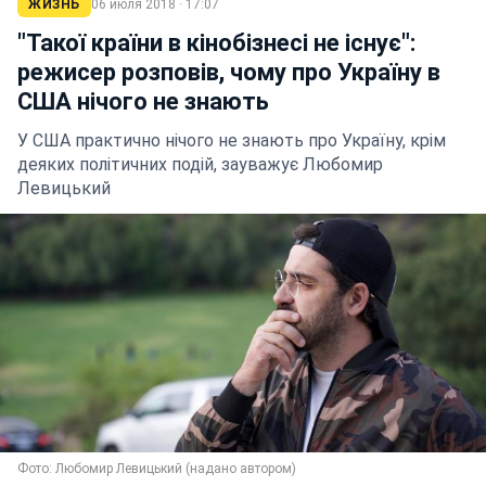
ЖИЗНЬ
06 июля 2018 · 17:07
"Такої країни в кінобізнесі не існує":
режисер розповів, чому про Україну в
США нічого не знають
У США практично нічого не знають про Україну, крім
деяких політичних подій, зауважує Любомир
Левицький
Фото: Любомир Левицький (надано автором)