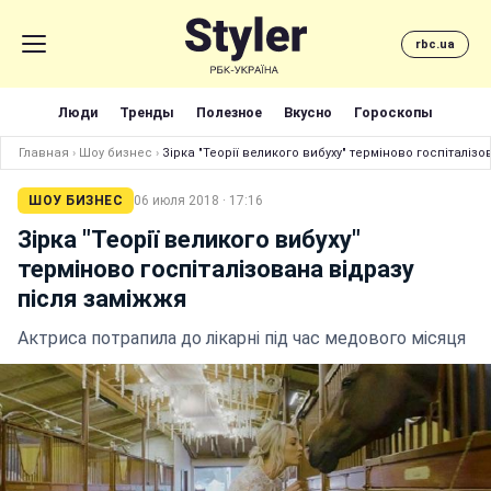
rbc.ua
Люди
Тренды
Полезное
Вкусно
Гороскопы
Главная
›
Шоу бизнес
›
Зірка "Теорії великого вибуху" терміново госпіталіз
ШОУ БИЗНЕС
06 июля 2018 · 17:16
Зірка "Теорії великого вибуху"
терміново госпіталізована відразу
після заміжжя
Актриса потрапила до лікарні під час медового місяця