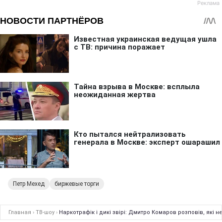
Петр Мехед
биржевые торги
Главная
›
ТВ-шоу
›
Наркотрафік і дикі звірі: Дмитро Комаров розповів, які 