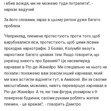
і вбив вождя, ми не можемо туди потрапити", -
нарікає ведучий.
За його словами, зараз в цьому регіоні дуже багато
проблем.
"Наприклад, племена протестують проти того, щоб
вирубувалися ліси, протестують, щоб цими лісами
проходив наркотрафік. З Болівії, Колумбії везуть
наркотики. Багато цікавих тем. Якщо говорити, що
українці знають про Бразилії? Це насамперед
карнавал в Ріо-де-Жанейро. Ми спеціально на нього не
поїхали і покажемо вам зовсім інший карнавал, який
ми вже встигли відзняти тут, в Амазонії. Він за своїми
масштабами, можливо, навіть перевершує карнавал в
Ріо-де-Жанейро. А те, які там фігури, розміром з 9-
поверхові будинки, своїми руками роблять жителі
племен, - це вражає", - говорить Дмитро.