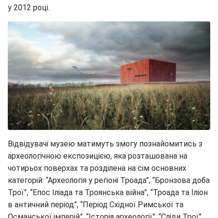
у 2012 році.
Відвідувачі музею матимуть змогу познайомитись з
археологічною експозицією, яка розташована на
чотирьох поверхах та розділена на сім основних
категорій: “Археологія у регіоні Троада”, “Бронзова доба
Трої”, “Епос Іліада та Троянська війна”, “Троада та Іліон
в античний період”, “Період Східної Римської та
Османської імперій”, “Історія археології”, “Сліди Трої”.