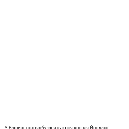
У Вашингтоні відбулася зустріч короля Йорданії