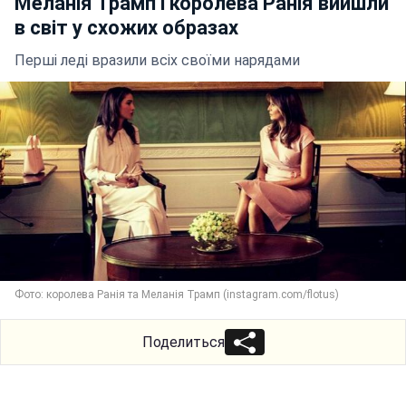
Меланія Трамп і королева Ранія вийшли
в світ у схожих образах
Перші леді вразили всіх своїми нарядами
Фото: королева Ранія та Меланія Трамп (instagram.com/flotus)
Поделиться