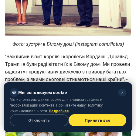
Фото: зустріч в Білому домі (instagram.com/flotus)
"Важливий візит короля і королеви Йорданії. Дональд
Трамп і я були раді вітати їх в Білому домі. Ми провели
відкриту і продуктивну дискусію з приводу багатьох
проблем, з якими сьогодні стикаються наші країни", -
написала у себе у соцмережі Меланія.
🍪
Мы используем cookie
✕
Мы используем файлы cookie для анализа трафика и
персонализации контента. Прочитайте нашу Политику
конфиденциальности.
Подробнее
Отклонить
Принять все