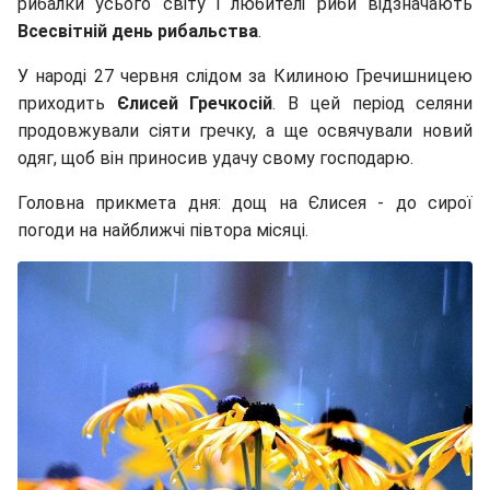
рибалки усього світу і любителі риби відзначають
Всесвітній день рибальства
.
У народі 27 червня слідом за Килиною Гречишницею
приходить
Єлисей Гречкосій
. В цей період селяни
продовжували сіяти гречку, а ще освячували новий
одяг, щоб він приносив удачу свому господарю.
Головна прикмета дня: дощ на Єлисея - до сирої
погоди на найближчі півтора місяці.