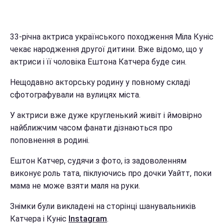
33-річна актриса українського походження Міла Куніс
чекає народження другої дитини. Вже відомо, що у
актриси і її чоловіка Ештона Катчера буде син.
Нещодавно акторську родину у повному складі
сфотографували на вулицях міста.
У актриси вже дуже кругленький живіт і ймовірно
найближчим часом фанати дізнаються про
поповнення в родині.
Ештон Катчер, судячи з фото, із задоволенням
виконує роль тата, піклуючись про дочки Уайтт, поки
мама не може взяти маля на руки.
Знімки були викладені на сторінці шанувальників
Катчера і Куніс
Instagram
.