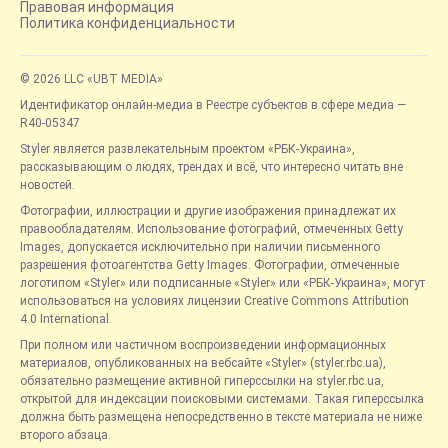
Правовая информация
Политика конфиденциальности
© 2026 LLC «UBT MEDIA»
Идентификатор онлайн-медиа в Реестре субъектов в сфере медиа —
R40-05347
Styler является развлекательным проектом «РБК-Украина»,
рассказывающим о людях, трендах и всё, что интересно читать вне
новостей.
Фотографии, иллюстрации и другие изображения принадлежат их
правообладателям. Использование фотографий, отмеченных Getty
Images, допускается исключительно при наличии письменного
разрешения фотоагентства Getty Images. Фотографии, отмеченные
логотипом «Styler» или подписанные «Styler» или «РБК-Украина», могут
использоваться на условиях лицензии Creative Commons Attribution
4.0 International.
При полном или частичном воспроизведении информационных
материалов, опубликованных на вебсайте «Styler» (styler.rbc.ua),
обязательно размещение активной гиперссылки на styler.rbc.ua,
открытой для индексации поисковыми системами. Такая гиперссылка
должна быть размещена непосредственно в тексте материала не ниже
второго абзаца.