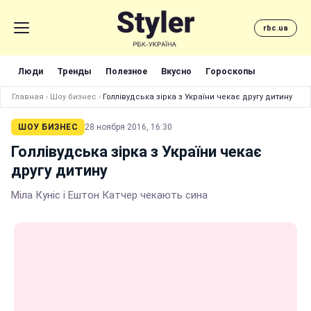
rbc.ua
Люди
Тренды
Полезное
Вкусно
Гороскопы
Главная
›
Шоу бизнес
›
Голлівудська зірка з України чекає другу дитину
ШОУ БИЗНЕС
28 ноября 2016, 16:30
Голлівудська зірка з України чекає
другу дитину
Міла Куніс і Ештон Катчер чекають сина