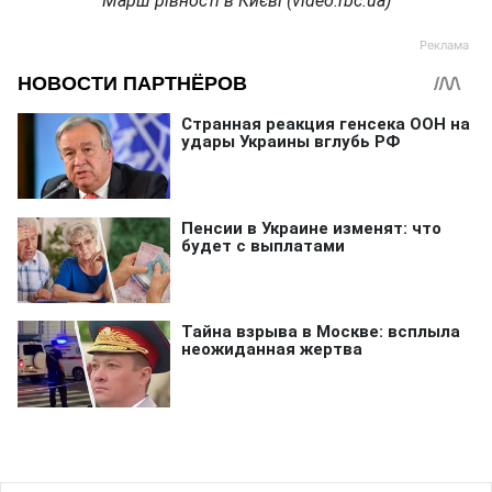
Марш рівності в Києві (video.rbc.ua)