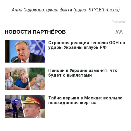
Анна Сєдокова: цікаві факти (відео: STYLER.rbc.ua)