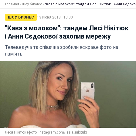
Главная
›
Шоу бизнес
›
"Кава з молоком": тандем Лесі Нікітюк і Анни Сєдок
ШОУ БИЗНЕС
13 июня 2018 · 13:00
"Кава з молоком": тандем Лесі Нікітюк
і Анни Сєдокової захопив мережу
Телеведуча та співачка зробили яскраве фото на
пам'ять
Леся Нікітюк (фото: instagram.com/lesia_nikituk)