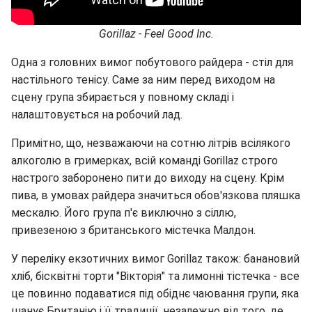
Gorillaz - Feel Good Inc.
Одна з головних вимог побутового райдера - стіл для
настільного тенісу. Саме за ним перед виходом на
сцену група збирається у повному складі і
налаштовується на робочий лад.
Примітно, що, незважаючи на сотню літрів всілякого
алкоголю в гримерках, всій команді Gorillaz строго
настрого заборонено пити до виходу на сцену. Крім
пива, в умовах райдера значиться обов'язкова пляшка
мескалю. Його група п'є виключно з сіллю,
привезеною з британського містечка Малдон.
У переліку екзотичних вимог Gorillaz також: банановий
хліб, бісквітні торти "Вікторія" та лимонні тістечка - все
це повинно подаватися під обіднє чаювання групи, яка
шанує Британію і її традиції, незалежно від того, де