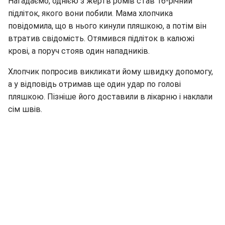
Нагадаємо, однією з жертв ромів став 16-річний
підліток, якого вони побили. Мама хлопчика
повідомила, що в нього кинули пляшкою, а потім він
втратив свідомість. Отямився підліток в калюжі
крові, а поруч стояв один нападників.
Хлопчик попросив викликати йому швидку допомогу,
а у відповідь отримав ще один удар по голові
пляшкою. Пізніше його доставили в лікарню і наклали
сім швів.