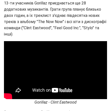
13-ти учасників Gorillaz приєднається ще 28
додаткових музикантів. Грати група планує близько
двох годин, а їх треклист з'єднає півдесятка нових
треків з альбому "The Now Now" і всі хіти з дискографії
команди ("Clint Eastwood", "Feel Good Inc.", "Stylo" та
інші).
Gorillaz - Clint Eastwood