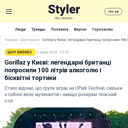
rbc.ua
Люди
Тренды
Полезное
Вкусно
Гороскопы
Главная
›
Шоу бизнес
›
Gorillaz у Києві: легендарні британці попросили 100 л
ШОУ БИЗНЕС
13 июня 2018 · 13:29
Gorillaz у Києві: легендарні британці
попросили 100 літрів алкоголю і
бісквітні тортики
Стало відомо, що група зіграє на UPark Festival, скільки
з собою везе музикантів і навіщо рокерам тенісний
стіл