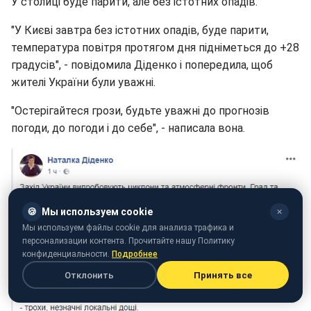
У столиці буде парити, але без істотних опадів.
"У Києві завтра без істотних опадів, буде парити,
температура повітря протягом дня підніметься до +28
градусів", - повідомила Діденко і попередила, щоб
жителі України були уважні.
"Остерігайтеся грози, будьте уважні до прогнозів
погоди, до погоди і до себе", - написала вона.
🍪
Мы используем cookie
✕
Мы используем файлы cookie для анализа трафика и
персонализации контента. Прочитайте нашу Политику
конфиденциальности.
Подробнее
Отклонить
Принять все