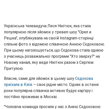
Українська телеведуча Леся Нікітюк, яка стала
популярною після зйомок у тревел-шоу "Орел и
Решка", опублікувала на своїй Іnstagram-сторінці
спільне фото з відомою співачкою Анною Сєдоковою.
При цьому наголошується, що Сєдокова стала однією
з учасниць розважальної програми "Хто зверху?" на
Новому каналі, яку веде Нікітюк разом з Сергієм
Притулою.
Власне, саме для зйомок в цьому шоу
Сєдокова
приїхала в Київ
– своє рідне місто. Однак в останні
роки популярна співачка активно будує кар'єру і
постійно проживає в Москві.
"Чоловіча команда просила у нас з Анею Сєдоковою