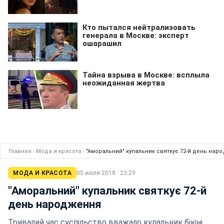
Главная
›
Мода и красота
›
"Аморальний" купальник святкує 72-й день нар
МОДА И КРАСОТА
05 июля 2018 · 23:29
"Аморальний" купальник святкує 72-й
день народження
Тривалий час суспільство вважало купальник бікіні