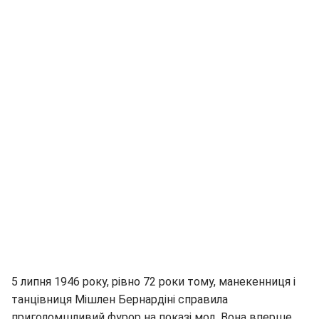
5 липня 1946 року, рівно 72 роки тому, манекенниця і
танцівниця Мішлен Бернардіні справила
приголомшливий фурор на показі мод. Вона вперше