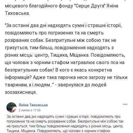
місцевого благодійного фонду "Серце Друга" Яніна
Тиховська.
"За останні два дні надходять сумні і страшні історії,
повідомляють про погризених та на смерть
розірваних собак. Безпритульні між собою так не
гризуться, тим більш, повідомлення надходять з
різних місць: центр, Тищика, Міщанка. Повідомляють,
що чоловік з чорним стафом натравлює свого пса на
безпритульних собак! В кого є якась конкретна
інформація? Адже така парочка несе загрозу не тільки
тваринам, а і людям..." - звернулася до людей
зоозахисниця.