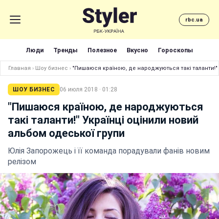
rbc.ua
Люди
Тренды
Полезное
Вкусно
Гороскопы
Главная
›
Шоу бизнес
›
"Пишаюся країною, де народжуються такі таланти!" 
ШОУ БИЗНЕС
06 июля 2018 · 01:28
"Пишаюся країною, де народжуються
такі таланти!" Українці оцінили новий
альбом одеської групи
Юлія Запорожець і її команда порадували фанів новим
релізом