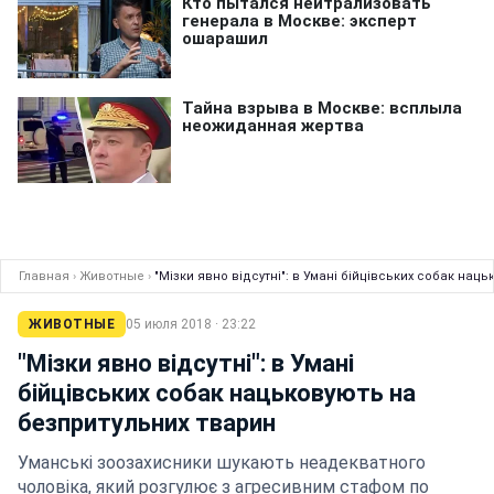
Главная
›
Животные
›
"Мізки явно відсутні": в Умані бійцівських собак нац
ЖИВОТНЫЕ
05 июля 2018 · 23:22
"Мізки явно відсутні": в Умані
бійцівських собак нацьковують на
безпритульних тварин
Уманські зоозахисники шукають неадекватного
чоловіка, який розгулює з агресивним стафом по