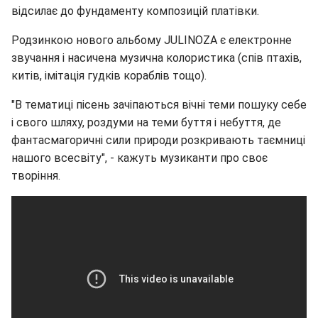
відсилає до фундаменту композицій платівки.
Родзинкою нового альбому JULINOZA є електронне
звучання і насичена музична колористика (спів птахів,
китів, імітація гудків кораблів тощо).
"В тематиці пісень зачіпаються вічні теми пошуку себе
і свого шляху, роздуми на теми буття і небуття, де
фантасмагоричні сили природи розкривають таємниці
нашого всесвіту", - кажуть музиканти про своє
творіння.