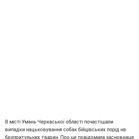
В місті Умань Черкаської області почастішали
випадки нацьковування собак бійцівських порід на
безпритульних тварин. Про це повідомила засновниця