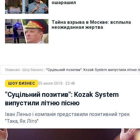
Главная
›
Шоу бизнес
›
"Суцільний позитив": Kozak System випустили літню 
ШОУ БИЗНЕС
05 июля 2018 · 23:48
"Суцільний позитив": Kozak System
випустили літню пісню
Іван Леньо і компанія представили позитивний трек
"Така, Як Літо"