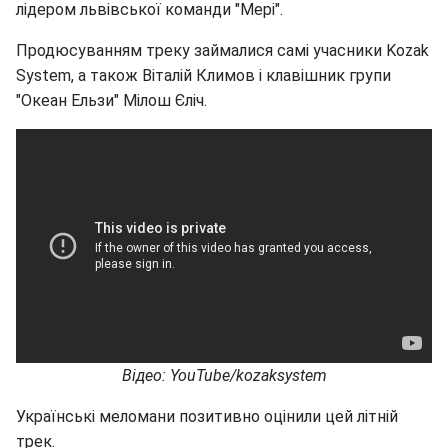
лідером львівської команди "Мері".
Продюсуванням треку займалися самі учасники Kozak
System, а також Віталій Климов і клавішник групи
"Океан Ельзи" Мілош Єліч.
Відео: YouTube/kozaksystem
Українські меломани позитивно оцінили цей літній
трек.