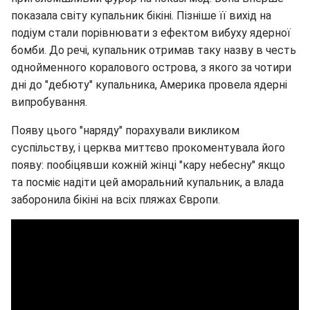
показала світу купальник бікіні. Пізніше її вихід на
подіум стали порівнювати з ефектом вибуху ядерної
бомби. До речі, купальник отримав таку назву в честь
однойменного коралового острова, з якого за чотири
дні до "дебюту" купальника, Америка провела ядерні
випробування.
Появу цього "наряду" порахували викликом
суспільству, і церква миттєво прокоментувала його
появу: пообіцявши кожній жінці "кару небесну" якщо
та посміє надіти цей аморальний купальник, а влада
заборонила бікіні на всіх пляжах Європи.