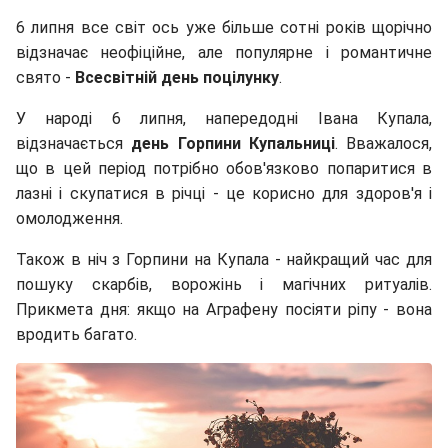
6 липня все світ ось уже більше сотні років щорічно
відзначає неофіційне, але популярне і романтичне
свято -
Всесвітній день поцілунку
.
У народі 6 липня, напередодні Івана Купала,
відзначається
день Горпини Купальниці
. Вважалося,
що в цей період потрібно обов'язково попаритися в
лазні і скупатися в річці - це корисно для здоров'я і
омолодження.
Також в ніч з Горпини на Купала - найкращий час для
пошуку скарбів, ворожінь і магічних ритуалів.
Прикмета дня: якщо на Аграфену посіяти ріпу - вона
вродить багато.