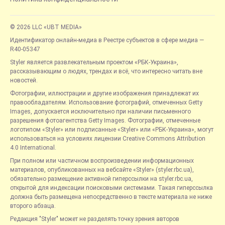
© 2026 LLC «UBT MEDIA»
Идентификатор онлайн-медиа в Реестре субъектов в сфере медиа —
R40-05347
Styler является развлекательным проектом «РБК-Украина»,
рассказывающим о людях, трендах и всё, что интересно читать вне
новостей.
Фотографии, иллюстрации и другие изображения принадлежат их
правообладателям. Использование фотографий, отмеченных Getty
Images, допускается исключительно при наличии письменного
разрешения фотоагентства Getty Images. Фотографии, отмеченные
логотипом «Styler» или подписанные «Styler» или «РБК-Украина», могут
использоваться на условиях лицензии Creative Commons Attribution
4.0 International.
При полном или частичном воспроизведении информационных
материалов, опубликованных на вебсайте «Styler» (styler.rbc.ua),
обязательно размещение активной гиперссылки на styler.rbc.ua,
открытой для индексации поисковыми системами. Такая гиперссылка
должна быть размещена непосредственно в тексте материала не ниже
второго абзаца.
Редакция "Styler" может не разделять точку зрения авторов