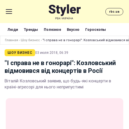
rbc.ua
Люди
Тренды
Полезное
Вкусно
Гороскопы
Главная
›
Шоу бизнес
›
"І справа не в гонорарі": Козловський відмовився ві
ШОУ БИЗНЕС
03 июля 2018, 06:39
"І справа не в гонорарі": Козловський
відмовився від концертів в Росії
Віталій Козловський заявив, що будь-які концерти в
країні-агресорі для нього неприпустимі