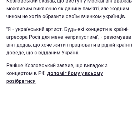
Козловський сказав, що виступ у Москві він вважав
можливим виключно як данину пам'яті, але жодним
чином не хотів образити своїм вчинком українців.
"Я - український артист. Будь-які концерти в країні-
агресора Росії для мене неприпустимі", - резюмував
він і додав, що хоче жити і працювати в рідній країні і
доведе, що є відданим Україні.
Раніше Козловський заявив, що випадок з
концертом в РФ
допоміг йому у всьому
розібратися
.