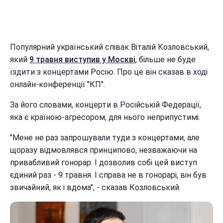
Популярний український співак Віталій Козловський,
який
9 травня виступив у Москві
, більше не буде
їздити з концертами Росію. Про це він сказав в ході
онлайн-конференції "КП".
За його словами, концерти в Російській Федерації,
яка є країною-агресором, для нього неприпустимі.
"Мене не раз запрошували туди з концертами, але
щоразу відмовлявся принципово, незважаючи на
привабливий гонорар. І дозволив собі цей виступ
єдиний раз - 9 травня. І справа не в гонорарі, він був
звичайний, як і вдома", - сказав Козловський.