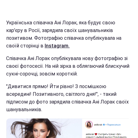
Українська співачка Ані Лорак, яка будує свою
кар'єру в Росії, зарядила своїх шанувальників
позитивом. Фотографію співачка опублікувала на
своїй сторінці в
Instagram.
Співачка Ані Лорак опублікувала нову фотографію зі
своєї фотосесії. На ній зірка в облягаючий блискучий
сукні-сорочці, зовсім короткій.
"Дивитися прямо! Йти рівно! З посмішкою
всередині! Позитивного, світлого дня!", - такий
підписом до фото зарядила співачка Ані Лорак своїх
шанувальників.