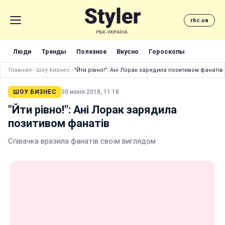
rbc.ua
Люди
Тренды
Полезное
Вкусно
Гороскопы
Главная
›
Шоу бизнес
›
"Йти рівно!": Ані Лорак зарядила позитивом фанатів
ШОУ БИЗНЕС
30 июня 2018, 11:18
"Йти рівно!": Ані Лорак зарядила
позитивом фанатів
Співачка вразила фанатів своїм виглядом