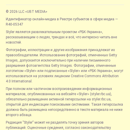
© 2026 LLC «UBT MEDIA»
Идентификатор онлайн-медиа в Реестре субъектов в сфере медиа —
R40-05347
Styler является развлекательным проектом «РБК-Украина»,
рассказывающим о людях, трендах и всё, что интересно читать вне
новостей.
Фотографии, иллюстрации и другие изображения принадлежат их
правообладателям. Использование фотографий, отмеченных Getty
Images, допускается исключительно при наличии письменного
разрешения фотоагентства Getty Images. Фотографии, отмеченные
логотипом «Styler» или подписанные «Styler» или «РБК-Украина», могут
использоваться на условиях лицензии Creative Commons Attribution
4.0 International.
При полном или частичном воспроизведении информационных
материалов, опубликованных на вебсайте «Styler» (styler.rbc.ua),
обязательно размещение активной гиперссылки на styler.rbc.ua,
открытой для индексации поисковыми системами. Такая гиперссылка
должна быть размещена непосредственно в тексте материала не ниже
второго абзаца.
Редакция "Styler" может не разделять точку зрения авторов
публикаций. Оценочные суждения, согласно законодательству