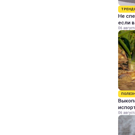
ТРЕНД
Не спе
если 
06 август
ПОЛЕЗ
Выкопа
испор
06 август