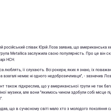
й російський співак Юрій Лоза заявив, що американська хе
рупа Metallica заслужила свою популярність. Про це він ск
арі НСН.
ica люблять, її слухають. Всі рокери, яких я знаю, їх поважа
ca взагалі немає ні одного недоброзичливця", - зазначив Лоз
нт також підкреслив, що у американської групи не так баг
ної музики, але вони "якимось чином здобули собі місце пі
".
дав, що в сучасному світі мало хто з молодого покоління с