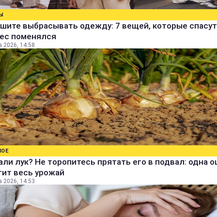
Ы
шите выбрасывать одежду: 7 вещей, которые спасут
вес поменялся
а 2026, 14:58
НОЕ
ли лук? Не торопитесь прятать его в подвал: одна 
тит весь урожай
а 2026, 14:53