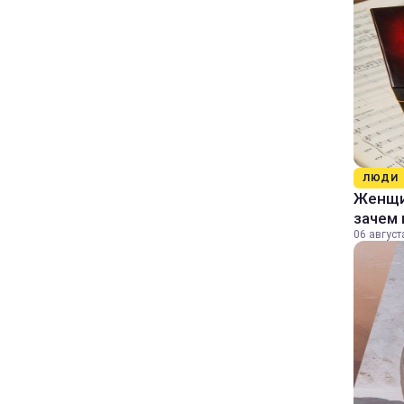
ЛЮДИ
Женщин
зачем 
06 август