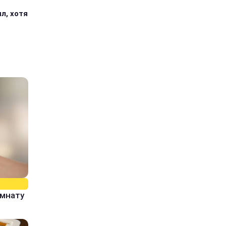
л, хотя
омнату