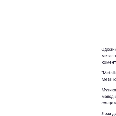
Одіозни
метал-г
комент
"Metall
Metalli
Музика
мелодій
сонцем
Лоза до