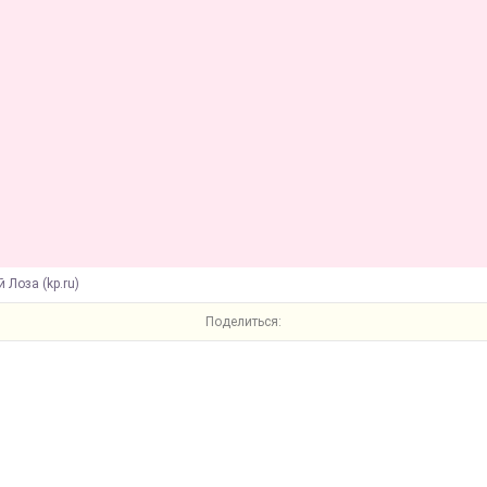
й Лоза (kp.ru)
Поделиться: