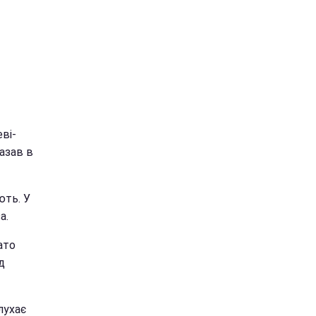
ві-
азав в
ють. У
а.
ато
д
лухає