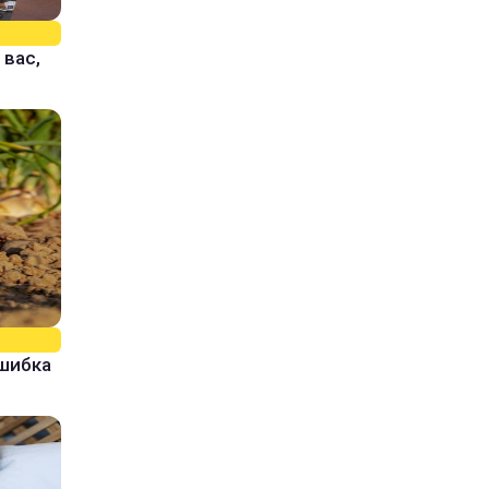
 вас,
ошибка