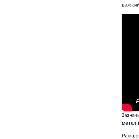
важкий
Зазнач
метал-г
Раніше 