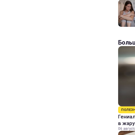
Больш
ПОЛЕЗ
Гениал
в жару
06 август