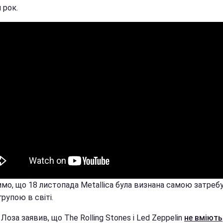
 рок.
имо, що 18 листопада Metallica була визнана самою затре
рупою в світі.
Лоза заявив, що The Rolling Stones і Led Zeppelin
не вміють