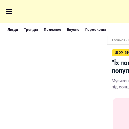
Люди
Тренды
Полезное
Вкусно
Гороскопы
Главная
›
ШОУ Б
"Їх п
попул
Музикант
під сонц