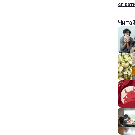
співат
Чита