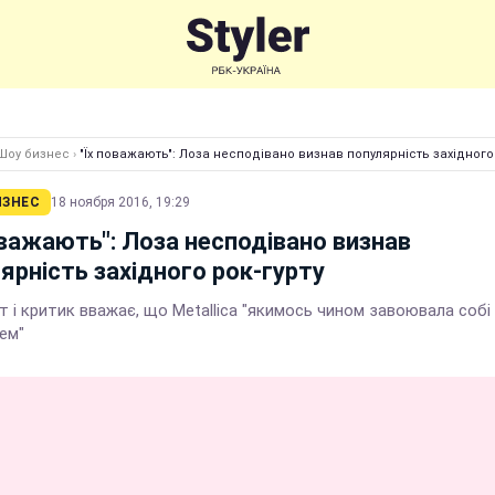
Шоу бизнес
›
"Їх поважають": Лоза несподівано визнав популярність західного 
ИЗНЕС
18 ноября 2016, 19:29
оважають": Лоза несподівано визнав
ярність західного рок-гурту
 і критик вважає, що Metallica "якимось чином завоювала собі
ем"