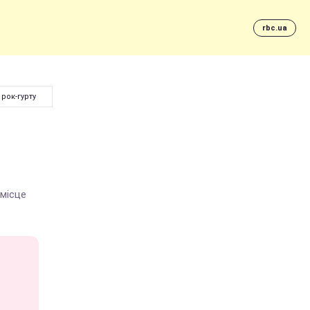
rbc.ua
рок-гурту
 місце