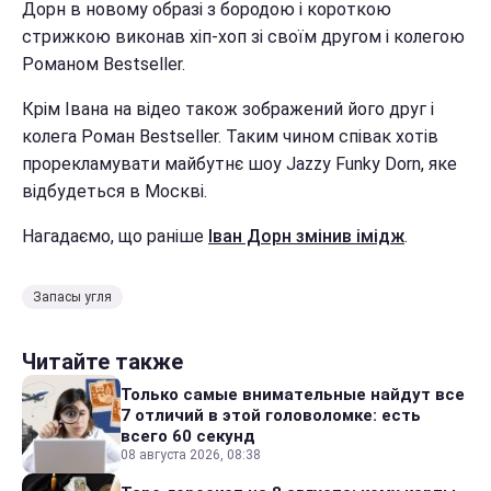
Дорн в новому образі з бородою і короткою
стрижкою виконав хіп-хоп зі своїм другом і колегою
Романом Bestseller.
Крім Івана на відео також зображений його друг і
колега Роман Bestseller. Таким чином співак хотів
прорекламувати майбутнє шоу Jazzy Funky Dorn, яке
відбудеться в Москві.
Нагадаємо, що раніше
Іван Дорн змінив імідж
.
Запасы угля
Читайте также
Только самые внимательные найдут все
7 отличий в этой головоломке: есть
всего 60 секунд
08 августа 2026, 08:38