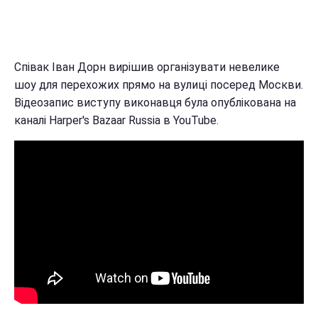
Співак Іван Дорн вирішив організувати невелике
шоу для перехожих прямо на вулиці посеред Москви.
Відеозапис виступу виконавця була опублікована на
каналі Harper's Bazaar Russia в YouTube.