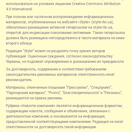
использоваться на условиях лицензии Creative Commons Attribution
4.0 International.
При полном или частичном воспроизведении информационных
материалов, опубликованных на вебсайте «Styler» (styler.rbc.ua),
обязательно размещение активной гиперссылки на styler.rbc.ua,
открытой для индексации поисковыми системами. Такая гиперссылка
должна быть размещена непосредственно в тексте материала не ниже
второго абзаца.
Редакция "Styler" может не разделять точку зрения авторов
публикаций. Оценочные суждения, согласно законодательству
Украины, не подлежат опровержению и доказыванию их правдивости.
За достоверность, содержание и соответствие требованиям
законодательства рекламных материалов ответственность несет
рекламодатель.
Материалы, отмеченные плашками "Пресс-релиз", "Спецпроект",
"Партнерский материал", "Promo", "Благотворительность" и "Резонанс",
размещаются на правах рекламы.
Рубрика «Новости компаний» является информационным форматом,
содержащим новости, сообщения и объявления, связанные с
деятельностью компаний, и основывается на информации,
предоставленной соответствующими компаниями. Редакция не несет
ответственности за достоверность такой информации.