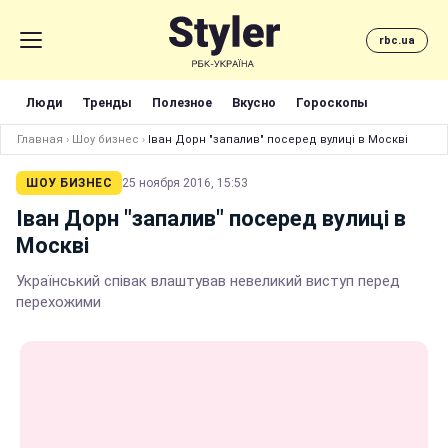
rbc.ua
Люди
Тренды
Полезное
Вкусно
Гороскопы
Главная
›
Шоу бизнес
›
Іван Дорн "запалив" посеред вулиці в Москві
ШОУ БИЗНЕС
25 ноября 2016, 15:53
Іван Дорн "запалив" посеред вулиці в
Москві
Український співак влаштував невеликий виступ перед
перехожими