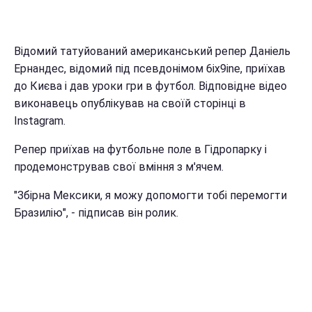
Відомий татуйований американський репер Даніель
Ернандес, відомий під псевдонімом 6ix9ine, приїхав
до Києва і дав уроки гри в футбол. Відповідне відео
виконавець опублікував на своїй сторінці в
Instagram.
Репер приїхав на футбольне поле в Гідропарку і
продемонстрував свої вміння з м'ячем.
"Збірна Мексики, я можу допомогти тобі перемогти
Бразилію", - підписав він ролик.