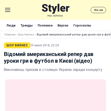
rbc.ua
Люди
Тренды
Полезное
Вкусно
Гороскопы
Главная
›
Шоу бизнес
›
Відомий американський репер дав уроки гри в футбо
ШОУ БИЗНЕС
29 июня 2018, 22:24
Відомий американський репер дав
уроки гри в футбол в Києві (відео)
Виконавець приїхав в столицю України заради концерту