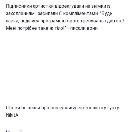
Підписники артистки відреагували на знімки із
захопленням і засипали її компліментами. "Будь
ласка, поділися програмою своїх тренувань і дієтою!
Мені потрібне таке ж тіло!" - писали вони.
Що ви не знали про спокусливу екс-солістку гурту
NikitA