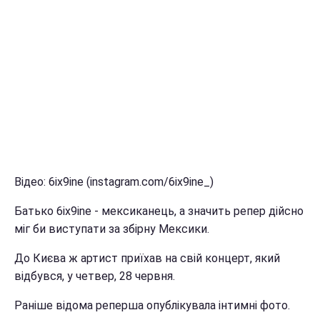
Відео: 6ix9ine (instagram.com/6ix9ine_)
Батько 6ix9ine - мексиканець, а значить репер дійсно
міг би виступати за збірну Мексики.
До Києва ж артист приїхав на свій концерт, який
відбувся, у четвер, 28 червня.
Раніше відома реперша опублікувала інтимні фото.