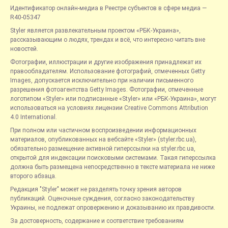
Идентификатор онлайн-медиа в Реестре субъектов в сфере медиа —
R40-05347
Styler является развлекательным проектом «РБК-Украина»,
рассказывающим о людях, трендах и всё, что интересно читать вне
новостей.
Фотографии, иллюстрации и другие изображения принадлежат их
правообладателям. Использование фотографий, отмеченных Getty
Images, допускается исключительно при наличии письменного
разрешения фотоагентства Getty Images. Фотографии, отмеченные
логотипом «Styler» или подписанные «Styler» или «РБК-Украина», могут
использоваться на условиях лицензии Creative Commons Attribution
4.0 International.
При полном или частичном воспроизведении информационных
материалов, опубликованных на вебсайте «Styler» (styler.rbc.ua),
обязательно размещение активной гиперссылки на styler.rbc.ua,
открытой для индексации поисковыми системами. Такая гиперссылка
должна быть размещена непосредственно в тексте материала не ниже
второго абзаца.
Редакция "Styler" может не разделять точку зрения авторов
публикаций. Оценочные суждения, согласно законодательству
Украины, не подлежат опровержению и доказыванию их правдивости.
За достоверность, содержание и соответствие требованиям