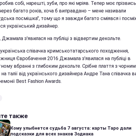
зробив собі, нарешті, зуби, про які мріяв. Тепер моє прізвис
через багато років, хоча б виправдано – мене називали
удська посмішка", тому що я завжди багато сміявся і посміх
вся український дизайнер.
, Джамала з'явилася на публіці з відвертим декольте.
 українська співачка кримськотатарського походження,
жниця Євробачення 2016 Джамала з'явилася на публіці в
ному вбранні з глибоким декольте. Срібне плаття з чорним
на талії від українського дизайнера Андре Тана співачка в
емонії Best Fashion Awards.
йте также
Кому улыбнется судьба 7 августа: карты Таро дали
подсказки для всех знаков Зодиака