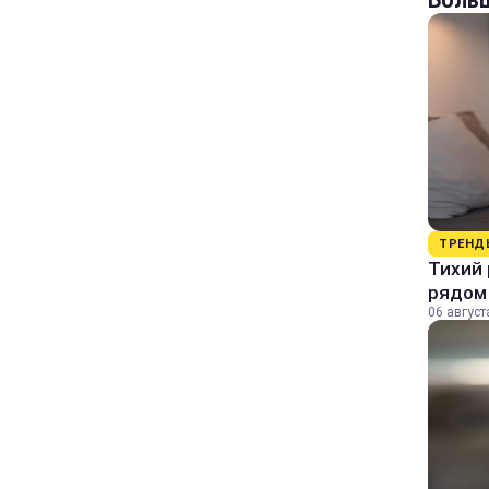
Больш
ТРЕНД
Тихий 
рядом
06 август