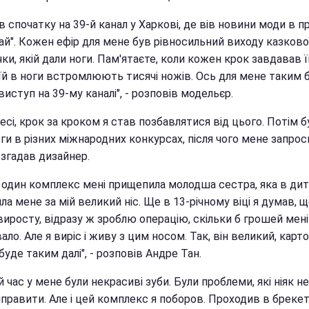
в спочатку на 39-й канал у Харкові, де вів новини моди в п
ай". Кожен ефір для мене був рівносильний виходу казково
ки, якій дали ноги. Пам'ятаєте, коли кожен крок завдавав ї
їй в ноги встромлюють тисячі ножів. Ось для мене таким 
иступ на 39-му каналі", - розповів модельєр.
есі, крок за кроком я став позбавлятися від цього. Потім б
и в різних міжнародних конкурсах, після чого мене запрос
- згадав дизайнер.
 один комплекс мені прищепила молодша сестра, яка в дит
а мене за мій великий ніс. Ще в 13-річному віці я думав, щ
виросту, відразу ж зроблю операцію, скільки б грошей мені
ло. Але я виріс і живу з цим носом. Так, він великий, карт
 буде таким далі", - розповів Андре Тан.
 час у мене були некрасиві зуби. Були проблеми, які ніяк 
иправити. Але і цей комплекс я поборов. Проходив в бреке