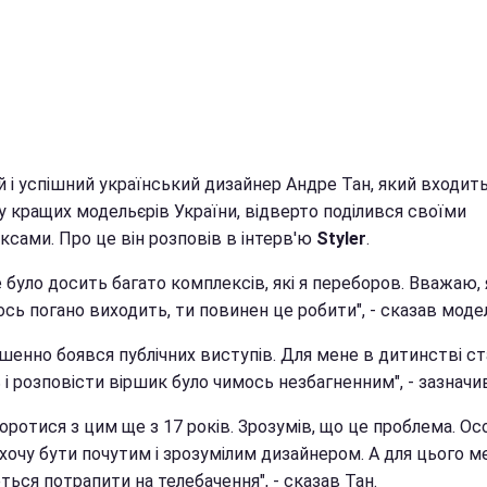
 і успішний український дизайнер Андре Тан, який входить
у кращих модельєрів України, відверто поділився своїми
ксами. Про це він розповів в інтерв'ю
Styler
.
 було досить багато комплексів, які я переборов. Вважаю,
сь погано виходить, ти повинен це робити", - сказав моде
шенно боявся публічних виступів. Для мене в дитинстві ст
 і розповісти віршик було чимось незбагненним", - зазначив
оротися з цим ще з 17 років. Зрозумів, що це проблема. О
хочу бути почутим і зрозумілим дизайнером. А для цього м
ься потрапити на телебачення", - сказав Тан.