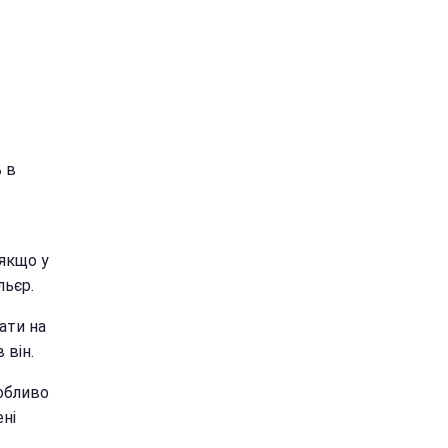
 в
 якщо у
льєр.
ати на
 він.
собливо
ені