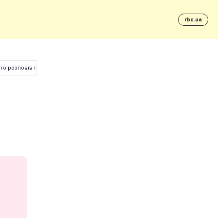
rbc.ua
рто розповів про свої комплекси