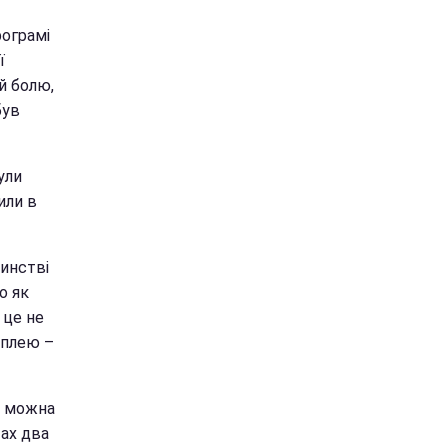
рограмі
ї
й болю,
був
ули
или в
инстві
о як
 це не
оплею –
не можна
тах два