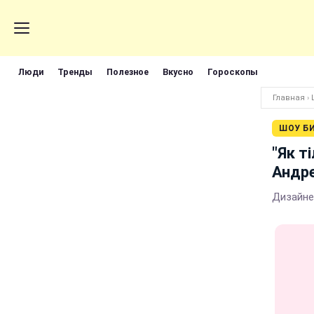
Люди
Тренды
Полезное
Вкусно
Гороскопы
Главная
›
ШОУ Б
"Як т
Андре
Дизайнер