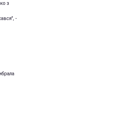
ько з
ався", -
ибрала