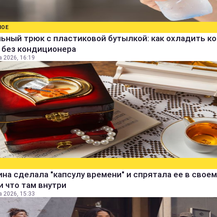
НОЕ
ьный трюк с пластиковой бутылкой: как охладить к
 без кондиционера
а 2026, 16:19
а сделала "капсулу времени" и спрятала ее в своем
и что там внутри
а 2026, 15:33