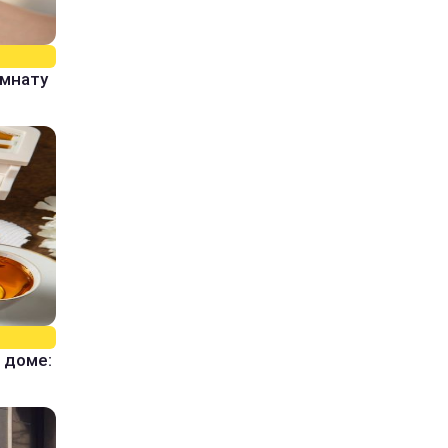
омнату
 доме: