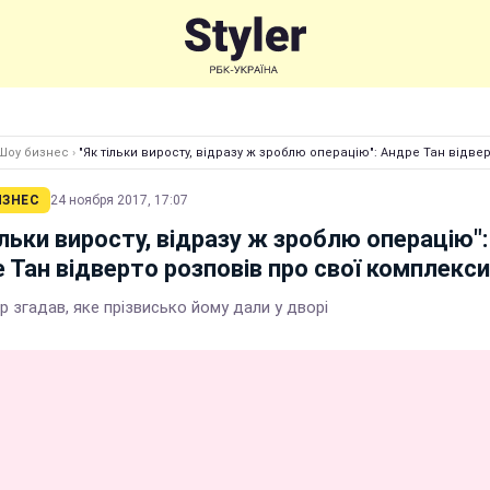
Шоу бизнес
›
"Як тільки виросту, відразу ж зроблю операцію": Андре Тан відве
ИЗНЕС
24 ноября 2017, 17:07
ільки виросту, відразу ж зроблю операцію":
 Тан відверто розповів про свої комплекси
 згадав, яке прізвисько йому дали у дворі