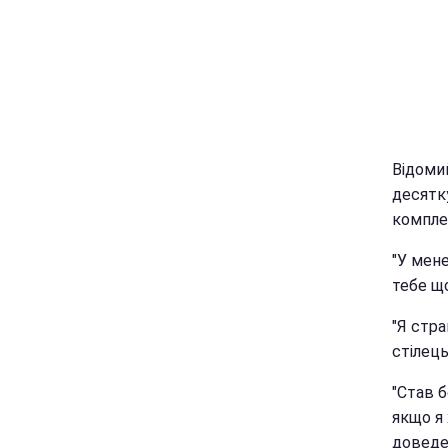
Відомий
десятк
компле
"У мене
тебе що
"Я стра
стілець
"Став б
якщо я 
доведет