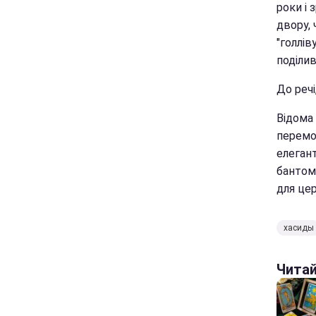
роки і 
двору, 
"голлів
поділи
До речі
Відома
перемо
елегант
бантом 
для цер
хасиды
Чита