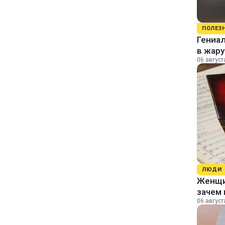
ПОЛЕЗ
Гениал
в жару
06 август
ЛЮДИ
Женщин
зачем 
06 август