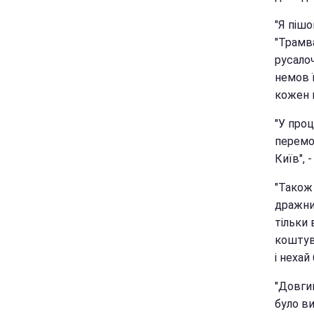
"Я пішо
"Трамв
русалоч
немов 
кожен в
"У проц
перемог
Київ", 
"Також
дражнил
тільки 
коштува
і нехай
"Довгий
було в