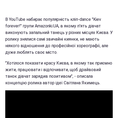
В YouТube набирає популярність кліп-dance "Kiev
forever!" групи Amazonki.UA, в якому п'ять дівчат
виконують запальний танець у різних місцях Києва. У
ролику знялися самі звичайні киянки, не мають
ніякого відношення до професійної хореографії, але
дуже люблять своє місто.
"Хотілося показати красу Києва, в якому так приємно
жити, працювати і відпочивати, щоб драйвовий
танок дівчат зарядив позитивом", - описала
концепцію ролика автор ідеї Світлана Якимець.