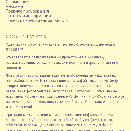
О компании
Реклама
Правила пользования
Правовая информация
Политика конфиденциальности
© 2026 LLC «UBT MEDIA»
Идентификатор онлайн-медиа в Реестре субъектов в сфере медиа —
R40-05347
Styler является развлекательным проектом «РБК-Украина»,
рассказывающим о людях, трендах и всё, что интересно читать вне
новостей.
Фотографии, иллюстрации и другие изображения принадлежат их
правообладателям. Использование фотографий, отмеченных Getty
Images, допускается исключительно при наличии письменного
разрешения фотоагентства Getty Images. Фотографии, отмеченные
логотипом «Styler» или подписанные «Styler» или «РБК-Украина», могут
использоваться на условиях лицензии Creative Commons Attribution
4.0 International.
При полном или частичном воспроизведении информационных
материалов, опубликованных на вебсайте «Styler» (styler.rbc.ua),
обязательно размещение активной гиперссылки на styler.rbc.ua,
открытой для индексации поисковыми системами. Такая гиперссылка