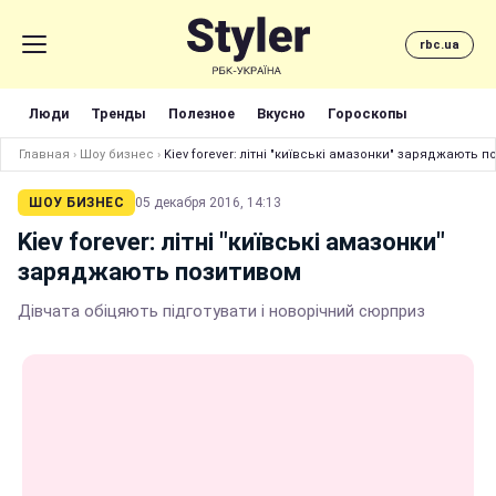
rbc.ua
Люди
Тренды
Полезное
Вкусно
Гороскопы
Главная
›
Шоу бизнес
›
Kiev forever: літні "київські амазонки" заряджають 
ШОУ БИЗНЕС
05 декабря 2016, 14:13
Kiev forever: літні "київські амазонки"
заряджають позитивом
Дівчата обіцяють підготувати і новорічний сюрприз