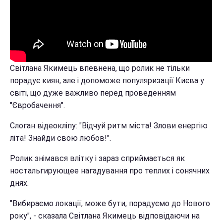
Світлана Якимець впевнена, що ролик не тільки
порадує киян, але і допоможе популяризації Києва у
світі, що дуже важливо перед проведенням
"Євробачення".
Слоган відеокліпу: "Відчуй ритм міста! Злови енергію
літа! Знайди свою любов!".
Ролик знімався влітку і зараз сприймається як
ностальгирующее нагадування про теплих і сонячних
днях.
"Вибираємо локації, може бути, порадуємо до Нового
року", - сказала Світлана Якимець відповідаючи на