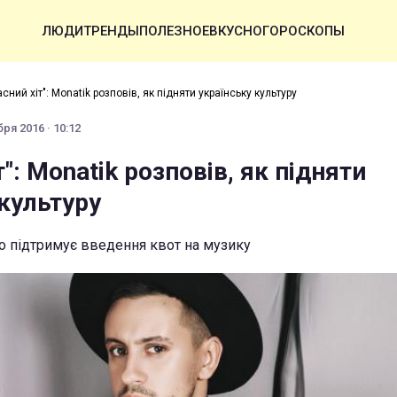
ЛЮДИ
ТРЕНДЫ
ПОЛЕЗНОЕ
ВКУСНО
ГОРОСКОПЫ
сний хіт": Monatik розповів, як підняти українську культуру
ря 2016 · 10:12
т": Monatik розповів, як підняти
культуру
о підтримує введення квот на музику