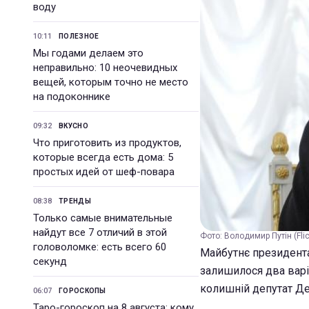
воду
10:11
ПОЛЕЗНОЕ
Мы годами делаем это
неправильно: 10 неочевидных
вещей, которым точно не место
на подоконнике
09:32
ВКУСНО
Что приготовить из продуктов,
которые всегда есть дома: 5
простых идей от шеф-повара
08:38
ТРЕНДЫ
Только самые внимательные
найдут все 7 отличий в этой
Фото: Володимир Путін (Flic
головоломке: есть всего 60
Майбутнє президента
секунд
залишилося два варі
колишній депутат Де
06:07
ГОРОСКОПЫ
Таро-гороскоп на 8 августа: кому