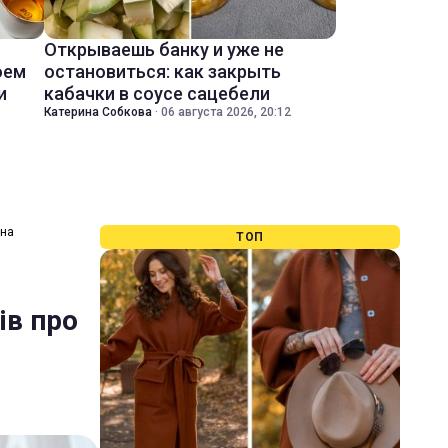
Открываешь банку и уже не
оем
остановиться: как закрыть
и
кабачки в соусе сацебели
Катерина Собкова
·
06 августа 2026, 20:12
іна
ТОП
ів про