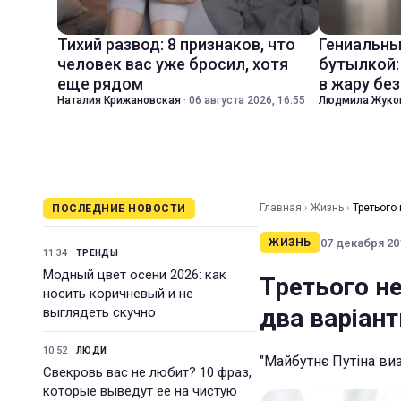
Тихий развод: 8 признаков, что
Гениальны
человек вас уже бросил, хотя
бутылкой:
еще рядом
в жару бе
Наталия Крижановская
·
06 августа 2026, 16:55
Людмила Жуко
Главная
›
Жизнь
›
Третього 
ПОСЛЕДНИЕ НОВОСТИ
07 декабря 201
ЖИЗНЬ
11:34
ТРЕНДЫ
Модный цвет осени 2026: как
Третього не
носить коричневый и не
два варіант
выглядеть скучно
10:52
ЛЮДИ
"Майбутнє Путіна ви
Свекровь вас не любит? 10 фраз,
которые выведут ее на чистую