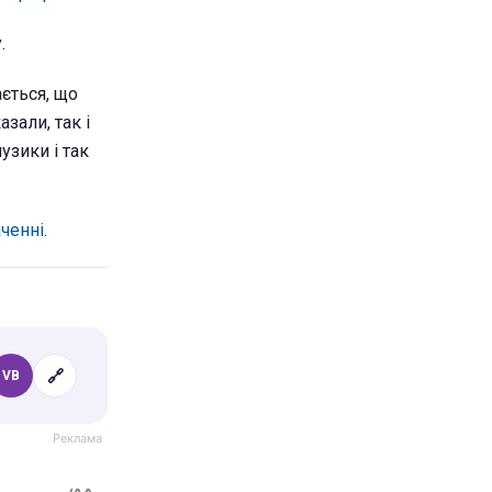
.
ається, що
зали, так і
узики і так
аченні
.
🔗
VB