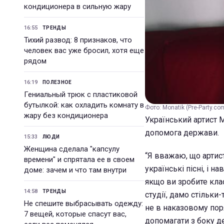
кондиционера в сильную жару
16:55
ТРЕНДЫ
Тихий развод: 8 признаков, что
человек вас уже бросил, хотя еще
рядом
16:19
ПОЛЕЗНОЕ
Гениальный трюк с пластиковой
бутылкой: как охладить комнату в
Фото: Monatik (Pre-Party.co
жару без кондиционера
Український артист 
допомога держави.
15:33
ЛЮДИ
Женщина сделала "капсулу
“Я вважаю, що артист
времени" и спрятала ее в своем
українські пісні, і н
доме: зачем и что там внутри
якщо ви зробите кла
14:58
ТРЕНДЫ
студії, дамо стільки-
Не спешите выбрасывать одежду:
не в наказовому поря
7 вещей, которые спасут вас,
допомагати з боку д