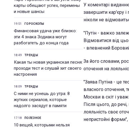
У коментарі виданню
карты обещают успех, перемены
и новые шансы
завершити кар'єру і
ніколи не відмовитьс
19:51
ГОРОСКОПЫ
Финансовая удача уже близко:
"Путін - важко залеж
эти 4 знака Зодиака могут
Відмовитися від цьог
разбогатеть до конца года
- впевнений Боровий
18:49
ТРЕНДЫ
За його словами, рос
Какая ты новая украинская песня:
проходи тест и слушай хит своего
оточення на лояльніс
настроения
"Заява Путіна - це те
18:09
ТРЕНДЫ
власного оточення, т
С ними не уснешь до утра: 8
Москви в скіт і уваж
жутких сериалов, которые
Після цього, до речі
надолго засядут в памяти
лояльність своє оточ
17:18
ПОЛЕЗНОЕ
непристойні форми", 
10 вещей, которыми нельзя