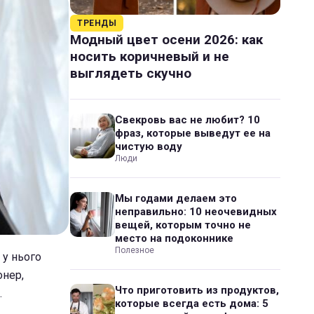
ТРЕНДЫ
Модный цвет осени 2026: как
носить коричневый и не
выглядеть скучно
Свекровь вас не любит? 10
фраз, которые выведут ее на
чистую воду
Люди
Мы годами делаем это
неправильно: 10 неочевидных
вещей, которым точно не
место на подоконнике
Полезное
 у нього
онер,
Что приготовить из продуктов,
.
которые всегда есть дома: 5