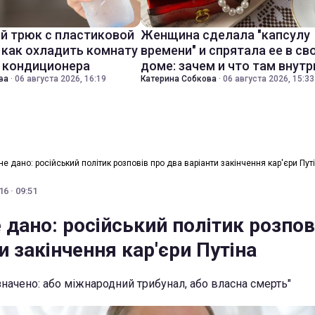
й трюк с пластиковой
Женщина сделала "капсулу
 как охладить комнату
времени" и спрятала ее в св
з кондиционера
доме: зачем и что там внутр
ва
·
06 августа 2026, 16:19
Катерина Собкова
·
06 августа 2026, 15:33
не дано: російський політик розповів про два варіанти закінчення кар'єри Пут
6 · 09:51
 дано: російський політик розпов
и закінчення кар'єри Путіна
значено: або міжнародний трибунал, або власна смерть"