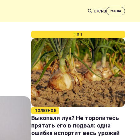
UA
/
RU
rbc.ua
ТОП
ПОЛЕЗНОЕ
Выкопали лук? Не торопитесь
прятать его в подвал: одна
ошибка испортит весь урожай