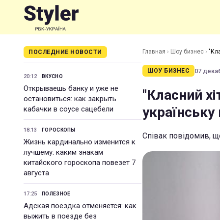
Главная
›
Шоу бизнес
›
"Кла
ПОСЛЕДНИЕ НОВОСТИ
07 декаб
ШОУ БИЗНЕС
20:12
ВКУСНО
Открываешь банку и уже не
"Класний хі
остановиться: как закрыть
українську 
кабачки в соусе сацебели
18:13
ГОРОСКОПЫ
Співак повідомив, щ
Жизнь кардинально изменится к
лучшему: каким знакам
китайского гороскопа повезет 7
августа
17:25
ПОЛЕЗНОЕ
Адская поездка отменяется: как
выжить в поезде без