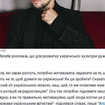
m.ua)
Monatik розповів, що для розвитку української культури д
ів, які зараз ростуть, потрібно мотивувати, надихати на те,
авіть на те, щоб думати по-українськи! Як це зробити? Сказати
сний хіт українською мовою, наш, цей, то ми оплатимо вам
то ротацій на радіостанціях". Ось так потрібно піднімати наш
дку, а як-то правильно, мотиваційно, щоб люди хотіли це 
ержави українським артистам"- поділився співак, пише "
Ап