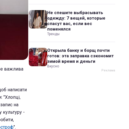
Не спешите выбрасывать
одежду: 7 вещей, которые
спасут вас, если вес
поменялся
Тренды
Открыла банку и борщ почти
готов: эта заправка сэкономит
зимой время и деньги
Вкусно
уже важлива
 щоб написати
: "Хлопці,
 запис на
у культуру -
робити,
остроф
".