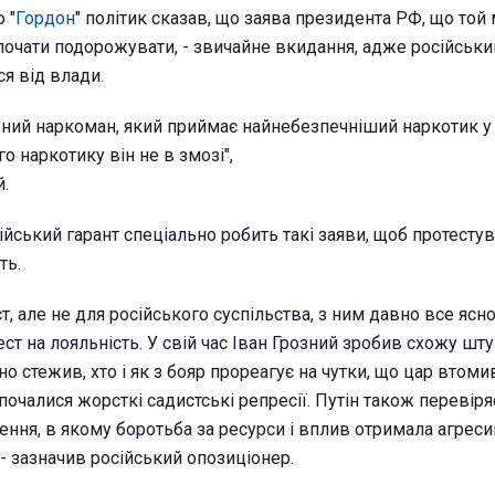
 "
Гордон
" політик сказав, що заява президента РФ, що той
 почати подорожувати, - звичайне вкидання, адже російськи
я від влади.
ний наркоман, який приймає найнебезпечніший наркотик у с
о наркотику він не в змозі",
.
ійський гарант спеціально робить такі заяви, щоб протесту
ть.
ст, але не для російського суспільства, з ним давно все ясно
ест на лояльність. У свій час Іван Грозний зробив схожу шту
но стежив, хто і як з бояр прореагує на чутки, що цар втомив
, почалися жорсткі садистські репресії. Путін також перевіря
ення, в якому боротьба за ресурси і вплив отримала агрес
- зазначив російський опозиціонер.