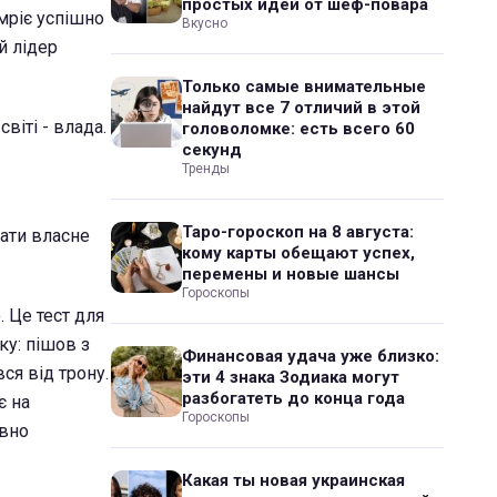
простых идей от шеф-повара
 мріє успішно
Вкусно
й лідер
Только самые внимательные
найдут все 7 отличий в этой
віті - влада.
головоломке: есть всего 60
секунд
Тренды
Таро-гороскоп на 8 августа:
вати власне
кому карты обещают успех,
перемены и новые шансы
Гороскопы
. Це тест для
ку: пішов з
Финансовая удача уже близко:
ся від трону.
эти 4 знака Зодиака могут
разбогатеть до конца года
є на
Гороскопы
ивно
Какая ты новая украинская