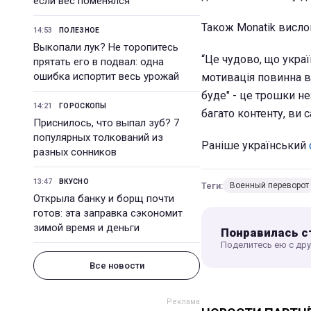
если вес поменялся
Також Monatik висло
14:53
ПОЛЕЗНОЕ
Выкопали лук? Не торопитесь
“Це чудово, що украї
прятать его в подвал: одна
ошибка испортит весь урожай
мотивація повинна в
буде" - це трошки не
14:21
ГОРОСКОПЫ
багато контенту, ви са
Приснилось, что выпал зуб? 7
популярных толкований из
Раніше український
разных сонников
13:47
ВКУСНО
Теги:
Военный переворот
Открыла банку и борщ почти
готов: эта заправка сэкономит
зимой время и деньги
Понравилась с
Поделитесь ею с др
Все новости