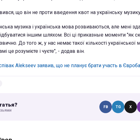
вився, що він не проти введення квот на українську музику
нська музика і українська мова розвиваються, але мені зд
ідбуватися іншим шляхом. Всі ці приказные моменти "як ска
звично. До того ж, у нас немає такої кількості української м
мі це розумієте і чуєте", - додав він.
співак Alekseev заявив, що не планує брати участь в Євроб
татья?
FB
TG
X
узьями