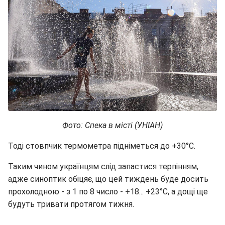
Фото: Спека в місті (УНІАН)
Тоді стовпчик термометра підніметься до +30°С.
Таким чином українцям слід запастися терпінням,
адже синоптик обіцяє, що цей тиждень буде досить
прохолодною - з 1 по 8 число - +18... +23°С, а дощі ще
будуть тривати протягом тижня.