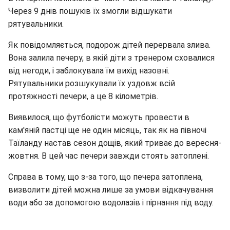
Через 9 днів пошуків їх змогли відшукати
рятувальники.
Як повідомляється, подорож дітей перервала злива.
Вона залила печеру, в якій діти з тренером сховалися
від негоди, і заблокувала їм вихід назовні.
Рятувальники розшукували їх уздовж всій
протяжності печери, а це 8 кілометрів.
Виявилося, що футболісти можуть провести в
кам'яній пастці ще не один місяць, так як на півночі
Таїланду настав сезон дощів, який триває до вересня-
жовтня. В цей час печери завжди стоять затоплені.
Справа в тому, що з-за того, що печера затоплена,
визволити дітей можна лише за умови відкачування
води або за допомогою водолазів і пірнання під воду.