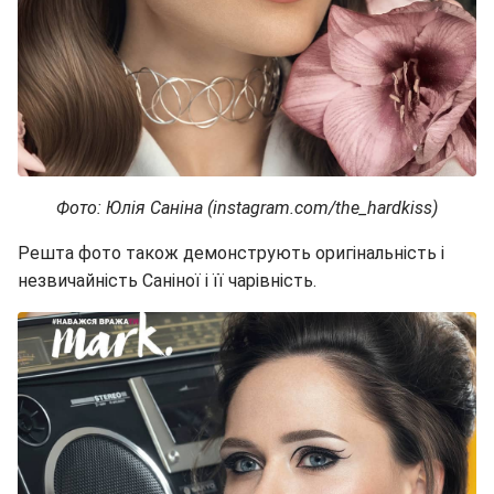
Фото: Юлія Саніна (instagram.com/the_hardkiss)
Решта фото також демонструють оригінальність і
незвичайність Саніної і її чарівність.