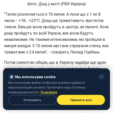
Фото: Дощ у місті (РБК-Україна)
"Тепло розпочнеться з 10 липня. А поки що з 1 по 8
число - +18... +23°С. Дощі ще триватимуть протягом
тижня. Більше вони пройдуть в центрі, на півночі. Хоча
дощі пройдуть по всій Україні, але вони будуть
невеликими. Не такими інтенсивними, які пройшли в
минулі вихідні. З 10 липня настане справжня спека, яка
триватиме з 24 липня", - говорить Леонід Горбань.
Потім синоптик обіцяє, що в Україну надійде ще один
холодний циклон, але останні дні липня теж будуть
спекотні.
🍪
Мы используем cookie
✕
Мы используем файлы cookie для анализа трафика и
У свою чергу, в Укргідрометцентрі відзначили, що
персонализации контента. Прочитайте нашу Политику
протягом наступних днів температура буде
конфиденциальности.
Подробнее
поступово підвищуватися від +18... +22°С і дійде до
Отклонить
Принять все
+30°С. Найтепліше буде на півдні та сході нашої країни.