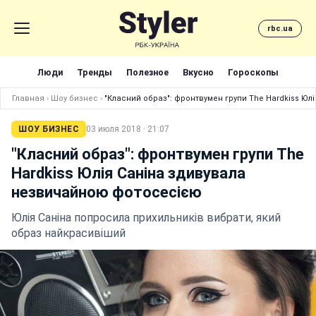
rbc.ua
Люди
Тренды
Полезное
Вкусно
Гороскопы
Главная
›
Шоу бизнес
›
"Класний образ": фронтвумен групи The Hardkiss Ю
ШОУ БИЗНЕС
03 июля 2018 · 21:07
"Класний образ": фронтвумен групи The
Hardkiss Юлія Саніна здивувала
незвичайною фотосесією
Юлія Саніна попросила прихильників вибрати, який
образ найкрасивіший