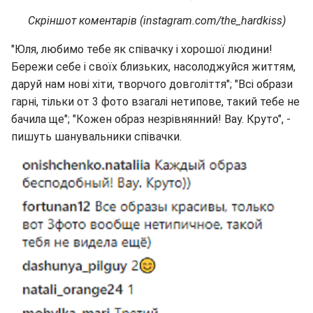
Скріншот коментарів (instagram.com/the_hardkiss)
"Юля, любимо тебе як співачку і хорошої людини!
Бережи себе і своїх близьких, насолоджуйся життям,
даруй нам нові хіти, творчого довголіття"; "Всі образи
гарні, тільки от 3 фото взагалі нетипове, такий тебе не
бачила ще"; "Кожен образ незрівнянний! Вау. Круто", -
пишуть шанувальники співачки.