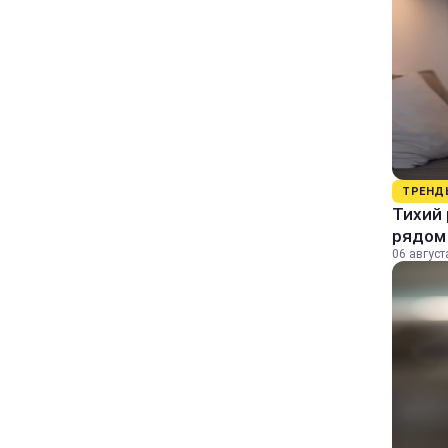
ТРЕНД
Тихий 
рядом
06 август