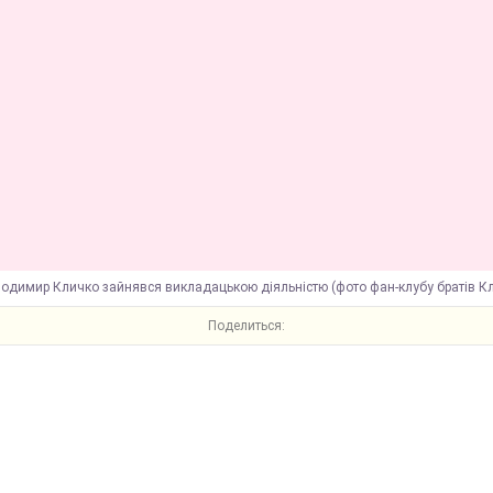
лодимир Кличко зайнявся викладацькою діяльністю (фото фан-клубу братів К
Поделиться: