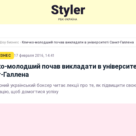
Шоу бизнес
›
Кличко-молодший почав викладати в університеті Санкт-Галлена
ИЗНЕС
17 февраля 2016, 14:41
о-молодший почав викладати в університе
-Галлена
ний український боксер читає лекції про те, як підвищити сво
ацію, щоб домогтися успіху