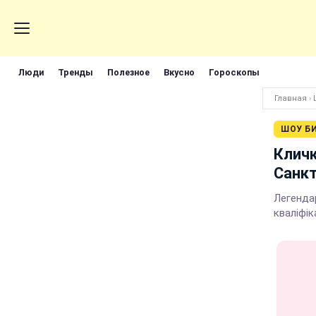
Люди
Тренды
Полезное
Вкусно
Гороскопы
Главная
›
ШОУ Б
Кличк
Санкт
Легендар
кваліфік