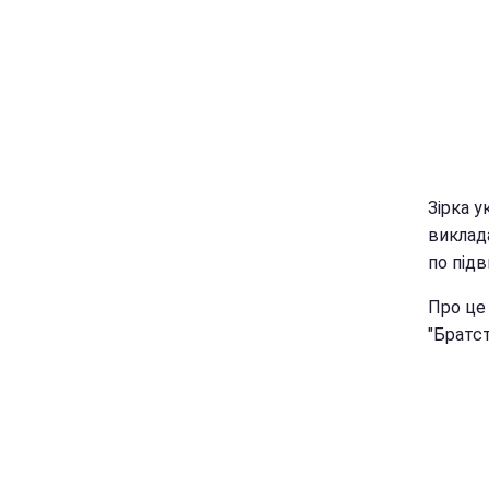
Зірка у
виклад
по підв
Про це
"Братст