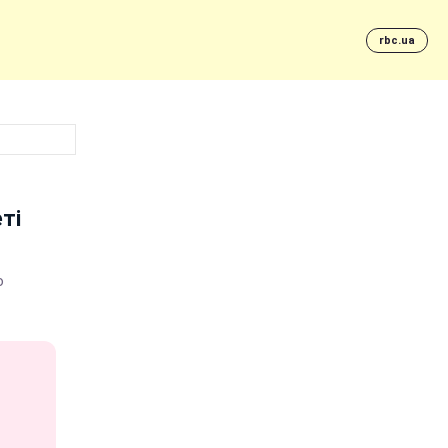
rbc.ua
ті
ю