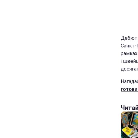
Дебют 
Санкт-
рамках
і швей
досягат
Нагада
готови
Чита