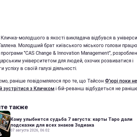
Кличка-молодшого в якості викладача відбувся в універси
Галлена. Молодший брат київського міського голови працю
 програми "CAS Change & Innovation Management", розробле
царським університетом для людей, охочих розвиватися і
и успіху в своїй галузі діяльності.
ємо, раніше повідомлялося про те, що Тайсон
Ф'юрі поки не
й зустрітися з Кличком
і бій-реванш відбудеться не раніше 
йте также
Кому улыбнется судьба 7 августа: карты Таро дали
подсказки для всех знаков Зодиака
07 августа 2026, 06:02