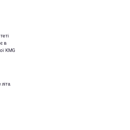
теті
є в
ної KMG
літа.