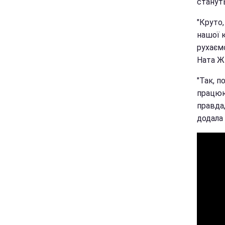
станут
"Круто
нашої к
рухаємо
Ната Ж
"Так, п
працюют
правда
додала