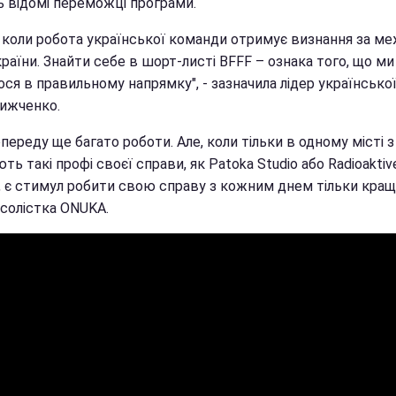
ь відомі переможці програми.
, коли робота української команди отримує визнання за м
раїни. Знайти себе в шорт-листі BFFF – ознака того, що ми
ся в правильному напрямку", - зазначила лідер української
ижченко.
опереду ще багато роботи. Але, коли тільки в одному місті 
ь такі профі своєї справи, як Patoka Studio або Radioaktive
, є стимул робити свою справу з кожним днем тільки краще
 солістка ONUKA.