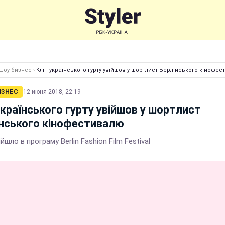
Шоу бизнес
›
Кліп українського гурту увійшов у шортлист Берлінського кінофе
ИЗНЕС
12 июня 2018, 22:19
українського гурту увійшов у шортлист
нського кінофестивалю
ійшло в програму Berlin Fashion Film Festival