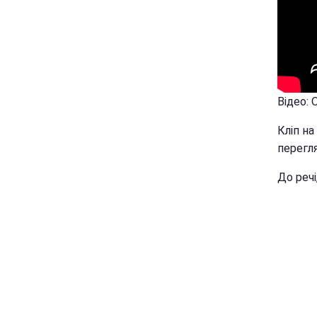
Відео: 
Кліп на
перегля
До речі