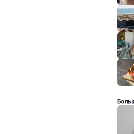
Больш