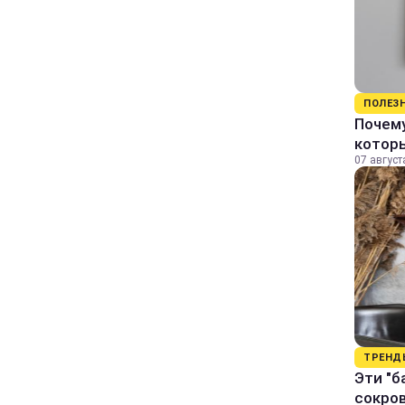
ПОЛЕЗ
Почему
котор
07 август
ТРЕНД
Эти "б
сокро