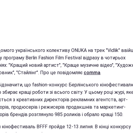
домого українського колективу ONUKA на трек "Vidlik" ввій
у програму Berlin Fashion Film Festival відразу в чотирьох
іях: "Кращий новий артист", "Краще музичне відео", "Худож
вник", "Стайлінг". Про це повідомляє
comma
.
відзначити, що fashion-конкурс Берлінського кінофестивал
 збирає кращі роботи зі всього світу. У цьому році журі, як
ється з креативних директорів рекламних агентств, арт-
орів, продюсерів і режисерів продакшнів та маркетинг-
рів брендів розглянуло 985 роликів і обрало кращі 150.
 кінофестиваль BFFF пройде 12-13 липня. В кінці конкурсу