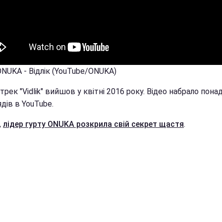
ONUKA - Відлік (YouTube/ONUKA)
 трек "Vidlik" вийшов у квітні 2016 року. Відео набрало пона
дів в YouTube.
,
лідер гурту ONUKA розкрила свій секрет щастя
.