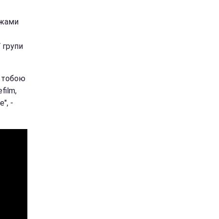
ежами
 групи
з тобою
film,
", -