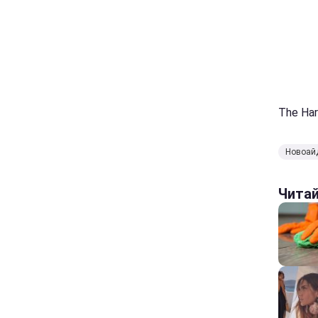
The Har
Новоай
Чита