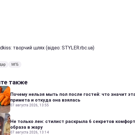
dkiss: творчий шлях (відео: STYLER.rbc.ua)
дар
МГБ
йте также
Почему нельзя мыть пол после гостей: что значит эт
примета и откуда она взялась
07 августа 2026, 13:55
Не только лен: стилист раскрыла 6 секретов комфор
образа в жару
07 августа 2026, 13:14