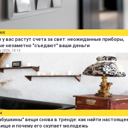
НОЕ
 у вас растут счета за свет: неожиданные приборы,
ые незаметно "съедают" ваши деньги
а 2026, 10:15
Ы
абушкины" вещи снова в тренде: как найти настояще
вище и почему его скупает молодежь