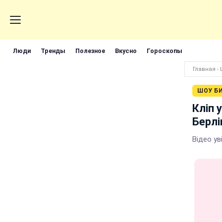
Люди
Тренды
Полезное
Вкусно
Гороскопы
Главная
›
ШОУ Б
Кліп 
Берлі
Відео ув