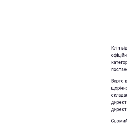
Кліп ві
офіційн
категор
постано
Варто 
щорічно
склада
директ
директо
Сьомий