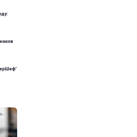
оду:
знаков
терШеф"