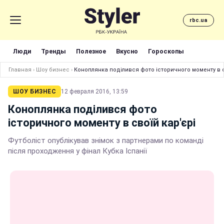
rbc.ua
Люди
Тренды
Полезное
Вкусно
Гороскопы
Главная
›
Шоу бизнес
›
Коноплянка поділився фото історичного моменту в с
ШОУ БИЗНЕС
12 февраля 2016, 13:59
Коноплянка поділився фото
історичного моменту в своїй кар'єрі
Футболіст опублікував знімок з партнерами по команді
після проходження у фінал Кубка Іспанії