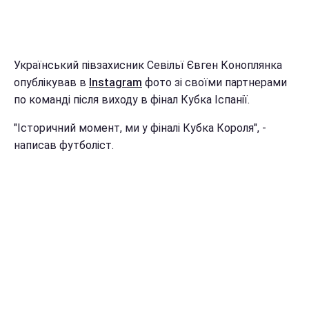
Український півзахисник Севільї Євген Коноплянка
опублікував в
Instagram
фото зі своїми партнерами
по команді після виходу в фінал Кубка Іспанії.
"Історичний момент, ми у фіналі Кубка Короля", -
написав футболіст.