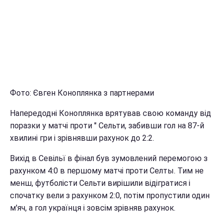
Фото: Євген Коноплянка з партнерами
Напередодні Коноплянка врятував свою команду від
поразки у матчі проти " Сельти, забивши гол на 87-й
хвилині гри і зрівнявши рахунок до 2:2.
Вихід в Севільї в фінал був зумовлений перемогою з
рахунком 4:0 в першому матчі проти Селты. Тим не
менш, футболісти Сельти вирішили відігратися і
спочатку вели з рахунком 2:0, потім пропустили один
м'яч, а гол українця і зовсім зрівняв рахунок.