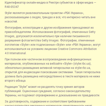
Идентификатор онлайн-медиа в Реестре субъектов в сфере медиа —
R40-05347
Styler является развлекательным проектом «РБК-Украина»,
рассказывающим о людях, трендах и всё, что интересно читать вне
новостей.
Фотографии, иллюстрации и другие изображения принадлежат их
правообладателям. Использование фотографий, отмеченных Getty
Images, допускается исключительно при наличии письменного
разрешения фотоагентства Getty Images. Фотографии, отмеченные
логотипом «Styler» или подписанные «Styler» или «РБК-Украина», могут
использоваться на условиях лицензии Creative Commons Attribution
4.0 International.
При полном или частичном воспроизведении информационных
материалов, опубликованных на вебсайте «Styler» (styler.rbc.ua),
обязательно размещение активной гиперссылки на styler.rbc.ua,
открытой для индексации поисковыми системами. Такая гиперссылка
должна быть размещена непосредственно в тексте материала не ниже
второго абзаца.
Редакция "Styler" может не разделять точку зрения авторов
публикаций. Оценочные суждения, согласно законодательству
Украины, не подлежат опровержению и доказыванию их правдивости.
За достоверность, содержание и соответствие требованиям
законодательства рекламных материалов ответственность несет