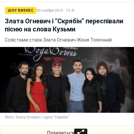
ШОУ БИЗНЕС
30 ноября 2016 · 15:41
Злата Огневич і "Скрябін" переспівали
пісню на слова Кузьми
Солістами стали Злата Огневич Женя Толочний
Фото: Злата Огневич і група "Скрябін"
Поделиться