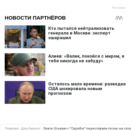
Главная
›
Шоу бизнес
›
Злата Огневич і "Скрябін" переспівали пісню на сло