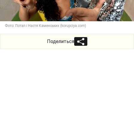
Фото: Потап і Настя Каменських (korupciya.com)
Поделиться