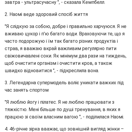
завтра - ультрасучасну ", - сказала Кемпбелл.
2. Наомі веде здоровий спосіб життя
"Я слідкую за собою, добре і правильно харчуюся. Я не
вживаю цукор і п'ю багато води. Враховуючи те, що я
часто подорожую і їм так багато різних продуктів і
страв, я вважаю вкрай важливим регулярно пити
свіжовичавлені соки. Як мінімум два рази на тиждень,
щоб очистити організм і очистити кров, а також
швидко відновитися ", - підкреслила вона.
3. Легендарна супермодель воліє уникати важких під
час занять спортом
"Я люблю йогу і пілатес. Я не люблю працювати з
тяжкістю. Мені більше по душі тренування, в яких я
працюю зі своїм власним вагою ", - поділилася Наомі.
4. 46-річне зірка вважає, що зовнішній вигляд жінки –