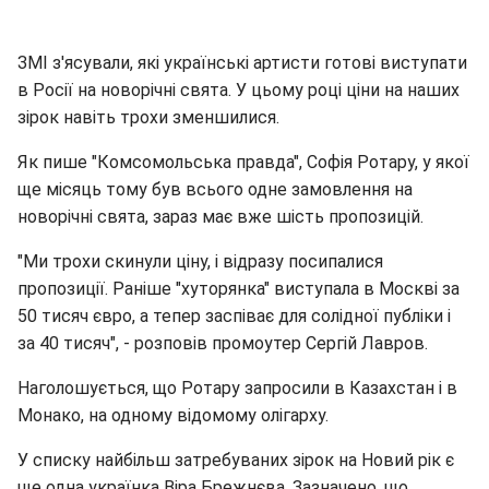
ЗМІ з'ясували, які українські артисти готові виступати
в Росії на новорічні свята. У цьому році ціни на наших
зірок навіть трохи зменшилися.
Як пише "Комсомольська правда", Софія Ротару, у якої
ще місяць тому був всього одне замовлення на
новорічні свята, зараз має вже шість пропозицій.
"Ми трохи скинули ціну, і відразу посипалися
пропозиції. Раніше "хуторянка" виступала в Москві за
50 тисяч євро, а тепер заспіває для солідної публіки і
за 40 тисяч", - розповів промоутер Сергій Лавров.
Наголошується, що Ротару запросили в Казахстан і в
Монако, на одному відомому олігарху.
У списку найбільш затребуваних зірок на Новий рік є
ще одна українка Віра Брежнєва. Зазначено, що