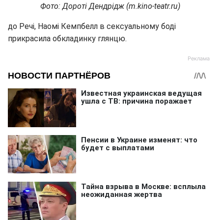
Фото: Дороті Дендрідж (m.kino-teatr.ru)
до Речі, Наомі Кемпбелл в сексуальному боді
прикрасила обкладинку глянцю.