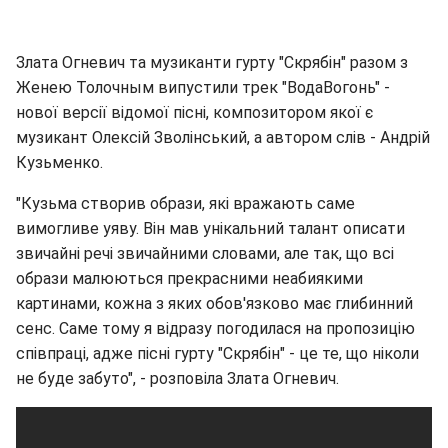
Злата Огневич та музиканти гурту "Скрябін" разом з
Женею Толочным випустили трек "ВодаВогонь" -
нової версії відомої пісні, композитором якої є
музикант Олексій Зволінський, а автором слів - Андрій
Кузьменко.
"Кузьма створив образи, які вражають саме
вимогливе уяву. Він мав унікальний талант описати
звичайні речі звичайними словами, але так, що всі
образи малюються прекрасними неабиякими
картинами, кожна з яких обов'язково має глибинний
сенс. Саме тому я відразу погодилася на пропозицію
співпраці, адже пісні гурту "Скрябін" - це те, що ніколи
не буде забуто", - розповіла Злата Огневич.