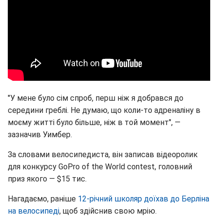
"У мене було сім спроб, перш ніж я добрався до
середини греблі. Не думаю, що коли-то адреналіну в
моєму житті було більше, ніж в той момент", —
зазначив Уимбер.
За словами велосипедиста, він записав відеоролик
для конкурсу GoPro of the World contest, головний
приз якого — $15 тис.
Нагадаємо, раніше
12-річний школяр доїхав до Берліна
на велосипеді
, щоб здійснив свою мрію.