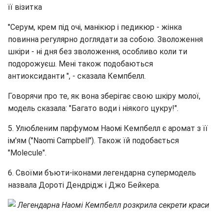
її візитка
"Серум, крем під очі, манікюр і педикюр - жінка
повинна регулярно доглядати за собою. Зволоження
шкіри - ні дня без зволоження, особливо коли ти
подорожуєш. Мені також подобаються
антиоксиданти ", - сказала Кемпбелл.
Говорячи про те, як вона зберігає свою шкіру молої,
модель сказала: "Багато води і ніякого цукру!".
5. Улюбленим парфумом Наомі Кемпбелл є аромат з її
ім'ям ("Naomi Campbell"). Також їй подобається
"Molecule".
6. Своїми бъюти-іконами легендарна супермодель
назвала Дороті Дендрідж і Джо Бейкера.