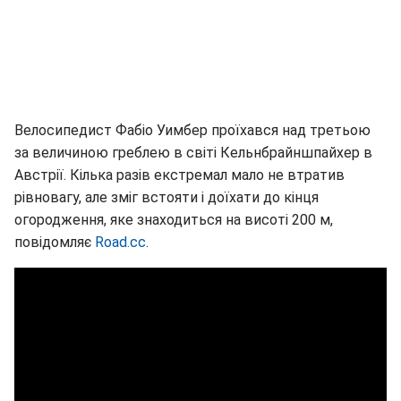
Велосипедист Фабіо Уимбер проїхався над третьою
за величиною греблею в світі Кельнбрайншпайхер в
Австрії. Кілька разів екстремал мало не втратив
рівновагу, але зміг встояти і доїхати до кінця
огородження, яке знаходиться на висоті 200 м,
повідомляє
Road.cc
.