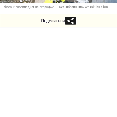
Фото: Велосипедист на огородженні Кельнбрайншпайхер (skubizz.hu)
Поделиться