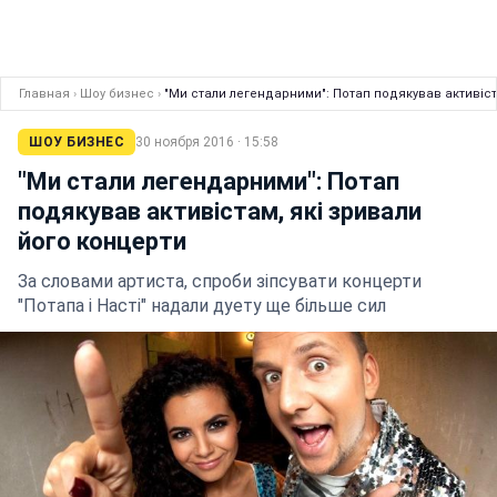
Главная
›
Шоу бизнес
›
"Ми стали легендарними": Потап подякував активіст
ШОУ БИЗНЕС
30 ноября 2016 · 15:58
"Ми стали легендарними": Потап
подякував активістам, які зривали
його концерти
За словами артиста, спроби зіпсувати концерти
"Потапа і Насті" надали дуету ще більше сил