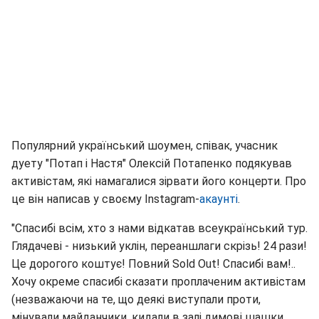
Популярний український шоумен, співак, учасник
дуету "Потап і Настя" Олексій Потапенко подякував
активістам, які намагалися зірвати його концерти. Про
це він написав у своєму Instagram-
акаунті
.
"Спасибі всім, хто з нами відкатав всеукраїнський тур.
Глядачеві - низький уклін, переаншлаги скрізь! 24 рази!
Це дорогого коштує! Повний Sold Out! Спасибі вам!..
Хочу окреме спасибі сказати проплаченим активістам
(незважаючи на те, що деякі виступали проти,
мінували майданчики, кидали в залі димові шашки,