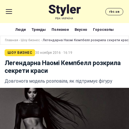
rbc.ua
Люди
Тренды
Полезное
Вкусно
Гороскопы
Главная
›
Шоу бизнес
›
Легендарна Наомі Кемпбелл розкрила секрети крас
ШОУ БИЗНЕС
30 ноября 2016 · 16:19
Легендарна Наомі Кемпбелл розкрила
секрети краси
Довгонога модель розповіла, як підтримує фігуру