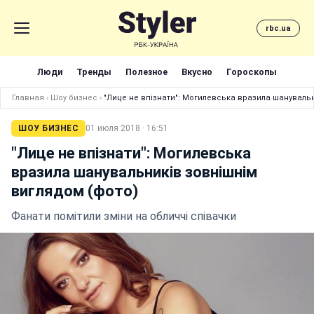
rbc.ua
Люди
Тренды
Полезное
Вкусно
Гороскопы
Главная
›
Шоу бизнес
›
"Лице не впізнати": Могилевська вразила шанувальн
ШОУ БИЗНЕС
01 июля 2018 · 16:51
"Лице не впізнати": Могилевська
вразила шанувальників зовнішнім
виглядом (фото)
Фанати помітили зміни на обличчі співачки