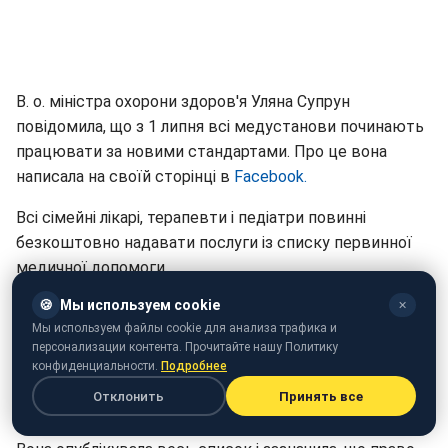
В. о. міністра охорони здоров'я Уляна Супрун
повідомила, що з 1 липня всі медустанови починають
працювати за новими стандартами. Про це вона
написала на своїй сторінці в
Facebook.
Всі сімейні лікарі, терапевти і педіатри повинні
безкоштовно надавати послуги із списку первинної
медичної допомоги.
🍪
Мы используем cookie
✕
"Вступив в дію новий список послуг, які українцям
Мы используем файлы cookie для анализа трафика и
повинні надавати сімейні лікарі, терапевти та педіатри.
персонализации контента. Прочитайте нашу Политику
(Наказ МОЗ України №504). Вони на 100%
конфиденциальности.
Подробнее
безкоштовними для кожного пацієнта, адже за них
Отклонить
Принять все
вже заплатили зі своїх податків!" - написала Супрун.