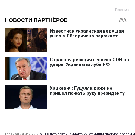
Главная
›
Жизнь
›
"Дощі відступлять": синоптики уточнили прогноз погоди 