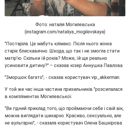
Фото: наталія Могилевська
(instagram.com/nataliya_mogilevskaya)
"Постаріла. Це мабуть клімакс. Після нього жінка
старіє блискавично. Шкода, що так і не змогла стати
матір'ю. Скільки їй років? Може, їй ще реально
усиновити дитину?" – сказав юзер Аннушка Павлова.
"Зморшок багато", - сказав користувач vip_akkerman.
У той же час інша частина прихильників "розсипалася
в компліментах Могилевської.
"Ви гідний приклад того, що проймаючи себе і свій вік,
можна виглядати шикарно. Красиво, сексуально, але
не вульгарно", - сказала користувач Олена Башкірова.