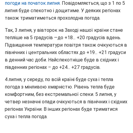
погоди на початок липня
. Повідомляється, що з 1 по 5
липня буде спекотно і дощитиме. У деяких регіонах
також триматиметься прохолодна погода.
Так, 3 липня, у вівторок на Заході нашої країни стане
тепліше на 5 градусів —до +18... +20 градусів вдень.
Підвищення температури повітря також очікуються в
північних і центральних областях до +19... +21 градуси
в денний час доби. Найспекотніше буде в східних і
південних регіонах – до +24... +27 градусів.
4 липня, у середу, по всій країні буде суха і тепла
погода з мінливою хмарністю. Рівень тепла буде
комфортним, без екстремальної спеки. 5 липня, у
четвер незначні опади очікуються в північних і східних
регіонах України. В інших регіонах буде триматися
суха і тепла погода.