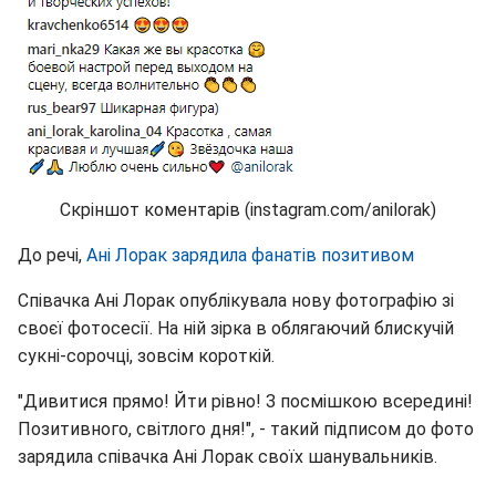
Скріншот коментарів (instagram.com/anilorak)
До речі,
Ані Лорак зарядила фанатів позитивом
Співачка Ані Лорак опублікувала нову фотографію зі
своєї фотосесії. На ній зірка в облягаючий блискучій
сукні-сорочці, зовсім короткій.
"Дивитися прямо! Йти рівно! З посмішкою всередині!
Позитивного, світлого дня!", - такий підписом до фото
зарядила співачка Ані Лорак своїх шанувальників.