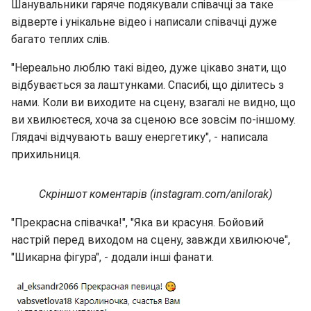
Шанувальники гаряче подякували співачці за таке
відверте і унікальне відео і написали співачці дуже
багато теплих слів.
"Нереально люблю такі відео, дуже цікаво знати, що
відбувається за лаштунками. Спасибі, що ділитесь з
нами. Коли ви виходите на сцену, взагалі не видно, що
ви хвилюєтеся, хоча за сценою все зовсім по-іншому.
Глядачі відчувають вашу енергетику", - написала
прихильниця.
Скріншот коментарів (instagram.com/anilorak)
"Прекрасна співачка!", "Яка ви красуня. Бойовий
настрій перед виходом на сцену, завжди хвилююче",
"Шикарна фігура", - додали інші фанати.