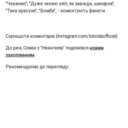
"Чекаємо", "Дуже чекаю кліп, як завжди, шикарна",
"Така красуня", "Бомба", - коментують фанати.
Скріншоти коментарів (instagram.com/lobodaofficial)
До речі, Слава з "Неангелів" поділилася
новим
захопленням
.
Рекомендуємо до перегляду: