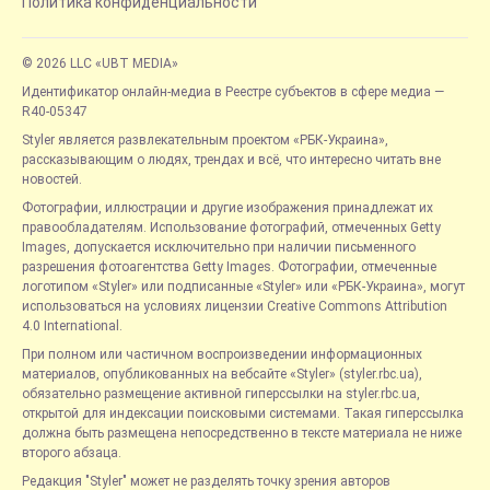
Политика конфиденциальности
© 2026 LLC «UBT MEDIA»
Идентификатор онлайн-медиа в Реестре субъектов в сфере медиа —
R40-05347
Styler является развлекательным проектом «РБК-Украина»,
рассказывающим о людях, трендах и всё, что интересно читать вне
новостей.
Фотографии, иллюстрации и другие изображения принадлежат их
правообладателям. Использование фотографий, отмеченных Getty
Images, допускается исключительно при наличии письменного
разрешения фотоагентства Getty Images. Фотографии, отмеченные
логотипом «Styler» или подписанные «Styler» или «РБК-Украина», могут
использоваться на условиях лицензии Creative Commons Attribution
4.0 International.
При полном или частичном воспроизведении информационных
материалов, опубликованных на вебсайте «Styler» (styler.rbc.ua),
обязательно размещение активной гиперссылки на styler.rbc.ua,
открытой для индексации поисковыми системами. Такая гиперссылка
должна быть размещена непосредственно в тексте материала не ниже
второго абзаца.
Редакция "Styler" может не разделять точку зрения авторов