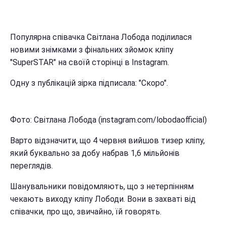
Популярна співачка Світлана Лобода поділилася
новими знімками з фінальних зйомок кліпу
"SuperSTAR" на своїй сторінці в Instagram.
Одну з публікацій зірка підписала: "Скоро".
Фото: Світлана Лобода (instagram.com/lobodaofficial)
Варто відзначити, що 4 червня вийшов тизер кліпу,
який буквально за добу набрав 1,6 мільйонів
переглядів.
Шанувальники повідомляють, що з нетерпінням
чекають виходу кліпу Лободи. Вони в захваті від
співачки, про що, звичайно, їй говорять.