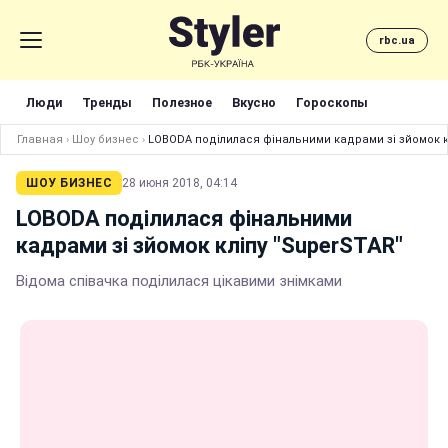
rbc.ua
Люди
Тренды
Полезное
Вкусно
Гороскопы
Главная
›
Шоу бизнес
›
LOBODA поділилася фінальними кадрами зі зйомок к
ШОУ БИЗНЕС
28 июня 2018, 04:14
LOBODA поділилася фінальними
кадрами зі зйомок кліпу "SuperSTAR"
Відома співачка поділилася цікавими знімками