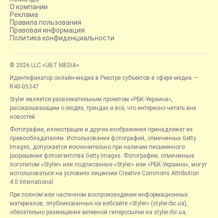
О компании
Реклама
Правила пользования
Правовая информация
Политика конфиденциальности
© 2026 LLC «UBT MEDIA»
Идентификатор онлайн-медиа в Реестре субъектов в сфере медиа —
R40-05347
Styler является развлекательным проектом «РБК-Украина»,
рассказывающим о людях, трендах и всё, что интересно читать вне
новостей.
Фотографии, иллюстрации и другие изображения принадлежат их
правообладателям. Использование фотографий, отмеченных Getty
Images, допускается исключительно при наличии письменного
разрешения фотоагентства Getty Images. Фотографии, отмеченные
логотипом «Styler» или подписанные «Styler» или «РБК-Украина», могут
использоваться на условиях лицензии Creative Commons Attribution
4.0 International.
При полном или частичном воспроизведении информационных
материалов, опубликованных на вебсайте «Styler» (styler.rbc.ua),
обязательно размещение активной гиперссылки на styler.rbc.ua,