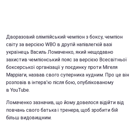
Дворазовий олімпійський чемпіон з боксу, чемпіон
світу за версією WBO в другій напівлегкій вазі
українець Василь Ломаченко, який нещодавно
захистив чемпіонський пояс за версією Всесвітньої
боксерської організації у поєдинку проти Мігеля
Марріаги, назвав свого суперника нудним. Про це він
розповів в інтерв'ю після бою, опублікованому
в YouTube.
Ломаченко зазначив, що йому довелося відійти від
повчань свого батька і тренера, щоб зробити бій
більш видовищним.