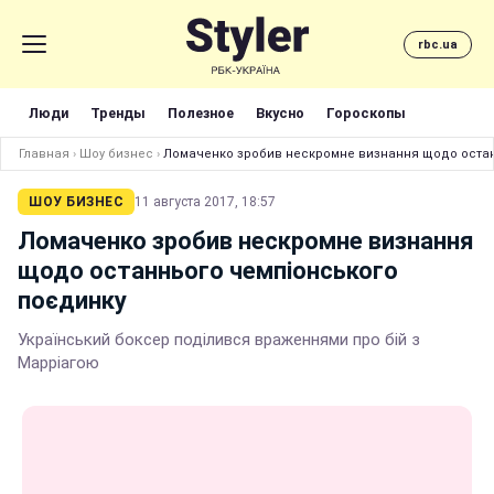
rbc.ua
Люди
Тренды
Полезное
Вкусно
Гороскопы
Главная
›
Шоу бизнес
›
Ломаченко зробив нескромне визнання щодо остан
ШОУ БИЗНЕС
11 августа 2017, 18:57
Ломаченко зробив нескромне визнання
щодо останнього чемпіонського
поєдинку
Український боксер поділився враженнями про бій з
Марріагою