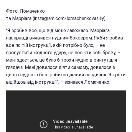
Фото: Ломаченко
та Марріага (instagram.com/lomachenkovasiliy)
"Я зробив все, що від мене залежало. Марріага
насправді виявився нудним боксером. Якби я робив
все по тій інструкції, якій потрібно було, – не
пропустити жодного удару, не посікти собі брову, –
мені здається, це було б трохи нудно в рингу і для
глядача. Мені довелося діяти самому, довелося з
цього нудного бою робити цікавий поєдинок. Я трохи
відійшов від інструкції", – зізнався Ломаченко.