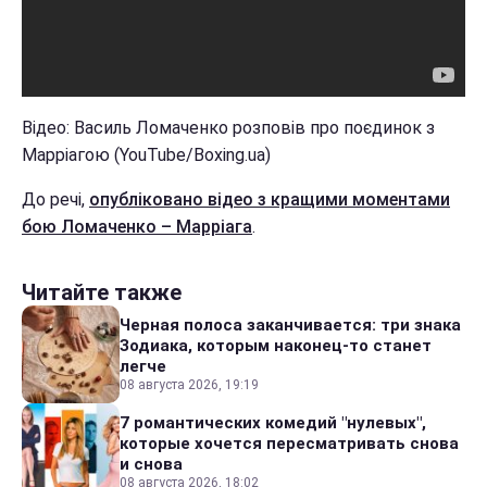
Відео: Василь Ломаченко розповів про поєдинок з
Марріагою (YouTube/Boxing.ua)
До речі,
опубліковано відео з кращими моментами
бою Ломаченко – Марріага
.
Читайте также
Черная полоса заканчивается: три знака
Зодиака, которым наконец-то станет
легче
08 августа 2026, 19:19
7 романтических комедий "нулевых",
которые хочется пересматривать снова
и снова
08 августа 2026, 18:02