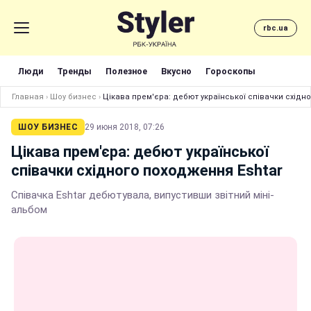
rbc.ua
Люди
Тренды
Полезное
Вкусно
Гороскопы
Главная
›
Шоу бизнес
›
Цікава прем'єра: дебют української співачки східн
ШОУ БИЗНЕС
29 июня 2018, 07:26
Цікава прем'єра: дебют української
співачки східного походження Eshtar
Співачка Eshtar дебютувала, випустивши звітний міні-
альбом