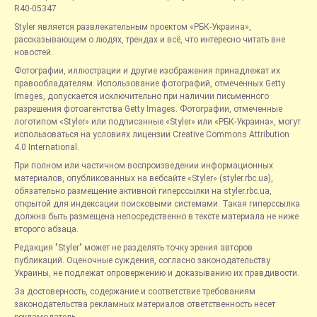
R40-05347
Styler является развлекательным проектом «РБК-Украина»,
рассказывающим о людях, трендах и всё, что интересно читать вне
новостей.
Фотографии, иллюстрации и другие изображения принадлежат их
правообладателям. Использование фотографий, отмеченных Getty
Images, допускается исключительно при наличии письменного
разрешения фотоагентства Getty Images. Фотографии, отмеченные
логотипом «Styler» или подписанные «Styler» или «РБК-Украина», могут
использоваться на условиях лицензии Creative Commons Attribution
4.0 International.
При полном или частичном воспроизведении информационных
материалов, опубликованных на вебсайте «Styler» (styler.rbc.ua),
обязательно размещение активной гиперссылки на styler.rbc.ua,
открытой для индексации поисковыми системами. Такая гиперссылка
должна быть размещена непосредственно в тексте материала не ниже
второго абзаца.
Редакция "Styler" может не разделять точку зрения авторов
публикаций. Оценочные суждения, согласно законодательству
Украины, не подлежат опровержению и доказыванию их правдивости.
За достоверность, содержание и соответствие требованиям
законодательства рекламных материалов ответственность несет