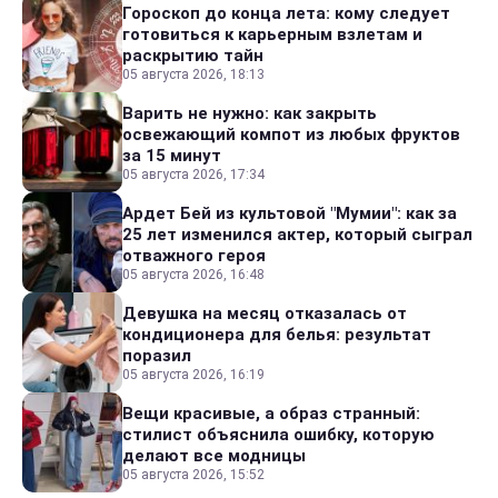
Гороскоп до конца лета: кому следует
готовиться к карьерным взлетам и
раскрытию тайн
05 августа 2026, 18:13
Варить не нужно: как закрыть
освежающий компот из любых фруктов
за 15 минут
05 августа 2026, 17:34
Ардет Бей из культовой "Мумии": как за
25 лет изменился актер, который сыграл
отважного героя
05 августа 2026, 16:48
Девушка на месяц отказалась от
кондиционера для белья: результат
поразил
05 августа 2026, 16:19
Вещи красивые, а образ странный:
стилист объяснила ошибку, которую
делают все модницы
05 августа 2026, 15:52