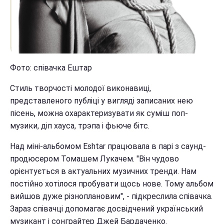
Фото: співачка Ештар
Стиль творчості молодої виконавиці,
представленого публіці у вигляді записаних нею
пісень, можна охарактеризувати як суміш поп-
музики, діп хауса, трэпа і фьюче бітс.
Над міні-альбомом Eshtar працювала в парі з саунд-
продюсером Томашем Лукачем. "Він чудово
орієнтується в актуальних музичних тренди. Нам
постійно хотілося пробувати щось нове. Тому альбом
вийшов дуже різноплановим", - підкреслила співачка.
Зараз співачці допомагає досвідчений український
музикант і сонграйтер Джей Бардаченко.