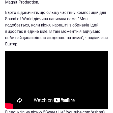
Magnit Production.
Варто відзначити, що більшу частину композицій для
Sound of World дівчина написала сама. "Мені
подобається, коли пісня, нарешті, з обривків ідей
виростає в єдине ціле. В такі моменти я відчуваю
себе найщасливішою людиною на землі", - поділилася
Ештар.
Відео: кліп на пісню ("Sweet Lie" (youtube.com/eshtar)