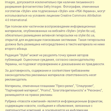
Images, допускается исключительно при наличии письменного
разрешения фотоагентства Getty Images. Фотографии, отмеченные
логотипом «Styler» или подписанные «Styler» или «РБК-Украина», могут
использоваться на условиях лицензии Creative Commons Attribution
4.0 International.
При полном или частичном воспроизведении информационных
материалов, опубликованных на вебсайте «Styler» (styler.rbc.ua),
обязательно размещение активной гиперссылки на styler.rbc.ua,
открытой для индексации поисковыми системами. Такая гиперссылка
должна быть размещена непосредственно в тексте материала не ниже
второго абзаца.
Редакция "Styler" может не разделять точку зрения авторов
публикаций. Оценочные суждения, согласно законодательству
Украины, не подлежат опровержению и доказыванию их правдивости.
За достоверность, содержание и соответствие требованиям
законодательства рекламных материалов ответственность несет
рекламодатель.
Материалы, отмеченные плашками "Пресс-релиз", "Спецпроект",
"Партнерский материал", "Promo", "Благотворительность" и "Резонанс",
размещаются на правах рекламы.
Рубрика «Новости компаний» является информационным форматом,
содержащим новости, сообщения и объявления, связанные с
деятельностью компаний, и основывается на информации,