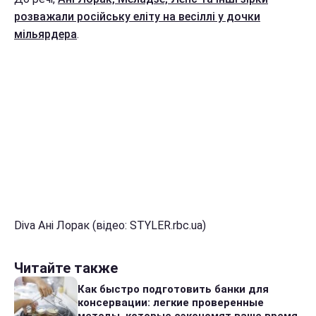
розважали російську еліту на весіллі у дочки
мільярдера
.
Diva Ані Лорак (відео: STYLER.rbc.ua)
Читайте также
Как быстро подготовить банки для
консервации: легкие проверенные