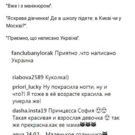
"Вже і з манікюром".
"Яскрава дівчинка! Де в школу підете: в Києві чи у
Москві?".
"Приємно, що написано Україна".