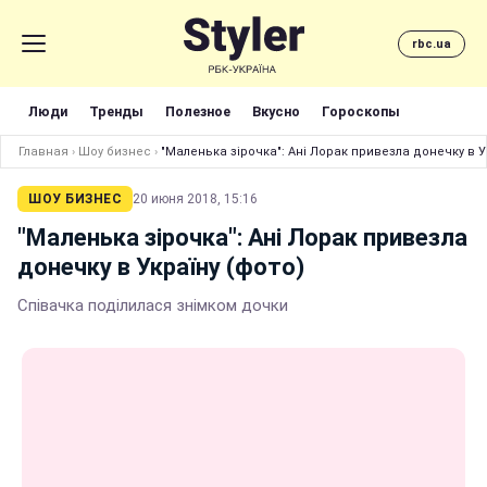
rbc.ua
Люди
Тренды
Полезное
Вкусно
Гороскопы
Главная
›
Шоу бизнес
›
"Маленька зірочка": Ані Лорак привезла донечку в У
ШОУ БИЗНЕС
20 июня 2018, 15:16
"Маленька зірочка": Ані Лорак привезла
донечку в Україну (фото)
Співачка поділилася знімком дочки