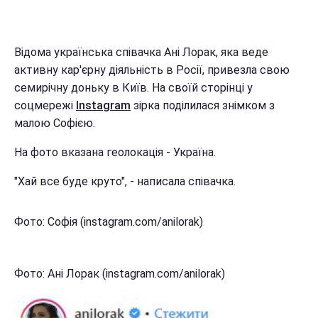
Відома українська співачка Ані Лорак, яка веде
активну кар'єрну діяльність в Росії, привезла свою
семирічну доньку в Київ. На своїй сторінці у
соцмережі
Instagram
зірка поділилася знімком з
малою Софією.
На фото вказана геолокація - Україна.
"Хай все буде круто", - написала співачка.
Фото: Софія (instagram.com/anilorak)
Фото: Ані Лорак (instagram.com/anilorak)