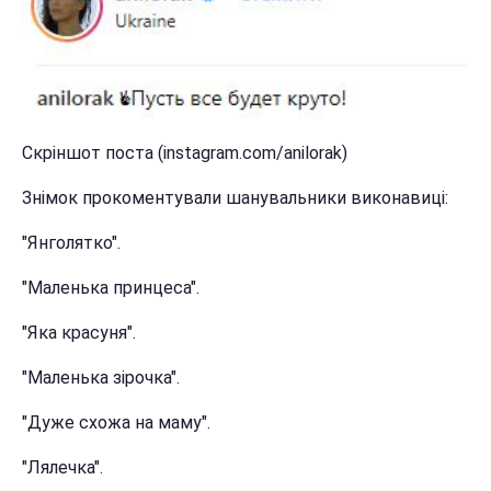
Скріншот поста (instagram.com/anilorak)
Знімок прокоментували шанувальники виконавиці:
"Янголятко".
"Маленька принцеса".
"Яка красуня".
"Маленька зірочка".
"Дуже схожа на маму".
"Лялечка".