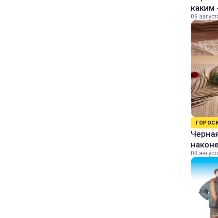
каким 
09 август
ГОРОС
Черная
наконе
08 август