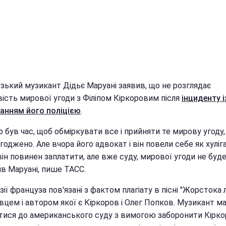
зький музикант Дідьє Маруані заявив, що не розглядає
ість мирової угоди з Філіпом Кіркоровим після
інциденту і
анням його поліцією
.
о був час, щоб обміркувати все і прийняти те мирову угоду,
годжено. Але вчора його адвокат і він повели себе як хуліг
ін повинен заплатити, але вже суду, мирової угоди не буде"
ив Маруані, пише ТАСС.
ії француза пов'язані з фактом плагіату в пісні "Жорстока 
цем і автором якої є Кіркоров і Олег Попков. Музикант ма
тися до американського суду з вимогою заборонити Кірк