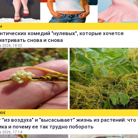
Ы
нтических комедий "нулевых", которые хочется
атривать снова и снова
а 2026, 18:02
НОЕ
 "из воздуха" и "высасывает" жизнь из растений: что
ка и почему ее так трудно побороть
а 2026, 17:14