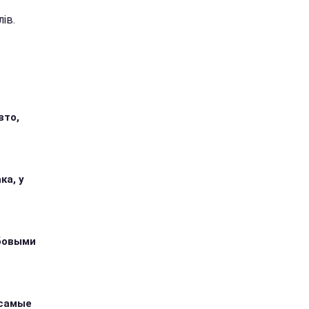
ів.
вто,
ка, у
абовыми
 самые