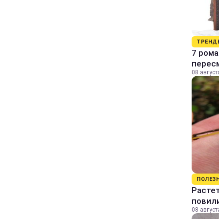
ТРЕНД
7 рома
пересм
08 август
ПОЛЕЗ
Растет
повили
08 август