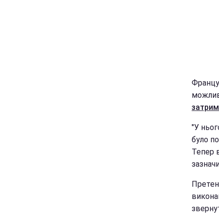
Францу
можлив
затрим
"У ньог
було по
Тепер в
зазнач
Претенз
виконав
зверну