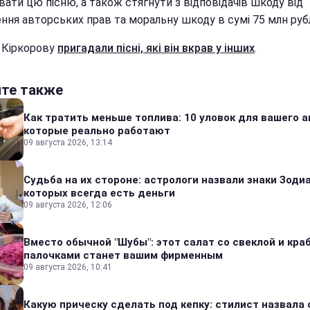
ати цю пісню, а також стягнути з відповідачів шкоду від
ння авторських прав та моральну шкоду в сумі 75 млн рубл
 Кіркорову
пригадали пісні, які він вкрав у інших
.
йте также
Как тратить меньше топлива: 10 уловок для вашего а
которые реально работают
09 августа 2026, 13:14
Судьба на их стороне: астрологи назвали знаки Зодиа
которых всегда есть деньги
09 августа 2026, 12:06
Вместо обычной "Шубы": этот салат со свеклой и кр
палочками станет вашим фирменным
09 августа 2026, 10:41
Какую прическу сделать под кепку: стилист назвала