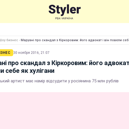
Шоу бизнес
›
Маруані про скандал з Кіркоровим: його адвокат і він повели себе
ИЗНЕС
30 ноября 2016, 21:07
ні про скандал з Кіркоровим: його адвокат 
и себе як хулігани
кий артист має намір відсудити у росіянина 75 млн рублів