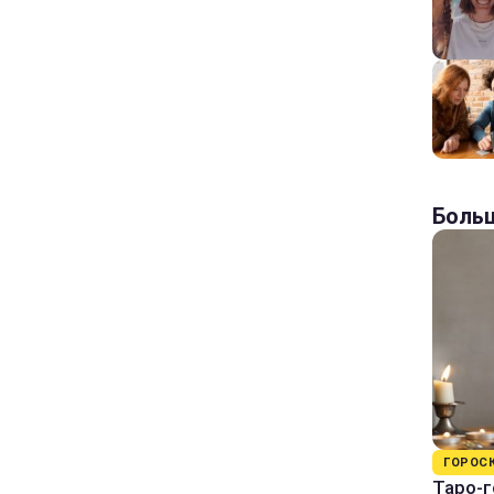
Больш
ГОРОС
Таро-г