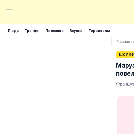
Люди
Тренды
Полезное
Вкусно
Гороскопы
Главная
›
ШОУ Б
Маруа
повел
Французь