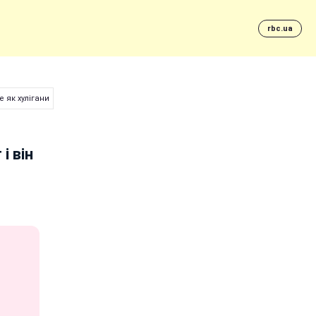
rbc.ua
 як хулігани
і він