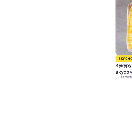
ВКУСН
Кукуру
вкусо
08 август