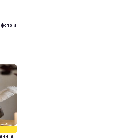
 фото и
ачи, а