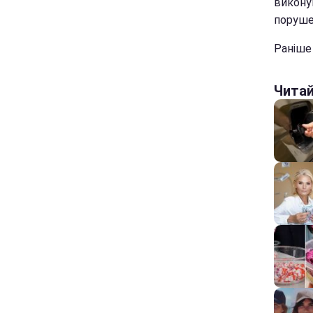
виконув
поруше
Раніше
Чита