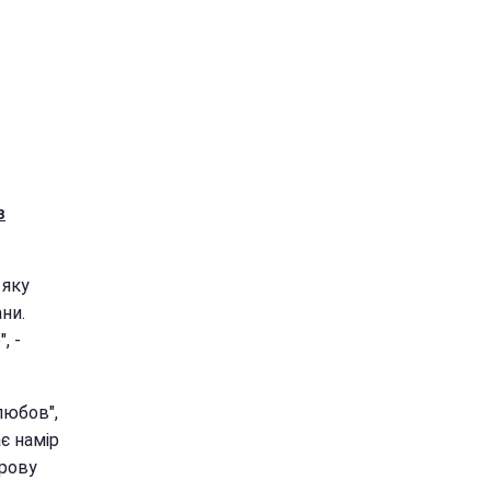
з
 яку
ани.
, -
любов",
є намір
орову