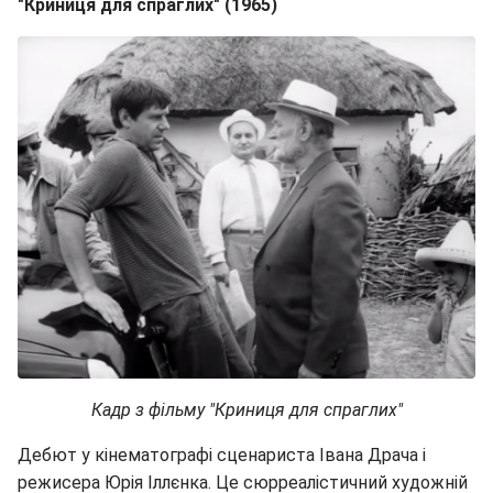
"Криниця для спраглих" (1965)
Кадр з фільму "Криниця для спраглих"
Дебют у кінематографі сценариста Івана Драча і
режисера Юрія Іллєнка. Це сюрреалістичний художній