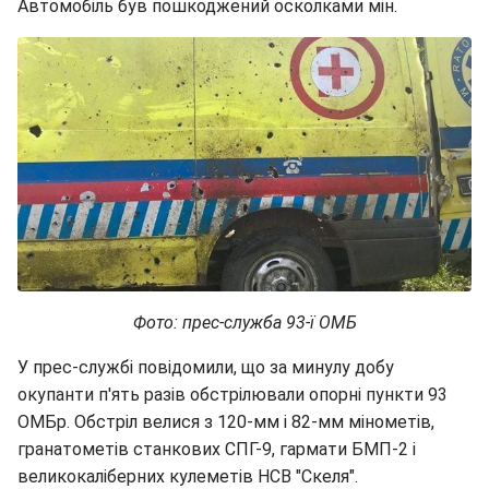
Автомобіль був пошкоджений осколками мін.
Фото: прес-служба 93-ї ОМБ
У прес-службі повідомили, що за минулу добу
окупанти п'ять разів обстрілювали опорні пункти 93
ОМБр. Обстріл велися з 120-мм і 82-мм мінометів,
гранатометів станкових СПГ-9, гармати БМП-2 і
великокаліберних кулеметів НСВ "Скеля".