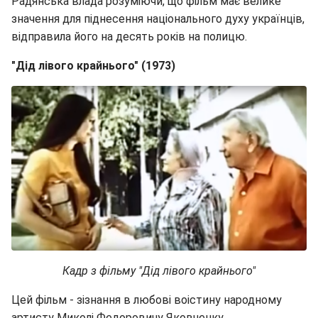
Радянська влада розуміючи, що фільм має велике
значення для піднесення національного духу українців,
відправила його на десять років на полицю.
"Дід лівого крайнього" (1973)
Кадр з фільму "Дід лівого крайнього"
Цей фільм - зізнання в любові воістину народному
артисту Миколі Федоровичу Яковченку.