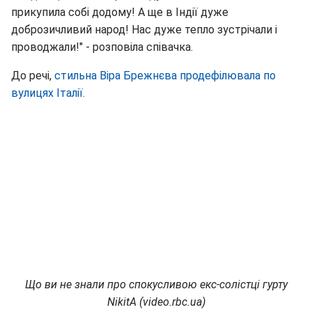
прикупила собі додому! А ще в Індії дуже
доброзичливий народ! Нас дуже тепло зустрічали і
проводжали!" - розповіла співачка.
До речі,
стильна Віра Брежнєва продефілювала по
вулицях Італії.
Що ви не знали про спокусливою екс-солістці гурту
NikitA (video.rbc.ua)