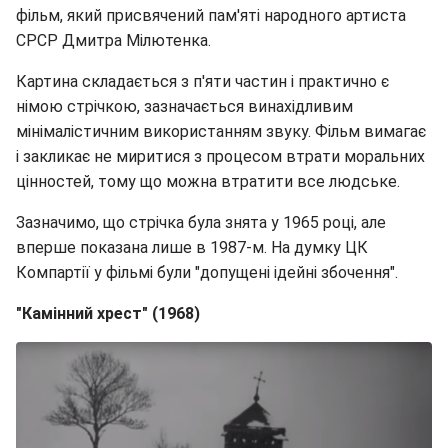
фільм, який присвячений пам'яті народного артиста
СРСР Дмитра Мілютенка.
Картина складається з п'яти частин і практично є
німою стрічкою, зазначається винахідливим
мінімалістичним використанням звуку. Фільм вимагає
і закликає не миритися з процесом втрати моральних
цінностей, тому що можна втратити все людське.
Зазначимо, що стрічка була знята у 1965 році, але
вперше показана лише в 1987-м. На думку ЦК
Компартії у фільмі були "допущені ідейні збочення".
"Камінний хрест" (1968)