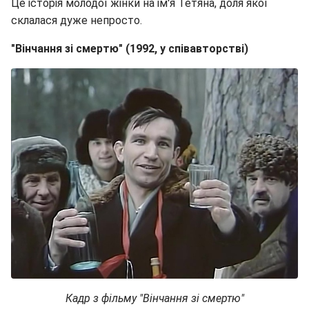
Це історія молодої жінки на ім'я Тетяна, доля якої
склалася дуже непросто.
"Вінчання зі смертю" (1992, у співавторстві)
Кадр з фільму "Вінчання зі смертю"