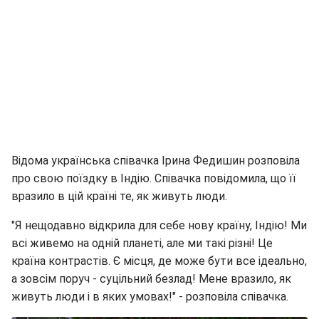
Відома українська співачка Ірина Федишин розповіла
про свою поїздку в Індію. Співачка повідомила, що її
вразило в цій країні те, як живуть люди.
"Я нещодавно відкрила для себе нову країну, Індію! Ми
всі живемо на одній планеті, але ми такі різні! Це
країна контрастів. Є місця, де може бути все ідеально,
а зовсім поруч - суцільний безлад! Мене вразило, як
живуть люди і в яких умовах!" - розповіла співачка.