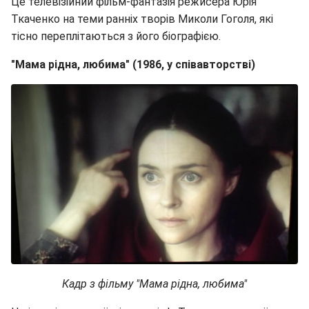
Це телевізійний фільм-фантазія режисера Юрія
Ткаченко на теми ранніх творів Миколи Гоголя, які
тісно переплітаються з його біографією.
"Мама рідна, любима" (1986, у співавторстві)
Кадр з фільму "Мама рідна, любима"