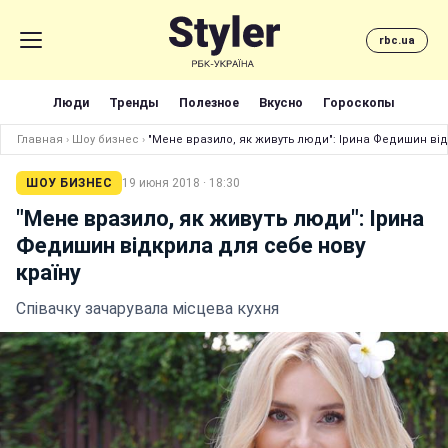
rbc.ua
Люди
Тренды
Полезное
Вкусно
Гороскопы
Главная
›
Шоу бизнес
›
"Мене вразило, як живуть люди": Ірина Федишин від
ШОУ БИЗНЕС
19 июня 2018 · 18:30
"Мене вразило, як живуть люди": Ірина
Федишин відкрила для себе нову
країну
Співачку зачарувала місцева кухня