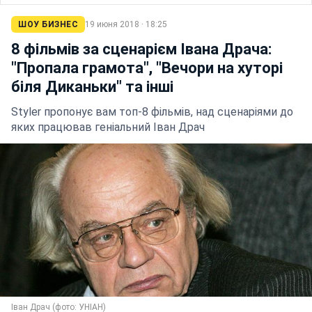
ШОУ БИЗНЕС
19 июня 2018 · 18:25
8 фільмів за сценарієм Івана Драча:
"Пропала грамота", "Вечори на хуторі
біля Диканьки" та інші
Styler пропонує вам топ-8 фільмів, над сценаріями до
яких працював геніальний Іван Драч
Іван Драч (фото: УНІАН)