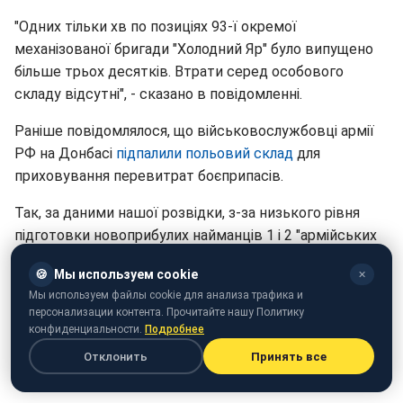
"Одних тільки хв по позиціях 93-ї окремої
механізованої бригади "Холодний Яр" було випущено
більше трьох десятків. Втрати серед особового
складу відсутні", - сказано в повідомленні.
Раніше повідомлялося, що військовослужбовці армії
РФ на Донбасі
підпалили польовий склад
для
приховування перевитрат боєприпасів.
Так, за даними нашої розвідки, з-за низького рівня
підготовки новоприбулих найманців 1 і 2 "армійських
корпусів" ВС РФ, зростає кількість надзвичайних подій
🍪
Мы используем cookie
✕
на передових позиціях окупаційних військ на Донбасі.
Мы используем файлы cookie для анализа трафика и
персонализации контента. Прочитайте нашу Политику
конфиденциальности.
Подробнее
Отклонить
Принять все