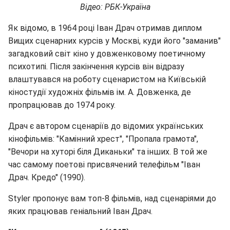
Відео: РБК-Україна
Як відомо, в 1964 році Іван Драч отримав диплом
Вищих сценарних курсів у Москві, куди його "заманив"
загадковий світ кіно у довженковому поетичному
психотипі. Після закінчення курсів він відразу
влаштувався на роботу сценаристом на Київській
кіностудії художніх фільмів ім. А. Довженка, де
пропрацював до 1974 року.
Драч є автором сценаріїв до відомих українських
кінофільмів: "Камінний хрест", "Пропала грамота",
"Вечори на хуторі біля Диканьки" та інших. В той же
час самому поетові присвячений телефільм "Іван
Драч. Кредо" (1990).
Styler пропонує вам топ-8 фільмів, над сценаріями до
яких працював геніальний Іван Драч.