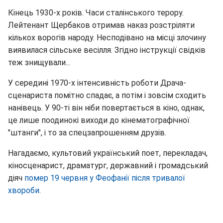
Кінець 1930-х років. Часи сталінського терору.
Лейтенант Щербаков отримав наказ розстріляти
кількох ворогів народу. Несподівано на місці злочину
виявилася сільське весілля. Згідно інструкції свідків
теж знищували...
У середині 1970-х інтенсивність роботи Драча-
сценариста помітно спадає, а потім і зовсім сходить
нанівець. У 90-ті він ніби повертається в кіно, однак,
це лише поодинокі виходи до кінематографічної
"штанги", і то за спецзапрошенням друзів.
Нагадаємо, культовий український поет, перекладач,
кіносценарист, драматург, державний і громадський
діяч
помер 19 червня у Феофанії після тривалої
хвороби
.