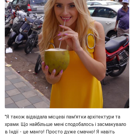
"Я також відвідала місцеві пам'ятки архітектури та
храми. Що найбільше мені сподобалось і засмакувало
в Індії - це манго! Просто дуже смачно! Я навіть