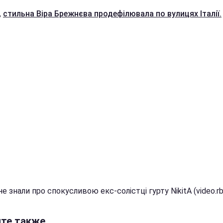
,
стильна Віра Брежнєва продефілювала по вулицях Італії.
е знали про спокусливою екс-солістці гурту NikitA (video.rb
йте также