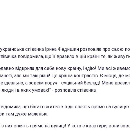
 українська співачка Ірина Федишин розповіла про свою по
Співачка повідомила, що її вразило в цій країні те, як живут
давно відкрила для себе нову країну, Індію! Ми всі живем
ланеті, але ми такі різні! Це країна контрастів. Є місця, де 
е ідеально, а зовсім поруч - суцільний безлад! Мене вразил
люди і в яких умовах!" - розповіла співачка.
відомила, що багато жителів Індії сплять прямо на вулицях,
ри там дуже маленькі.
 з них сплять прямо на вулиці! У кого є квартири, вони зов