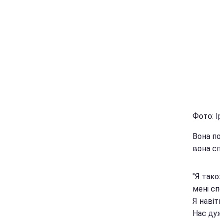
Фото: І
Вона по
вона сп
"Я тако
мені сп
Я навіт
Нас дуж