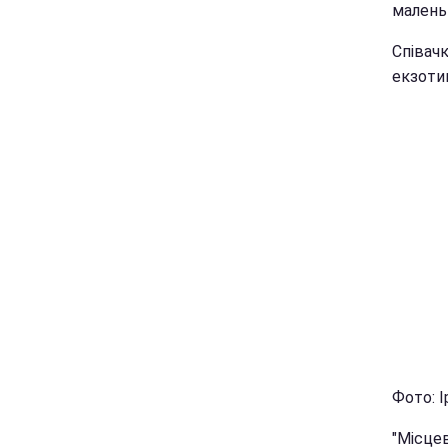
маленьк
Співачк
екзоти
Фото: І
"Місце