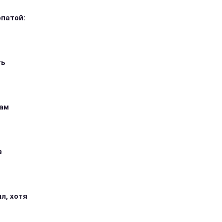
опатой:
ть
кам
з
л, хотя