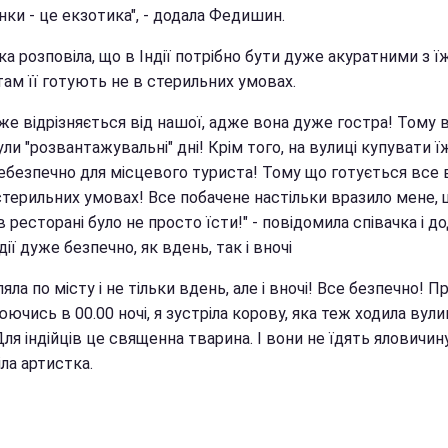
ки - це екзотика", - додала Федишин.
а розповіла, що в Індії потрібно бути дуже акуратними з ї
там її готують не в стерильних умовах.
же відрізняється від нашої, адже вона дуже гостра! Тому в 
ли "розвантажувальні" дні! Крім того, на вулиці купувати ї
ебезпечно для місцевого туриста! Тому що готується все 
стерильних умовах! Все побачене настільки вразило мене, 
в ресторані було не просто їсти!" - повідомила співачка і до
дії дуже безпечно, як вдень, так і вночі
ляла по місту і не тільки вдень, але і вночі! Все безпечно! П
ючись в 00.00 ночі, я зустріла корову, яка теж ходила вул
Для індійців це священна тварина. І вони не їдять яловичину!
ла артистка.