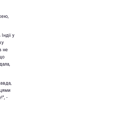
жею,
Індії у
жу
в не
що
дала,
равда,
ицями
", -