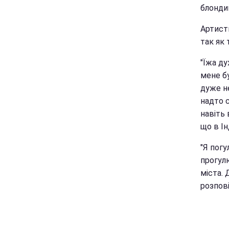
блондин
Артистк
так як 
"Їжа ду
мене бу
дуже н
надто 
навіть 
що в Ін
"Я погу
прогулю
міста. 
розпові