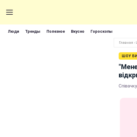
Люди
Тренды
Полезное
Вкусно
Гороскопы
Главная
›
ШОУ Б
"Мене
відкр
Співачку