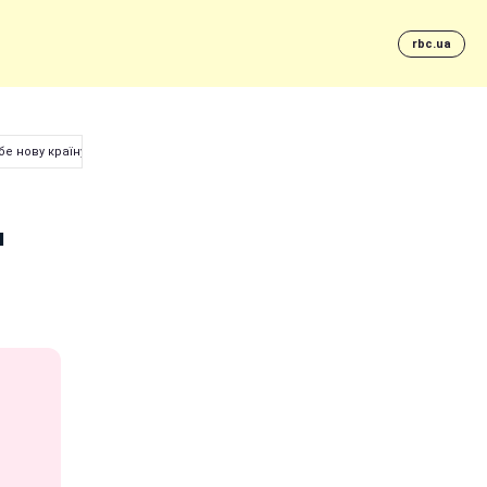
rbc.ua
бе нову країну
н