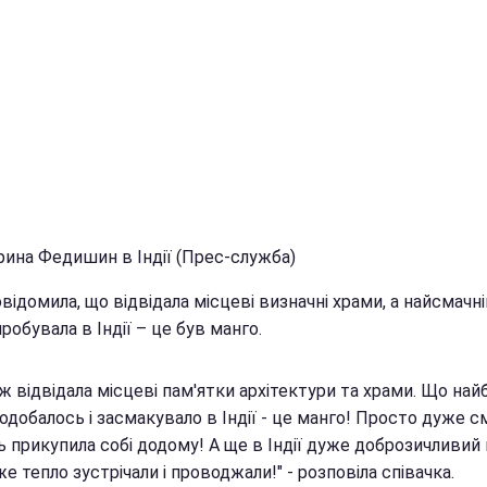
рина Федишин в Індії (Прес-служба)
відомила, що відвідала місцеві визначні храми, а найсмачн
робувала в Індії – це був манго.
ж відвідала місцеві пам'ятки архітектури та храми. Що най
одобалось і засмакувало в Індії - це манго! Просто дуже с
ь прикупила собі додому! А ще в Індії дуже доброзичливий 
е тепло зустрічали і проводжали!" - розповіла співачка.