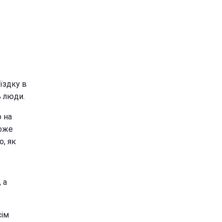
їздку в
ь люди.
о на
може
о, як
 а
сім