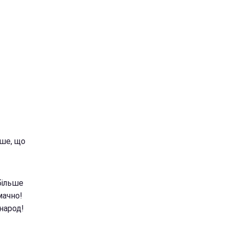
іше, що
більше
мачно!
народ!