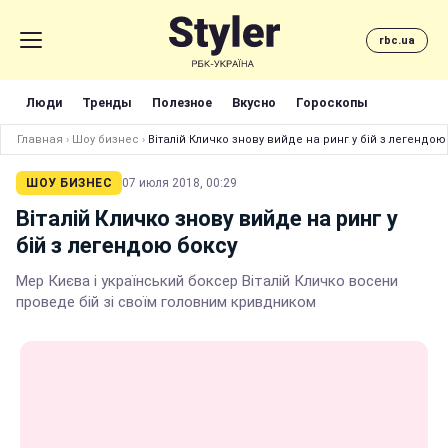
rbc.ua
Люди
Тренды
Полезное
Вкусно
Гороскопы
Главная
›
Шоу бизнес
›
Віталій Кличко знову вийде на ринг у бій з легендою
ШОУ БИЗНЕС
07 июля 2018, 00:29
Віталій Кличко знову вийде на ринг у
бій з легендою боксу
Мер Києва і український боксер Віталій Кличко восени
проведе бій зі своїм головним кривдником