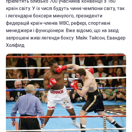
прилетять близько 700 учасників конвенції з 160
країн світу. У їх числі будуть чинні чемпіони світу, так
і легендарні боксери минулого, президенти
федерацій країн-членів WBC, рефері, спортивні
менеджери і функціонери. Вже відомо, що на захід
запрошені живі легенди боксу: Майк Тайсон, Евандер
Холіфілд.