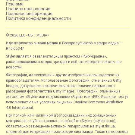
Реклама
Правила пользования
Правовая информация
Политика конфиденциальности
© 2026 LLC «UBT MEDIA»
Идентификатор онлайн-медиа в Реестре субъектов в сфере медиа —
R40-05347
Styler является развлекательным проектом «РБК-Украина»,
рассказывающим о людях, трендах и всё, что интересно читать вне
новостей.
Фотографии, иллюстрации и другие изображения принадлежат их
правообладателям. Использование фотографий, отмеченных Getty
Images, допускается исключительно при наличии письменного
разрешения фотоагентства Getty Images. Фотографии, отмеченные
логотипом «Styler» или подписанные «Styler» или «РБК-Украина», могут
использоваться на условиях лицензии Creative Commons Attribution
4.0 International.
При полном или частичном воспроизведении информационных
материалов, опубликованных на вебсайте «Styler» (styler.rbc.ua),
обязательно размещение активной гиперссылки на styler.rbc.ua,
открытой для индексации поисковыми системами. Такая гиперссылка