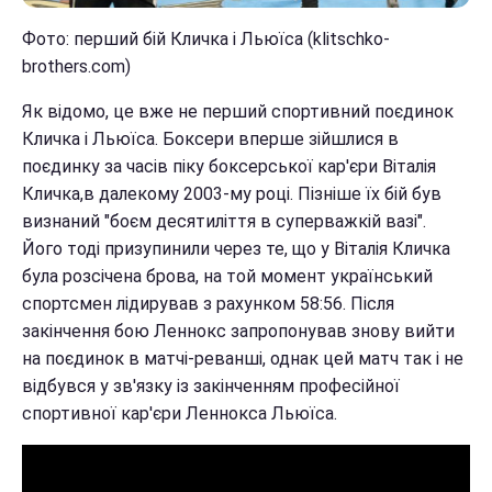
Фото: перший бій Кличка і Льюїса (klitschko-
brothers.com)
Як відомо, це вже не перший спортивний поєдинок
Кличка і Льюїса. Боксери вперше зійшлися в
поєдинку за часів піку боксерської кар'єри Віталія
Кличка,в далекому 2003-му році. Пізніше їх бій був
визнаний "боєм десятиліття в суперважкій вазі".
Його тоді призупинили через те, що у Віталія Кличка
була розсічена брова, на той момент український
спортсмен лідирував з рахунком 58:56. Після
закінчення бою Леннокс запропонував знову вийти
на поєдинок в матчі-реванші, однак цей матч так і не
відбувся у зв'язку із закінченням професійної
спортивної кар'єри Леннокса Льюїса.