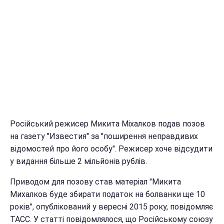
Російський режисер Микита Міхалков подав позов
на газету "Известия" за "поширення неправдивих
відомостей про його особу". Режисер хоче відсудити
у видання більше 2 мільйонів рублів.
Приводом для позову став матеріал "Микита
Михалков буде збирати податок на болванки ще 10
років", опублікований у вересні 2015 року, повідомляє
ТАСС. У статті повідомлялося, що Російському союзу