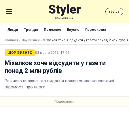
rbc.ua
Люди
Тренды
Полезное
Вкусно
Гороскопы
Главная
›
Шоу бизнес
›
Міхалков хоче відсудити у газети понад 2 млн рублів
ШОУ БИЗНЕС
03 марта 2016, 17:05
Міхалков хоче відсудити у газети
понад 2 млн рублів
Режисер вважає, що видання поширювало неправдиві
відомості про нього
Поделиться: