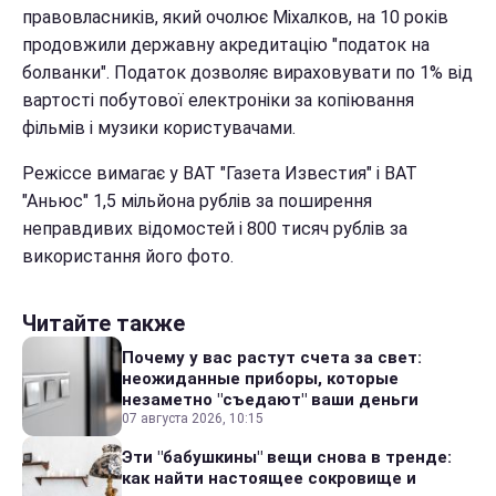
правовласників, який очолює Міхалков, на 10 років
продовжили державну акредитацію "податок на
болванки". Податок дозволяє вираховувати по 1% від
вартості побутової електроніки за копіювання
фільмів і музики користувачами.
Режіссе вимагає у ВАТ "Газета Известия" і ВАТ
"Аньюс" 1,5 мільйона рублів за поширення
неправдивих відомостей і 800 тисяч рублів за
використання його фото.
Читайте также
Почему у вас растут счета за свет:
неожиданные приборы, которые
незаметно "съедают" ваши деньги
07 августа 2026, 10:15
Эти "бабушкины" вещи снова в тренде:
как найти настоящее сокровище и