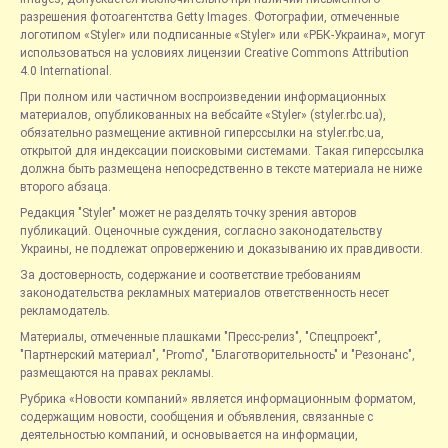
разрешения фотоагентства Getty Images. Фотографии, отмеченные
логотипом «Styler» или подписанные «Styler» или «РБК-Украина», могут
использоваться на условиях лицензии Creative Commons Attribution
4.0 International.
При полном или частичном воспроизведении информационных
материалов, опубликованных на вебсайте «Styler» (styler.rbc.ua),
обязательно размещение активной гиперссылки на styler.rbc.ua,
открытой для индексации поисковыми системами. Такая гиперссылка
должна быть размещена непосредственно в тексте материала не ниже
второго абзаца.
Редакция "Styler" может не разделять точку зрения авторов
публикаций. Оценочные суждения, согласно законодательству
Украины, не подлежат опровержению и доказыванию их правдивости.
За достоверность, содержание и соответствие требованиям
законодательства рекламных материалов ответственность несет
рекламодатель.
Материалы, отмеченные плашками "Пресс-релиз", "Спецпроект",
"Партнерский материал", "Promo", "Благотворительность" и "Резонанс",
размещаются на правах рекламы.
Рубрика «Новости компаний» является информационным форматом,
содержащим новости, сообщения и объявления, связанные с
деятельностью компаний, и основывается на информации,