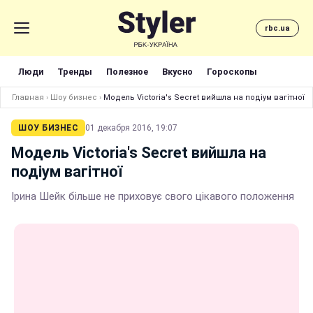
rbc.ua
Люди
Тренды
Полезное
Вкусно
Гороскопы
Главная
›
Шоу бизнес
›
Модель Victoria's Secret вийшла на подіум вагітної
ШОУ БИЗНЕС
01 декабря 2016, 19:07
Модель Victoria's Secret вийшла на
подіум вагітної
Ірина Шейк більше не приховує свого цікавого положення