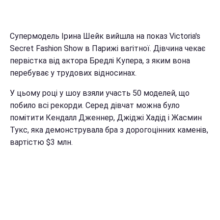
Супермодель Ірина Шейк вийшла на показ Victoria's
Secret Fashion Show в Парижі вагітної. Дівчина чекає
первістка від актора Бредлі Купера, з яким вона
перебуває у трудових відносинах.
У цьому році у шоу взяли участь 50 моделей, що
побило всі рекорди. Серед дівчат можна було
помітити Кендалл Дженнер, Джіджі Хадід і Жасмин
Тукс, яка демонструвала бра з дорогоцінних каменів,
вартістю $3 млн.