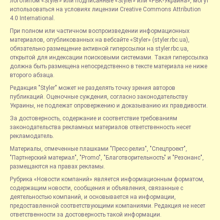
логотипом «Styler» или подписанные «Styler» или «РБК-Украина», могут
использоваться на условиях лицензии Creative Commons Attribution
4.0 International.
При полном или частичном воспроизведении информационных
материалов, опубликованных на вебсайте «Styler» (styler.rbc.ua),
обязательно размещение активной гиперссылки на styler.rbc.ua,
открытой для индексации поисковыми системами. Такая гиперссылка
должна быть размещена непосредственно в тексте материала не ниже
второго абзаца.
Редакция "Styler" может не разделять точку зрения авторов
публикаций. Оценочные суждения, согласно законодательству
Украины, не подлежат опровержению и доказыванию их правдивости.
За достоверность, содержание и соответствие требованиям
законодательства рекламных материалов ответственность несет
рекламодатель.
Материалы, отмеченные плашками "Пресс-релиз", "Спецпроект",
"Партнерский материал", "Promo", "Благотворительность" и "Резонанс",
размещаются на правах рекламы.
Рубрика «Новости компаний» является информационным форматом,
содержащим новости, сообщения и объявления, связанные с
деятельностью компаний, и основывается на информации,
предоставленной соответствующими компаниями. Редакция не несет
ответственности за достоверность такой информации.