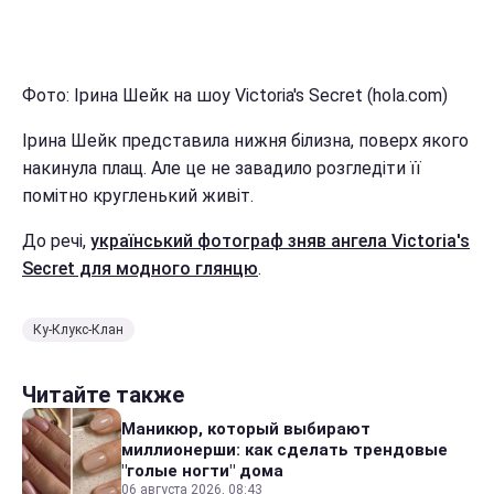
Фото: Ірина Шейк на шоу Victoria's Secret (hola.com)
Ірина Шейк представила нижня білизна, поверх якого
накинула плащ. Але це не завадило розгледіти її
помітно кругленький живіт.
До речі,
український фотограф зняв ангела Victoria's
Secret для модного глянцю
.
Ку-Клукс-Клан
Читайте также
Маникюр, который выбирают
миллионерши: как сделать трендовые
"голые ногти" дома
06 августа 2026, 08:43