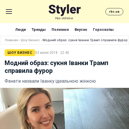
rbc.ua
Люди
Тренды
Полезное
Вкусно
Гороскопы
Главная
›
Шоу бизнес
›
Модний образ: сукня Іванки Трамп справила фурор
ШОУ БИЗНЕС
03 июля 2018 · 22:45
Модний образ: сукня Іванки Трамп
справила фурор
Фанати назвали Іванку ідеальною жінкою