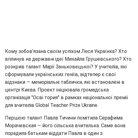
Кому зобов'язана своїм успіхом Леся Українка? Хто
вплинув на державні ідеї Михайла Грушевського? Хто
розкрив талант Марії Заньковецької? У учителів, які
сформували українських геніїв, відтепер є свої
відзнаки — меморіальні таблички, які встановлені в
центрі Києва. Проект ініціювала громадська
організація "Осві тория" в рамках національної премії
для вчителів Global Teacher Prize Ukraine.
Першою талант Павла Тичини помітила Серафима
Морачевская — його сільська вчителька. Саме вона
порадила батькам віддати Павла в один з