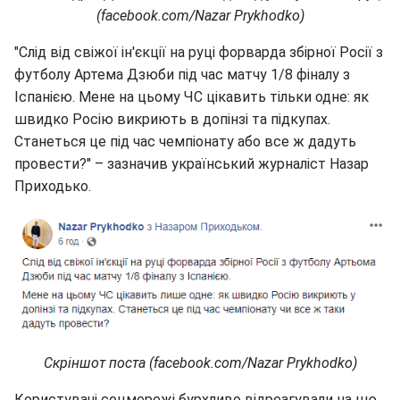
(facebook.com/Nazar Prykhodko)
"Слід від свіжої ін'єкції на руці форварда збірної Росії з
футболу Артема Дзюби під час матчу 1/8 фіналу з
Іспанією. Мене на цьому ЧС цікавить тільки одне: як
швидко Росію викриють в допінзі та підкупах.
Станеться це під час чемпіонату або все ж дадуть
провести?" – зазначив український журналіст Назар
Приходько.
Скріншот поста (facebook.com/Nazar Prykhodko)
Користувачі соцмережі бурхливо відреагували на цю