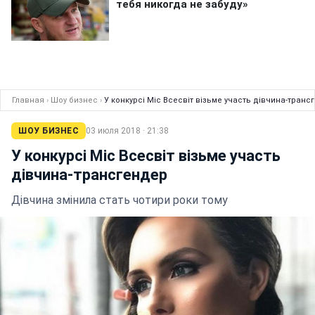
Главная
›
Шоу бизнес
›
У конкурсі Міс Всесвіт візьме участь дівчина-транс
ШОУ БИЗНЕС
03 июля 2018 · 21:38
У конкурсі Міс Всесвіт візьме участь
дівчина-трансгендер
Дівчина змінила стать чотири роки тому