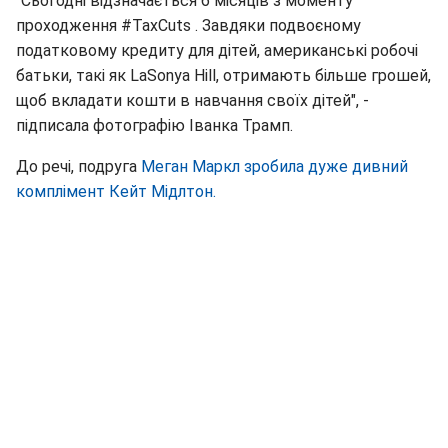
"Сьогодні відзначається 6 місяців з моменту
проходження #TaxCuts . Завдяки подвоєному
податковому кредиту для дітей, американські робочі
батьки, такі як LaSonya Hill, отримають більше грошей,
щоб вкладати кошти в навчання своїх дітей", -
підписала фотографію Іванка Трамп.
До речі, подруга
Меган Маркл зробила дуже дивний
комплімент Кейт Мідлтон.