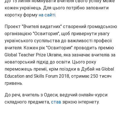
До 15 липня номінувати вчителя свого успіху може
кожен українець. Для цього потрібно заповнити
коротку форму
на сайті
.
Проект "Вчителі видатних" створений громадською
організацією "Освитория", щоб привернути увагу
українського суспільства до важливості професії
вчителя. Кожен рік "Освитория" проводить премію
Global Teacher Prize Ukraine, яка зазначає вчителів за
новаторський підхід до освіти. Цього року
переможець премії, крім поїздки в Дубай на Global
Education and Skills Forum 2018, отримає 250 тисяч
гривень.
До речі, вчитель з Одеси, ведучий онлайн-курси
складного предмета,
став
зіркою інтернету.