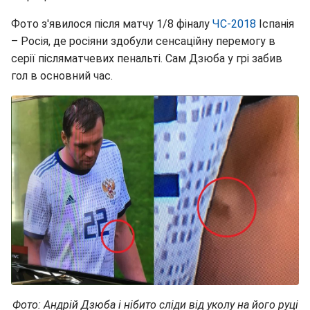
Фото з'явилося після матчу 1/8 фіналу
ЧС-2018
Іспанія
– Росія, де росіяни здобули сенсаційну перемогу в
серії післяматчевих пенальті. Сам Дзюба у грі забив
гол в основний час.
Фото: Андрій Дзюба і нібито сліди від уколу на його руці