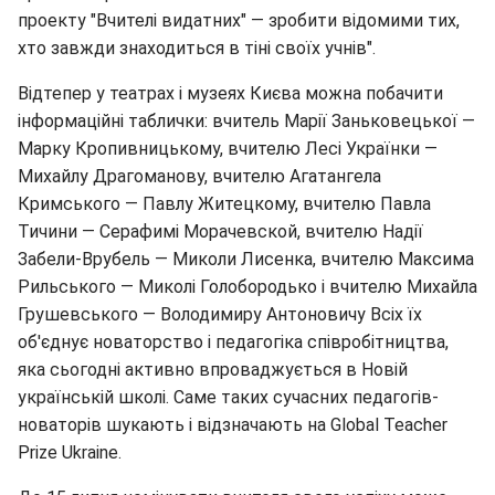
проекту "Вчителі видатних" — зробити відомими тих,
хто завжди знаходиться в тіні своїх учнів".
Відтепер у театрах і музеях Києва можна побачити
інформаційні таблички: вчитель Марії Заньковецької —
Марку Кропивницькому, вчителю Лесі Українки —
Михайлу Драгоманову, вчителю Агатангела
Кримського — Павлу Житецкому, вчителю Павла
Тичини — Серафимі Морачевской, вчителю Надії
Забели-Врубель — Миколи Лисенка, вчителю Максима
Рильського — Миколі Голобородько і вчителю Михайла
Грушевського — Володимиру Антоновичу Всіх їх
об'єднує новаторство і педагогіка співробітництва,
яка сьогодні активно впроваджується в Новій
українській школі. Саме таких сучасних педагогів-
новаторів шукають і відзначають на Global Teacher
Prize Ukraine.