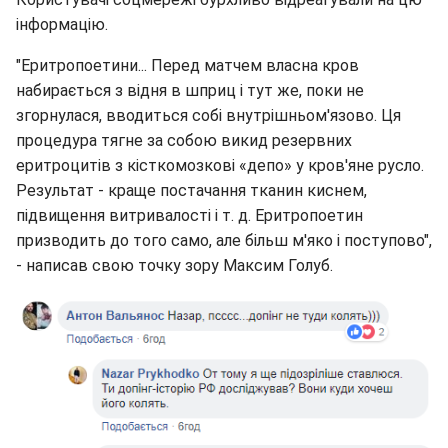
інформацію.
"Еритропоетини... Перед матчем власна кров
набирається з відня в шприц і тут же, поки не
згорнулася, вводиться собі внутрішньом'язово. Ця
процедура тягне за собою викид резервних
еритроцитів з кісткомозкові «депо» у кров'яне русло.
Результат - краще постачання тканин киснем,
підвищення витривалості і т. д. Еритропоетин
призводить до того само, але більш м'яко і поступово",
- написав свою точку зору Максим Голуб.