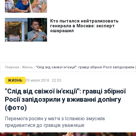
Главная
›
Жизнь
›
"Слід від свіжої ін'єкції": гравці збірної Росії запідозрили
ЖИЗНЬ
03 июля 2018 · 22:02
"Слід від свіжої ін'єкції": гравці збірної
Росії запідозрили у вживанні допінгу
(фото)
Перемога росіян у матчі з Іспанією змусила
придивитися до гравців уважніше