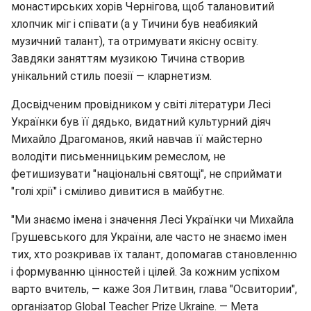
монастирських хорів Чернігова, щоб талановитий
хлопчик міг і співати (а у Тичини був неабиякий
музичний талант), та отримувати якісну освіту.
Завдяки заняттям музикою Тичина створив
унікальний стиль поезії — кларнетизм.
Досвідченим провідником у світі літератури Лесі
Українки був її дядько, видатний культурний діяч
Михайло Драгоманов, який навчав її майстерно
володіти письменницьким ремеслом, не
фетишизувати "національні святощі", не сприймати
"голі хрії" і сміливо дивитися в майбутнє.
"Ми знаємо імена і значення Лесі Українки чи Михайла
Грушевського для України, але часто не знаємо імен
тих, хто розкривав їх талант, допомагав становленню
і формуванню цінностей і цілей. За кожним успіхом
варто вчитель, — каже Зоя Литвин, глава "Освитории",
організатор Global Teacher Prize Ukraine. — Мета