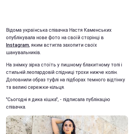
Відома українська співачка Настя Каменських
опублікувала нове фото на своїй сторінці в
Instagram
, яким встигла захопити своїх
шанувальників.
На знімку зірка стоїть у пишному блакитному топі і
стильній леопардовій спідниці трохи нижче колін.
Доповнили образ туфлі на підборах темного відтінку
та великі сережки-кільця.
"Сьогодні я дика кішка", - підписала публікацію
співачка.