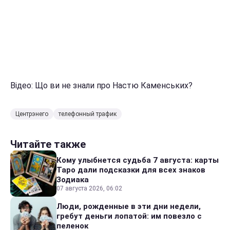
Відео: Що ви не знали про Настю Каменських?
Центрэнего
телефонный трафик
Читайте также
Кому улыбнется судьба 7 августа: карты
Таро дали подсказки для всех знаков
Зодиака
07 августа 2026, 06:02
Люди, рожденные в эти дни недели,
гребут деньги лопатой: им повезло с
пеленок