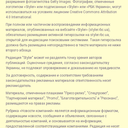
разрешения фотоагентства Getty Images. Фотографии, отмеченные
логотипом «Styler» или подписанные «Styler» или «РБК-Украина», могут
использоваться на условиях лицензии Creative Commons Attribution
4.0 International.
При полном или частичном воспроизведении информационных
материалов, опубликованных на вебсайте «Styler» (styler.rbc.ua),
обязательно размещение активной гиперссылки на styler.rbc.ua,
открытой для индексации поисковыми системами. Такая гиперссылка
должна быть размещена непосредственно в тексте материала не ниже
второго абзаца.
Редакция "Styler" может не разделять точку зрения авторов
публикаций. Оценочные суждения, согласно законодательству
Украины, не подлежат опровержению и доказыванию их правдивости.
За достоверность, содержание и соответствие требованиям
законодательства рекламных материалов ответственность несет
рекламодатель.
Материалы, отмеченные плашками "Пресс-релиз", "Спецпроект",
"Партнерский материал", "Promo", "Благотворительность" и "Резонанс",
размещаются на правах рекламы.
Рубрика «Новости компаний» является информационным форматом,
содержащим новости, сообщения и объявления, связанные с
деятельностью компаний, и основывается на информации,
предоставленной соответствующими компаниями. Редакция не несет