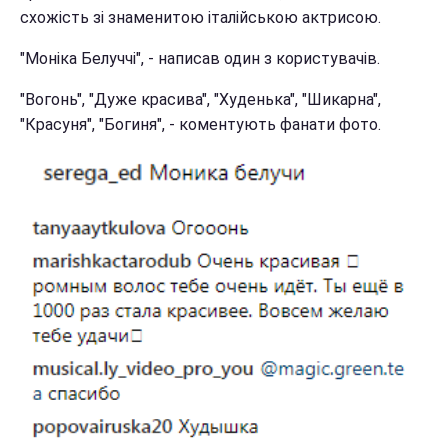
схожість зі знаменитою італійською актрисою.
"Моніка Белуччі", - написав один з користувачів.
"Вогонь", "Дуже красива", "Худенька", "Шикарна",
"Красуня", "Богиня", - коментують фанати фото.