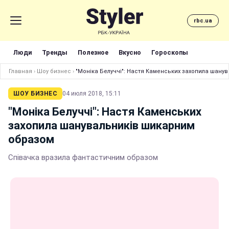
rbc.ua
Люди
Тренды
Полезное
Вкусно
Гороскопы
Главная
›
Шоу бизнес
›
"Моніка Белуччі": Настя Каменських захопила шану
ШОУ БИЗНЕС
04 июля 2018, 15:11
"Моніка Белуччі": Настя Каменських
захопила шанувальників шикарним
образом
Співачка вразила фантастичним образом