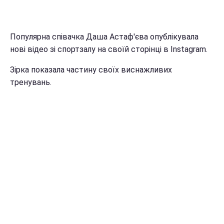
Популярна співачка Даша Астаф'єва опублікувала
нові відео зі спортзалу на своїй сторінці в Instagram.
Зірка показала частину своїх виснажливих
тренувань.