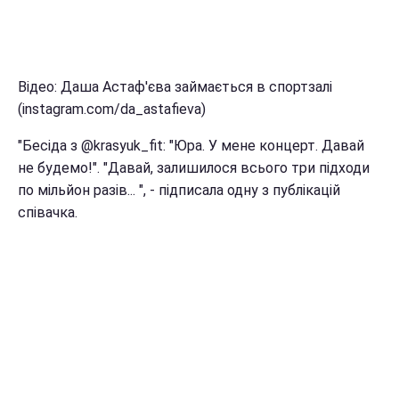
Відео: Даша Астаф'єва займається в спортзалі
(instagram.com/da_astafieva)
"Бесіда з @krasyuk_fit: "Юра. У мене концерт. Давай
не будемо!". "Давай, залишилося всього три підходи
по мільйон разів... ", - підписала одну з публікацій
співачка.