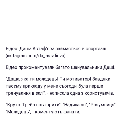
Відео: Даша Астаф'єва займається в спортзалі
(instagram.com/da_astafieva)
Відео прокоментували багато шанувальники Даші.
"Даша, яка ти молодець! Ти мотиватор! Завдяки
твоєму прикладу у мене сьогодні була перше
тренування в залі", - написала одна з користувачів.
"Круто. Треба повторити", "Надихаєш", "Розумниця",
"Молодець", - коментують фанати.