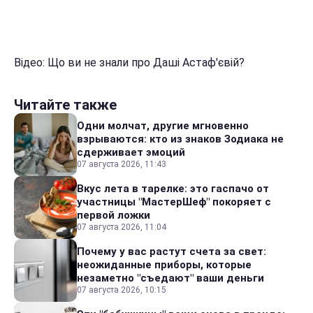
Відео: Що ви не знали про Даші Астаф'євій?
Читайте также
Одни молчат, другие мгновенно
взрываются: кто из знаков Зодиака не
сдерживает эмоций
07 августа 2026, 11:43
Вкус лета в тарелке: это гаспачо от
участницы "МастерШеф" покоряет с
первой ложки
07 августа 2026, 11:04
Почему у вас растут счета за свет:
неожиданные приборы, которые
незаметно "съедают" ваши деньги
07 августа 2026, 10:15