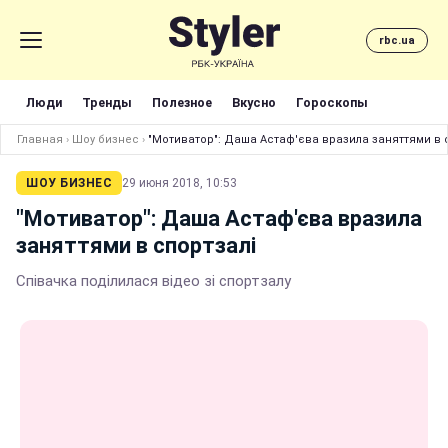
rbc.ua
Люди
Тренды
Полезное
Вкусно
Гороскопы
Главная
›
Шоу бизнес
›
"Мотиватор": Даша Астаф'єва вразила заняттями в 
ШОУ БИЗНЕС
29 июня 2018, 10:53
"Мотиватор": Даша Астаф'єва вразила
заняттями в спортзалі
Співачка поділилася відео зі спортзалу