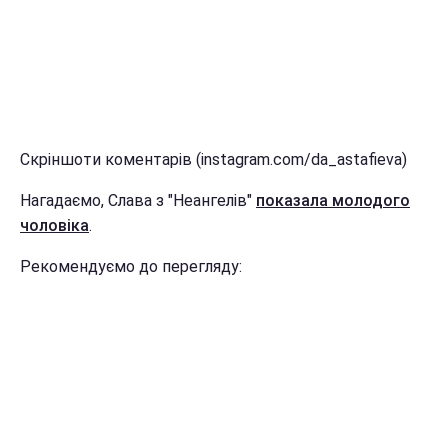
Скріншоти коментарів (instagram.com/da_astafieva)
Нагадаємо, Слава з "Неангелів"
показала молодого
чоловіка
.
Рекомендуємо до перегляду: