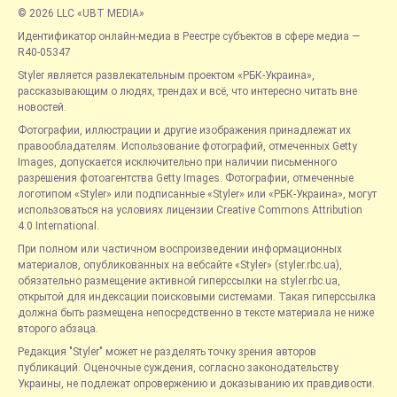
© 2026 LLC «UBT MEDIA»
Идентификатор онлайн-медиа в Реестре субъектов в сфере медиа —
R40-05347
Styler является развлекательным проектом «РБК-Украина»,
рассказывающим о людях, трендах и всё, что интересно читать вне
новостей.
Фотографии, иллюстрации и другие изображения принадлежат их
правообладателям. Использование фотографий, отмеченных Getty
Images, допускается исключительно при наличии письменного
разрешения фотоагентства Getty Images. Фотографии, отмеченные
логотипом «Styler» или подписанные «Styler» или «РБК-Украина», могут
использоваться на условиях лицензии Creative Commons Attribution
4.0 International.
При полном или частичном воспроизведении информационных
материалов, опубликованных на вебсайте «Styler» (styler.rbc.ua),
обязательно размещение активной гиперссылки на styler.rbc.ua,
открытой для индексации поисковыми системами. Такая гиперссылка
должна быть размещена непосредственно в тексте материала не ниже
второго абзаца.
Редакция "Styler" может не разделять точку зрения авторов
публикаций. Оценочные суждения, согласно законодательству
Украины, не подлежат опровержению и доказыванию их правдивости.