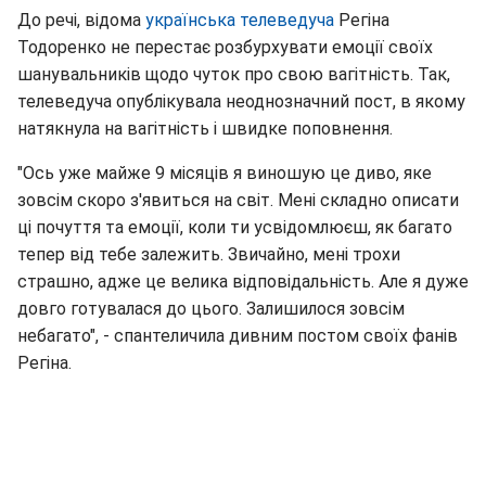
До речі, відома
українська телеведуча
Регіна
Тодоренко не перестає розбурхувати емоції своїх
шанувальників щодо чуток про свою вагітність. Так,
телеведуча опублікувала неоднозначний пост, в якому
натякнула на вагітність і швидке поповнення.
"Ось уже майже 9 місяців я виношую це диво, яке
зовсім скоро з'явиться на світ. Мені складно описати
ці почуття та емоції, коли ти усвідомлюєш, як багато
тепер від тебе залежить. Звичайно, мені трохи
страшно, адже це велика відповідальність. Але я дуже
довго готувалася до цього. Залишилося зовсім
небагато", - спантеличила дивним постом своїх фанів
Регіна.