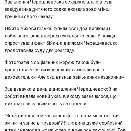
Звільнення Черешневська оскаржила, але в суді
завідувачка дитячого садка вказала зовсім інші
причини свого наказу.
Нібито вихователька купила свої два дипломи і
побилася з фельдшером сусіднього села. У поліції
спростували факт бійки, а дипломи Черешневська
представила суду для розгляду.
Фотографії з соціальних мереж також були
представлені у вигляді доказів аморальності
виховательки. Але суд визнав звільнення незаконним.
Завідувачка в день відновлення Черешневской на
роботі видала новий указ, в якому зазначалося, що
виховательку звільняють за прогули.
"Вона виводила мене на конфлікт, вона мені так: ви
змінити запис в трудовій? Я людина дуже серйозний,
я так дивлюся в комп'ютер, а вона ось так: хі-хі-хі. Тоді