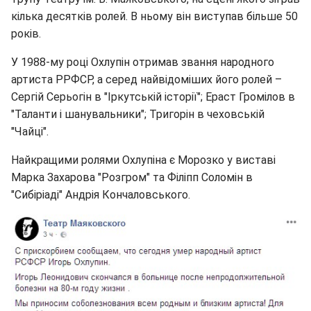
кілька десятків ролей. В ньому він виступав більше 50
років.
У 1988-му році Охлупін отримав звання народного
артиста РРФСР, а серед найвідоміших його ролей –
Сергій Серьогін в "Іркутській історії"; Ераст Громілов в
"Таланти і шанувальники"; Тригорін в чеховській
"Чайці".
Найкращими ролями Охлупіна є Морозко у виставі
Марка Захарова "Розгром" та Філіпп Соломін в
"Сибіріаді" Андрія Кончаловського.