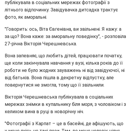
публікувала в соціальних мережах фотографії з
літнього відпочинку. Завідувачка дитсадка трактує
фото, як аморальні.
"Говорить: ось, Віта Євгенівна, ви звільнені. Я кажу: а
за що? Вона каже: за аморальну поведінку", - розповіла
27-річна Вікторія Черешневська.
Вона запевняє, що любить дітей, працювати початку,
ще коли закінчувала навчання у вузі, кілька років до її
роботи не було жодних зауважень ні від завідуючої, ні
від батьків. Вона пішла в декретну відпустку, але
повернутися не змогла, тому що її звільнили.
Вікторія Черешневська публікувала в соціальних
мережах знімки в купальнику біля моря, з чоловіком і з
келихом вина в руці в новорічну ніч.
"Фотографії з Карпат – це в басейні, де афішують, що
у мене якісь не такі пози. Там, де мене чоловік цілує.