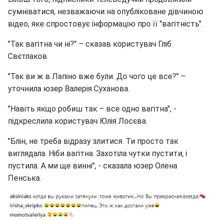
сумніватися, незважаючи на опубліковане дівчиною
відео, яке спростовує інформацію про її "вагітність".
"Так вагітна чи ні?" – сказав користувач Гліб
Свєтлаков
"Так ви ж в Лапіно вже були. До чого це все?" –
уточнила юзер Валерія Суханова.
"Навіть якщо робиш так – все одно вагітна", -
підкреслила користувач Юлія Лосєва.
"Блін, не треба відразу злитися. Ти просто так
виглядала. Ніби вагітна. Захотіла чутки пустити, і
пустила. А ми ще винні", - сказала юзер Олена
Пенська.