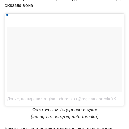
сказала вона.
Допис, поширений regina todorenko (@reginatodorenko)
9 Чер 2018 р. о 2:48 PDT
Фото: Регіна Тодоренко в сукні
(instagram.com/reginatodorenko)
Більш того, підписники телеведучий продовжили