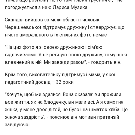
погоджується з нею Лариса Музика.
Скандал вийшов за межі області і чоловік
Черешневської підтримує дружину і стверджує, що
нічого аморального в їх спільних фото немає.
"На цих фото я зі своєю дружиною і сім'єю
відпочиваємо. Я не ревную свою дружину, тому що я
впевнений в ній. Ми завжди разом", - говорить він.
Крім того, виховательку підтримує і мама, у якої
педагогічний досвід – 32 роки.
"Хочуть, щоб ми здалися. Вона сказала: ви прожили
все життя, як на блюдечку, ви мали всі. А я самотня
жінка, у мене двоє дітей, не було і на шматок хліба. Це
жіноча заздрість", - пояснює він мотиви претензій
завідуючої.