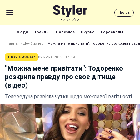
rbc.ua
Люди
Тренды
Полезное
Вкусно
Гороскопы
Главная
›
Шоу бизнес
›
"Можна мене привітати": Тодоренко розкрила правд
ШОУ БИЗНЕС
09 июня 2018 · 14:09
"Можна мене привітати": Тодоренко
розкрила правду про своє дітище
(відео)
Телеведуча розвіяла чутки щодо можливої вагітності