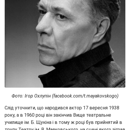
Фото: Ігор Охлупін (facebook.com/t.mayakovskogo)
Слід уточнити, що народився актор 17 вересня 1938
року, а в 1960 році він закінчив Вище театральне
училище ім. Б. Щукіна і в тому ж році був прийнятий в
трупу Театру ім. В. Маяковського, на сцені якого зіграв