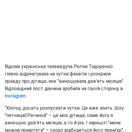
Відома українська телеведуча Регіна Тодоренко
гнівно відреагувала на чутки фанатів і розкрила
правду про дітище, яке "виношувала дев'ять місяців".
Відповідний пост дівчина зробила на своїй сторінці в
Instagram
.
"Хлопці, досить розпускати чутки. Це вже злить. Шоу
"пятницаСРегиной" – це моє дітище, саме його я
виношую дев'ять місяців, а то й рік. І нарешті "мене
можна привітати" – скоро відбудеться його прем'єр", -