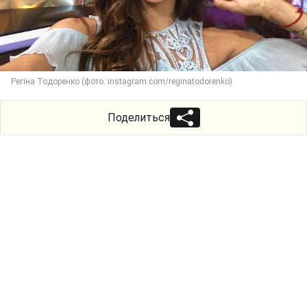
Регіна Тодоренко (фото: instagram.com/reginatodorenko)
Поделиться