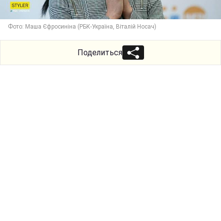
Фото: Маша Єфросиніна (РБК-Україна, Віталій Носач)
Поделиться