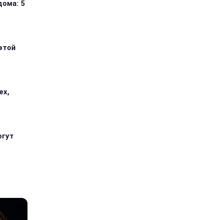
дома: 5
этой
ех,
огут