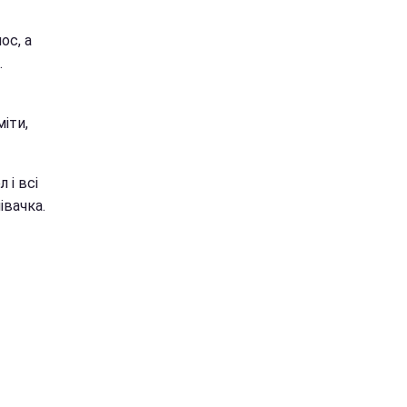
ос, а
.
іти,
 і всі
івачка.