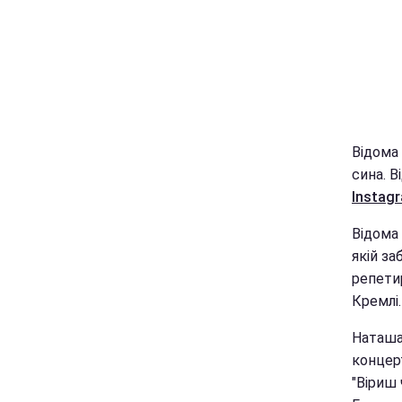
Відома
сина. В
Instag
Відома
якій за
репети
Кремлі.
Наташа 
концер
"Віриш 