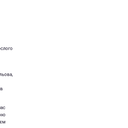
ослого
льова,
 в
час
сню
ієм