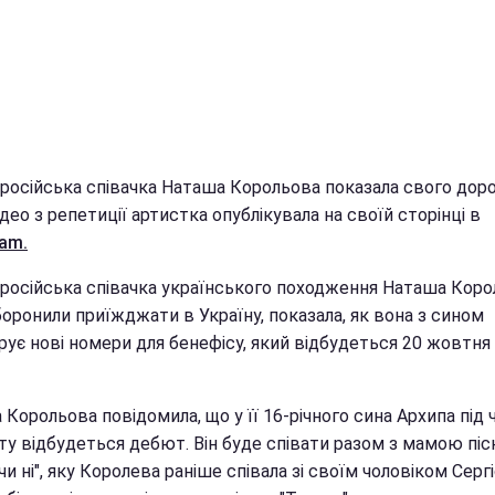
 російська співачка Наташа Корольова показала свого дор
ідео з репетиції артистка опублікувала на своїй сторінці в
ram.
 російська співачка українського походження Наташа Коро
боронили приїжджати в Україну, показала, як вона з сином
рує нові номери для бенефісу, який відбудеться 20 жовтня
Корольова повідомила, що у її 16-річного сина Архипа під 
ту відбудеться дебют. Він буде співати разом з мамою пі
чи ні", яку Королева раніше співала зі своїм чоловіком Серг