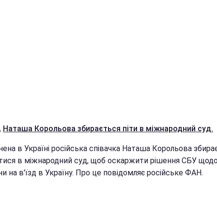
,
Наташа Корольова збирається піти в міжнародний суд.
нена в Україні російська співачка Наташа Корольова збира
тися в міжнародний суд, щоб оскаржити рішення СБУ щод
и на в'їзд в Україну. Про це повідомляє російське ФАН.