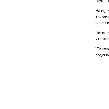
Глушко,
На віде
також 
Фанати
Наташа 
хто ви
"Ти гол
подума