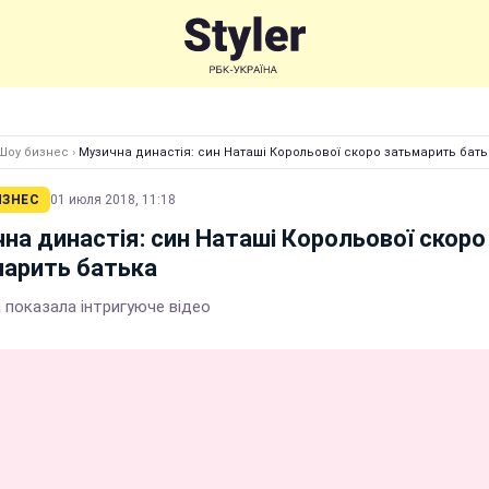
Шоу бизнес
›
Музична династія: син Наташі Корольової скоро затьмарить бать
ИЗНЕС
01 июля 2018, 11:18
на династія: син Наташі Корольової скоро
арить батька
 показала інтригуюче відео