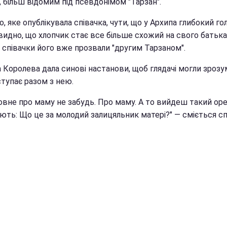
 більш відомим під псевдонімом "Тарзан".
о, яке опублікувала співачка, чути, що у Архипа глибокий гол
видно, що хлопчик стає все більше схожий на свого батька
 співачки його вже прозвали "другим Тарзаном".
Королева дала синові настанови, щоб глядачі могли зрозум
ступає разом з нею.
овне про маму не забудь. Про маму. А то вийдеш такий орел
ють: Що це за молодий залицяльник матері?" — сміється сп