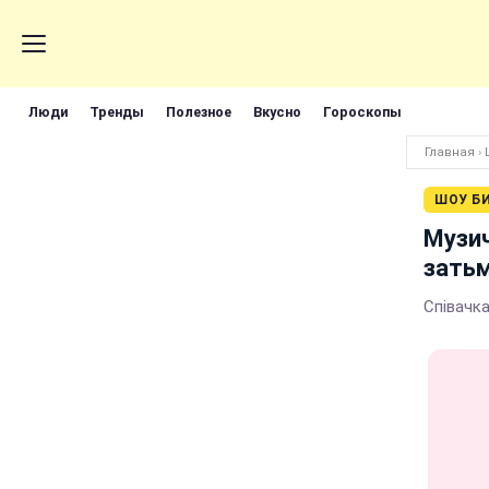
Люди
Тренды
Полезное
Вкусно
Гороскопы
Главная
›
ШОУ Б
Музич
затьм
Співачка