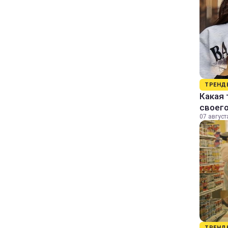
ТРЕНД
Какая 
своег
07 август
ТРЕНД