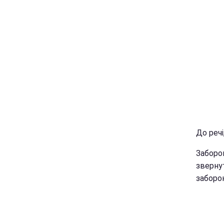
До речі
Заборо
зверну
заборон