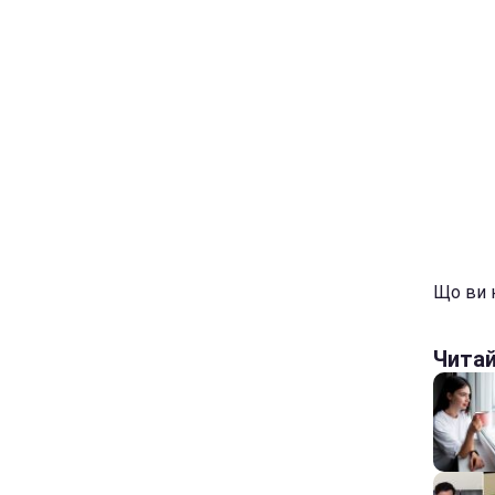
Що ви 
Чита