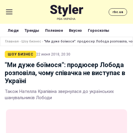
rbc.ua
Люди
Тренды
Полезное
Вкусно
Гороскопы
Главная
›
Шоу бизнес
›
"Ми дуже боїмося": продюсер Лобода розповіла, чом
ШОУ БИЗНЕС
22 июня 2018, 20:30
"Ми дуже боїмося": продюсер Лобода
розповіла, чому співачка не виступає в
Україні
Також Нателла Крапівіна звернулася до українських
шанувальників Лободи