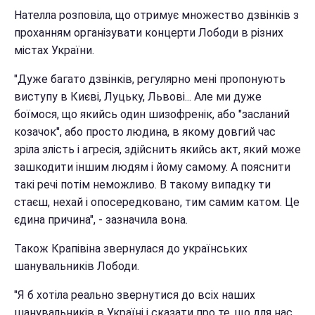
Нателла розповіла, що отримує множество дзвінків з
проханням організувати концерти Лободи в різних
містах України.
"Дуже багато дзвінків, регулярно мені пропонують
виступу в Києві, Луцьку, Львові... Але ми дуже
боїмося, що якийсь один шизофренік, або "засланий
козачок", або просто людина, в якому довгий час
зріла злість і агресія, здійснить якийсь акт, який може
зашкодити іншим людям і йому самому. А пояснити
такі речі потім неможливо. В такому випадку ти
стаєш, нехай і опосередковано, тим самим катом. Це
єдина причина", - зазначила вона.
Також Крапівіна звернулася до українських
шанувальників Лободи.
"Я б хотіла реально звернутися до всіх наших
шанувальників в Україні і сказати про те, що для нас