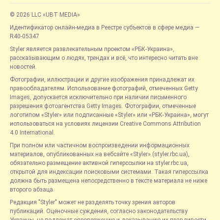
© 2026 LLC «UBT MEDIA»
Идентификатор онлайн-медиа в Реестре субъектов в сфере медиа —
R40-05347
Styler является развлекательным проектом «РБК-Украина»,
рассказывающим о людях, трендах и всё, что интересно читать вне
новостей.
Фотографии, иллюстрации и другие изображения принадлежат их
правообладателям. Использование фотографий, отмеченных Getty
Images, допускается исключительно при наличии письменного
разрешения фотоагентства Getty Images. Фотографии, отмеченные
логотипом «Styler» или подписанные «Styler» или «РБК-Украина», могут
использоваться на условиях лицензии Creative Commons Attribution
4.0 International.
При полном или частичном воспроизведении информационных
материалов, опубликованных на вебсайте «Styler» (styler.rbc.ua),
обязательно размещение активной гиперссылки на styler.rbc.ua,
открытой для индексации поисковыми системами. Такая гиперссылка
должна быть размещена непосредственно в тексте материала не ниже
второго абзаца.
Редакция "Styler" может не разделять точку зрения авторов
публикаций. Оценочные суждения, согласно законодательству
Украины, не подлежат опровержению и доказыванию их правдивости.