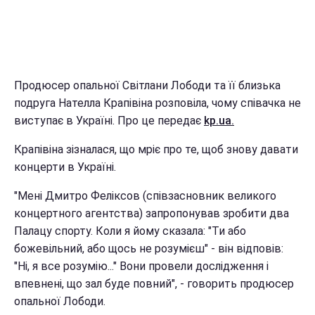
Продюсер опальної Світлани Лободи та її близька
подруга Нателла Крапівіна розповіла, чому співачка не
виступає в Україні. Про це передає
kp.ua.
Крапівіна зізналася, що мріє про те, щоб знову давати
концерти в Україні.
"Мені Дмитро Феліксов (співзасновник великого
концертного агентства) запропонував зробити два
Палацу спорту. Коли я йому сказала: "Ти або
божевільний, або щось не розумієш" - він відповів:
"Ні, я все розумію..." Вони провели дослідження і
впевнені, що зал буде повний", - говорить продюсер
опальної Лободи.