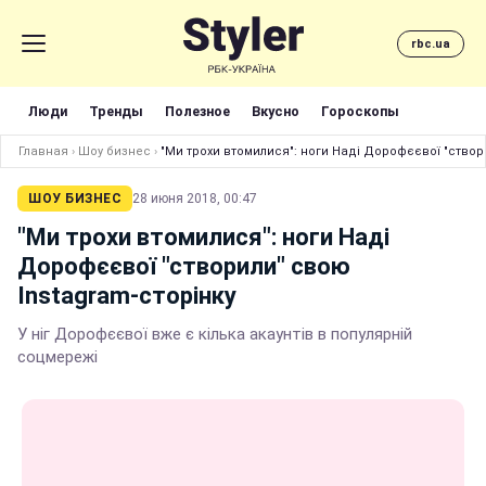
rbc.ua
Люди
Тренды
Полезное
Вкусно
Гороскопы
Главная
›
Шоу бизнес
›
"Ми трохи втомилися": ноги Наді Дорофєєвої "створ
ШОУ БИЗНЕС
28 июня 2018, 00:47
"Ми трохи втомилися": ноги Наді
Дорофєєвої "створили" свою
Instagram-сторінку
У ніг Дорофєєвої вже є кілька акаунтів в популярній
соцмережі