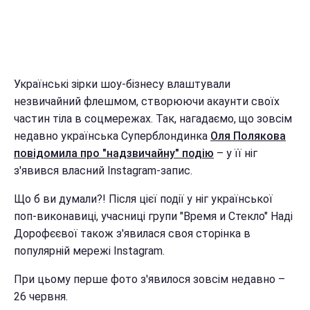
Українські зірки шоу-бізнесу влаштували
незвичайний флешмом, створюючи акаунти своїх
частин тіла в соцмережах. Так, нагадаємо, що зовсім
недавно українська Суперблондинка
Оля Полякова
повідомила про "надзвичайну" подію
– у її ніг
з'явився власний Instagram-запис.
Що б ви думали?! Після цієї події у ніг української
поп-виконавиці, учасниці групи "Время и Стекло" Наді
Дорофєєвої також з'явилася своя сторінка в
популярній мережі Instagram.
При цьому перше фото з'явилося зовсім недавно –
26 червня.