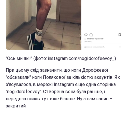
"Ось ми які!" (фото: instagram.com/nogi.dorofeevoy_)
При цьому слід зазначити, що ноги Дорофєєвої
"обскакали" ноги Полякової за кількістю акаунтів. Як
з'ясувалося, в мережі Instagram є ще одна сторінка
"nogi.dorofeevoy". Створена вона була раніше, і
передплатників тут вже більше. Ну а сам запис –
закритий.