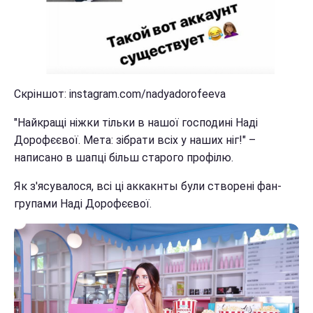
Скріншот: instagram.com/nadyadorofeeva
"Найкращі ніжки тільки в нашої господині Наді
Дорофєєвої. Мета: зібрати всіх у наших ніг!" –
написано в шапці більш старого профілю.
Як з'ясувалося, всі ці аккакнты були створені фан-
групами Наді Дорофєєвої.