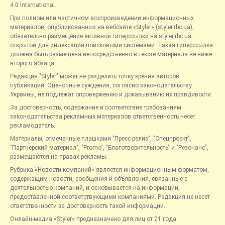
4.0 International.
При полном или частичном воспроизведении информационных
материалов, опубликованных на вебсайте «Styler» (styler.rbc.ua),
обязательно размещение активной гиперссылки на styler.rbc.ua,
открытой для индексации поисковыми системами. Такая гиперссылка
должна быть размещена непосредственно в тексте материала не ниже
второго абзаца.
Редакция "Styler" может не разделять точку зрения авторов
публикаций. Оценочные суждения, согласно законодательству
Украины, не подлежат опровержению и доказыванию их правдивости.
За достоверность, содержание и соответствие требованиям
законодательства рекламных материалов ответственность несет
рекламодатель.
Материалы, отмеченные плашками "Пресс-релиз", "Спецпроект",
"Партнерский материал", "Promo", "Благотворительность" и "Резонанс",
размещаются на правах рекламы.
Рубрика «Новости компаний» является информационным форматом,
содержащим новости, сообщения и объявления, связанные с
деятельностью компаний, и основывается на информации,
предоставленной соответствующими компаниями. Редакция не несет
ответственности за достоверность такой информации.
Онлайн-медиа «Styler» предназначено для лиц от 21 года.