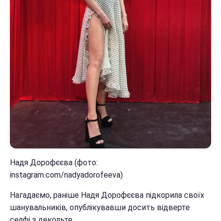
Надя Дорофєєва (фото:
instagram.com/nadyadorofeeva)
Нагадаємо, раніше Надя Дорофєєва підкорила своїх
шанувальників, опублікувавши досить відверте
селфі з декольте.