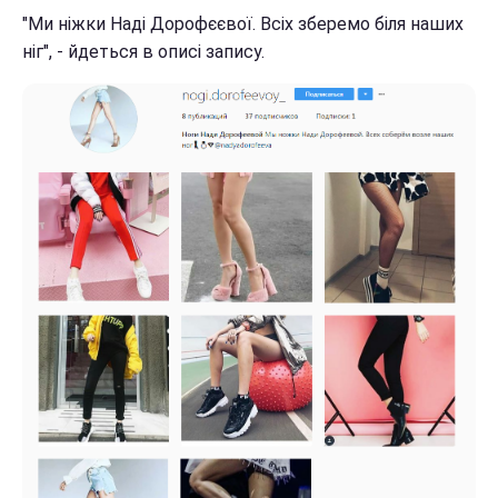
"Ми ніжки Наді Дорофєєвої. Всіх зберемо біля наших
ніг", - йдеться в описі запису.