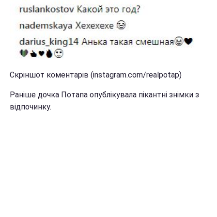
Скріншот коментарів (instagram.com/realpotap)
Раніше дочка Потапа опублікувала пікантні знімки з
відпочинку.