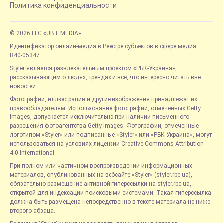
Политика конфиденциальности
© 2026 LLC «UBT MEDIA»
Идентификатор онлайн-медиа в Реестре субъектов в сфере медиа —
R40-05347
Styler является развлекательным проектом «РБК-Украина»,
рассказывающим о людях, трендах и всё, что интересно читать вне
новостей.
Фотографии, иллюстрации и другие изображения принадлежат их
правообладателям. Использование фотографий, отмеченных Getty
Images, допускается исключительно при наличии письменного
разрешения фотоагентства Getty Images. Фотографии, отмеченные
логотипом «Styler» или подписанные «Styler» или «РБК-Украина», могут
использоваться на условиях лицензии Creative Commons Attribution
4.0 International.
При полном или частичном воспроизведении информационных
материалов, опубликованных на вебсайте «Styler» (styler.rbc.ua),
обязательно размещение активной гиперссылки на styler.rbc.ua,
открытой для индексации поисковыми системами. Такая гиперссылка
должна быть размещена непосредственно в тексте материала не ниже
второго абзаца.