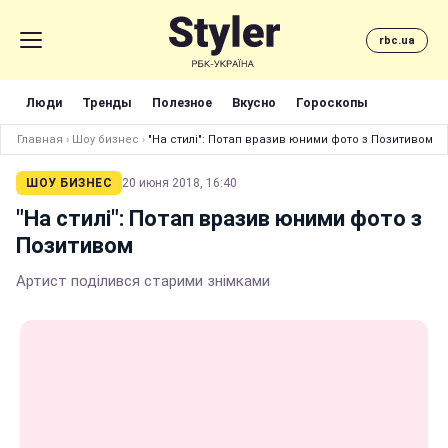
rbc.ua
Люди
Тренды
Полезное
Вкусно
Гороскопы
Главная
›
Шоу бизнес
›
"На стилі": Потап вразив юними фото з Позитивом
ШОУ БИЗНЕС
20 июня 2018, 16:40
"На стилі": Потап вразив юними фото з
Позитивом
Артист поділився старими знімками