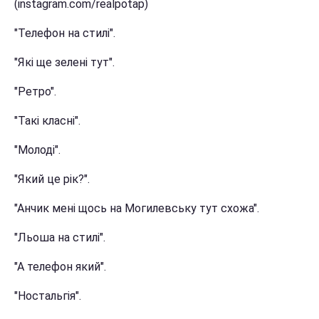
(instagram.com/realpotap)
"Телефон на стилі".
"Які ще зелені тут".
"Ретро".
"Такі класні".
"Молоді".
"Який це рік?".
"Анчик мені щось на Могилевську тут схожа".
"Льоша на стилі".
"А телефон який".
"Ностальгія".