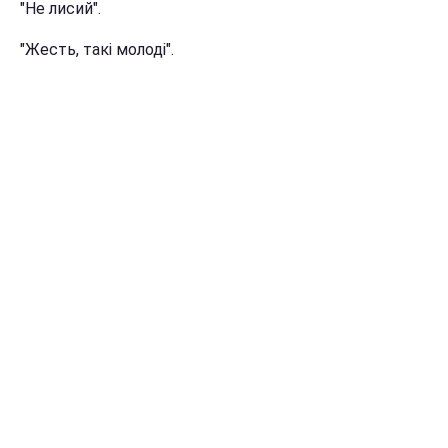
"Не лисий".
"Жесть, такі молоді".