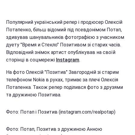
Популярний український репер і продюсер Олексій
Потапенко, більш відомий під псевдонімом Потап,
здивував шанувальників фотографією з учасником
дуету "Время и Стекло" Позитивом зі старих часів.
Відповідний знімок артист опублікував на своїй
сторінці в соцмережі
Instagram
.
На фото Олексій "Позитив" Завгородній зі старим
телефоном Nokia в руках, тримає за плечі Олексія
Потапенка. Також репер поділився фото з друзями
та дружиною Позитива.
Фото: Потап і Позитив (instagram.com/realpotap)
Фото: Потап, Позитив з дружиною Анною