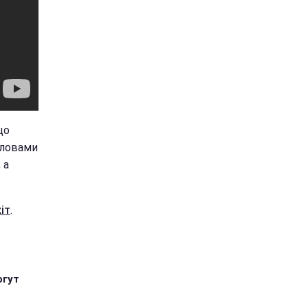
що
словами
 а
іт
.
огут