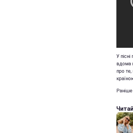
У пісні
вдома м
про те,
країною
Раніш
Чита