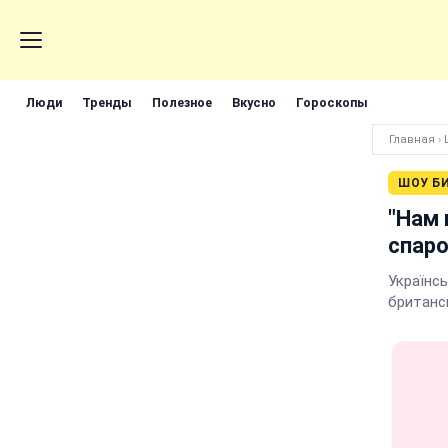
Люди
Тренды
Полезное
Вкусно
Гороскопы
Главная
›
ШОУ Б
"Нам 
спаро
Українсь
британсь