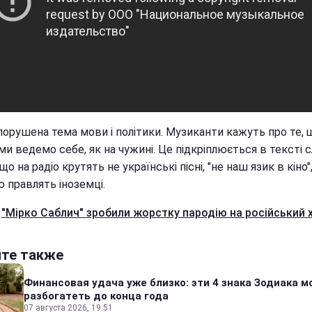
 порушена тема мови і політики. Музиканти кажуть про те, 
и ведемо себе, як на чужині. Це підкріплюється в тексті 
 що на радіо крутять не українські пісні, "не наш язик в кіно",
 правлять іноземці.
е
"Мірко Саблич" зробили жорстку пародію на російський х
йте также
Финансовая удача уже близко: эти 4 знака Зодиака м
разбогатеть до конца года
07 августа 2026, 19:51