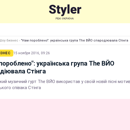
Шоу бизнес
›
"Нам пороблено": українська група The ВЙО спародіювала Стінга
ИЗНЕС
15 ноября 2016, 09:26
пороблено": українська група The ВЙО
діювала Стінга
кий музичний гурт The ВЙО використав у своїй новій пісні мотив
кого співака Стінга