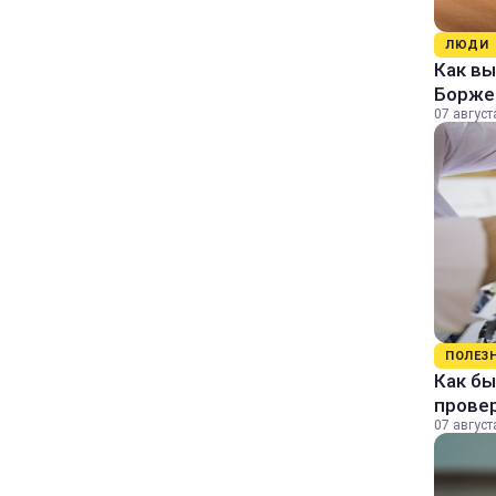
ЛЮДИ
Как в
Борже
07 август
ПОЛЕЗ
Как бы
прове
07 август