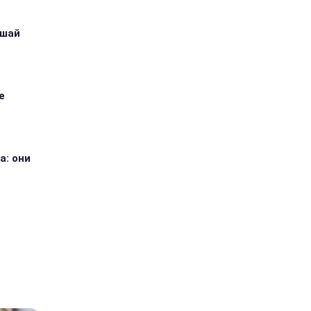
ушай
е
а: они