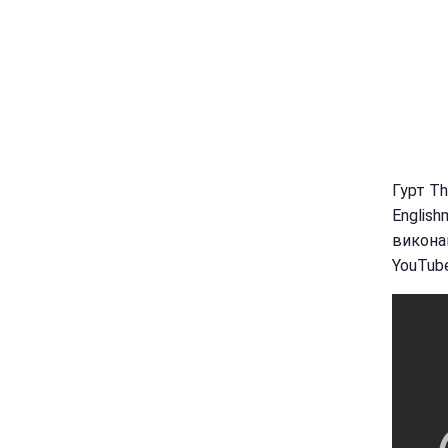
Гурт T
English
виконав
YouTube