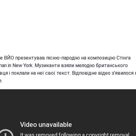
he ВЙО презентував пісню-пародію на композицію Стінга
man in New York. Музиканти взяли мелодію британського
ця і поклали на неї свої текст. Відповідне відео з'явилося 
.