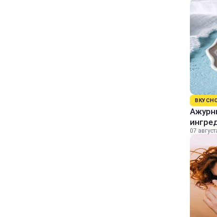
ВКУСН
Ажурны
ингре
07 август