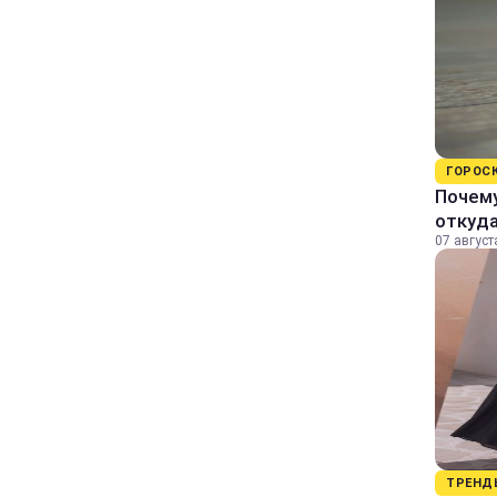
ГОРОС
Почему
откуда
07 август
ТРЕНД