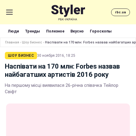
rbc.ua
Люди
Тренды
Полезное
Вкусно
Гороскопы
Главная
›
Шоу бизнес
›
Наспівати на 170 млн: Forbes назвав найбагатших ар
ШОУ БИЗНЕС
30 ноября 2016, 18:25
Наспівати на 170 млн: Forbes назвав
найбагатших артистів 2016 року
На першому місці виявилася 26-річна співачка Тейлор
Свіфт