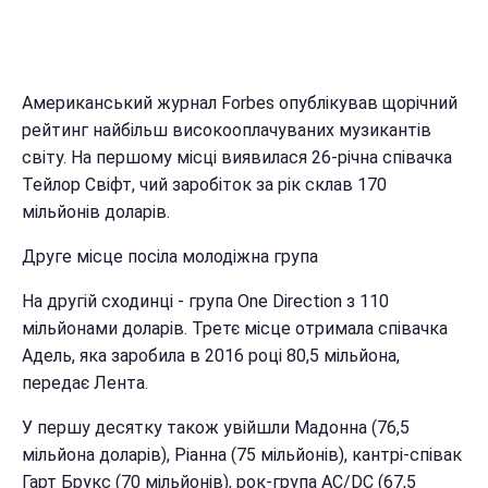
Американський журнал Forbes опублікував щорічний
рейтинг найбільш високооплачуваних музикантів
світу. На першому місці виявилася 26-річна співачка
Тейлор Свіфт, чий заробіток за рік склав 170
мільйонів доларів.
Друге місце посіла молодіжна група
На другій сходинці - група One Direction з 110
мільйонами доларів. Третє місце отримала співачка
Адель, яка заробила в 2016 році 80,5 мільйона,
передає Лента.
У першу десятку також увійшли Мадонна (76,5
мільйона доларів), Ріанна (75 мільйонів), кантрі-співак
Гарт Брукс (70 мільйонів), рок-група AC/DC (67,5