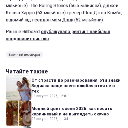
мільйонів), The Rolling Stones (66,5 мільйона), діджей
Келвін Харріс (63 мільйонів) і репер Шон Джон Комбс,
відомий під псевдонімом Дідді (62 мільйони).
Раніше Billboard
опублікувало рейтинг найбільш
продаваних синглів
.
Военный переворот
Читайте также
От страсти до разочарования: эти знаки
Зодиака чаще всего влюбляются не в
тех
08 августа 2026, 12:01
Модный цвет осени 2026: как носить
коричневый и не выглядеть скучно
08 августа 2026, 11:34