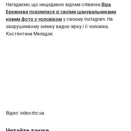
Нагадаємо, що нещодавно відома співачка
Віра
Брежнєва поділилася зі своїми шанувальниками
новим фото з чоловіком
у своєму Instagram. На
зворушливому знімку видно зірку і її чоловіка,
Костянтина Меладзе.
Відео: video.rbc.ua
Читайте также