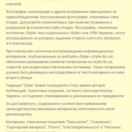
новостей.
Фотографии, иллюстрации и другие изображения принадлежат их
правообладателям. Использование фотографий, отмеченных Getty
Images, допускается исключительно при наличии письменного
разрешения фотоагентства Getty Images. Фотографии, отмеченные
логотипом «Styler» или подписанные «Styler» или «РБК-Украина», могут
использоваться на условиях лицензии Creative Commons Attribution
4.0 International.
При полном или частичном воспроизведении информационных
материалов, опубликованных на вебсайте «Styler» (styler.rbc.ua),
обязательно размещение активной гиперссылки на styler.rbc.ua,
открытой для индексации поисковыми системами. Такая гиперссылка
должна быть размещена непосредственно в тексте материала не ниже
второго абзаца.
Редакция "Styler" может не разделять точку зрения авторов
публикаций. Оценочные суждения, согласно законодательству
Украины, не подлежат опровержению и доказыванию их правдивости.
За достоверность, содержание и соответствие требованиям
законодательства рекламных материалов ответственность несет
рекламодатель.
Материалы, отмеченные плашками "Пресс-релиз", "Спецпроект",
"Партнерский материал", "Promo", "Благотворительность" и "Резонанс",