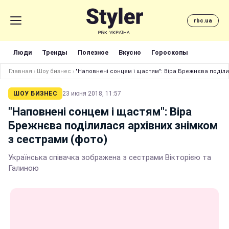
rbc.ua
Люди
Тренды
Полезное
Вкусно
Гороскопы
Главная
›
Шоу бизнес
›
"Наповнені сонцем і щастям": Віра Брежнєва поділи
ШОУ БИЗНЕС
23 июня 2018, 11:57
"Наповнені сонцем і щастям": Віра
Брежнєва поділилася архівних знімком
з сестрами (фото)
Українська співачка зображена з сестрами Вікторією та
Галиною