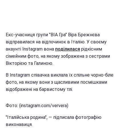
Екс-учасниця групи "ВІА Гра" Віра Брежнєва
відправилася на відпочинок в Італію. У своєму
акаунті Instagram вона
поділилася
рідкісним
сімейним фото, на якому зображена з сестрами
Вікторією та Галиною.
В Instagram співачка виклала їх спільне чорно-біле
фото, на якому вони з щасливими посмішками
відображені на барвистому тлі.
Фото: (instagram.com/ververa)
"Італійська родина", — підписала фотографію
виконавиця.