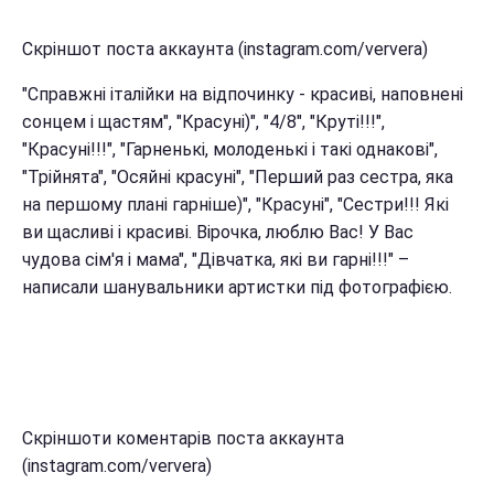
Скріншот поста аккаунта (instagram.com/ververa)
"Справжні італійки на відпочинку - красиві, наповнені
сонцем і щастям", "Красуні)", "4/8", "Круті!!!",
"Красуні!!!", "Гарненькі, молоденькі і такі однакові",
"Трійнята", "Осяйні красуні", "Перший раз сестра, яка
на першому плані гарніше)", "Красуні", "Сестри!!! Які
ви щасливі і красиві. Вірочка, люблю Вас! У Вас
чудова сім'я і мама", "Дівчатка, які ви гарні!!!" –
написали шанувальники артистки під фотографією.
Скріншоти коментарів поста аккаунта
(instagram.com/ververa)