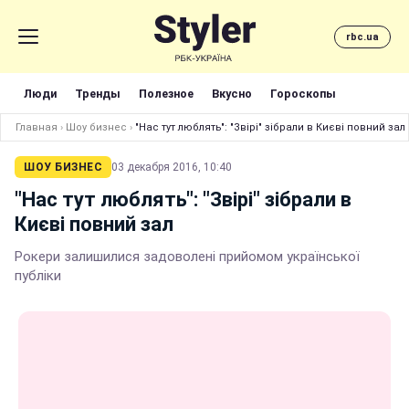
rbc.ua
Люди
Тренды
Полезное
Вкусно
Гороскопы
Главная
›
Шоу бизнес
›
"Нас тут люблять": "Звірі" зібрали в Києві повний зал
ШОУ БИЗНЕС
03 декабря 2016, 10:40
"Нас тут люблять": "Звірі" зібрали в
Києві повний зал
Рокери залишилися задоволені прийомом української
публіки