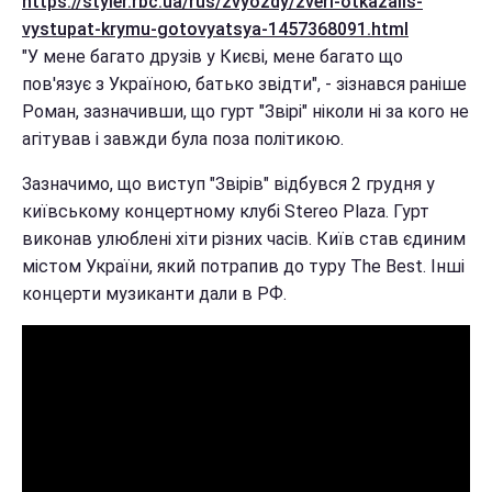
https://styler.rbc.ua/rus/zvyozdy/zveri-otkazalis-
vystupat-krymu-gotovyatsya-1457368091.html
"У мене багато друзів у Києві, мене багато що
пов'язує з Україною, батько звідти", - зізнався раніше
Роман, зазначивши, що гурт "Звірі" ніколи ні за кого не
агітував і завжди була поза політикою.
Зазначимо, що виступ "Звірів" відбувся 2 грудня у
київському концертному клубі Stereo Plaza. Гурт
виконав улюблені хіти різних часів. Київ став єдиним
містом України, який потрапив до туру The Best. Інші
концерти музиканти дали в РФ.