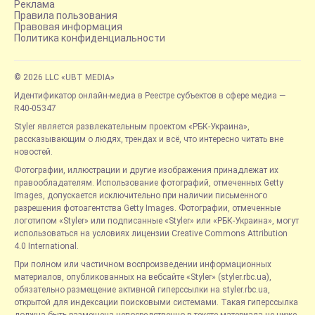
Реклама
Правила пользования
Правовая информация
Политика конфиденциальности
© 2026 LLC «UBT MEDIA»
Идентификатор онлайн-медиа в Реестре субъектов в сфере медиа —
R40-05347
Styler является развлекательным проектом «РБК-Украина»,
рассказывающим о людях, трендах и всё, что интересно читать вне
новостей.
Фотографии, иллюстрации и другие изображения принадлежат их
правообладателям. Использование фотографий, отмеченных Getty
Images, допускается исключительно при наличии письменного
разрешения фотоагентства Getty Images. Фотографии, отмеченные
логотипом «Styler» или подписанные «Styler» или «РБК-Украина», могут
использоваться на условиях лицензии Creative Commons Attribution
4.0 International.
При полном или частичном воспроизведении информационных
материалов, опубликованных на вебсайте «Styler» (styler.rbc.ua),
обязательно размещение активной гиперссылки на styler.rbc.ua,
открытой для индексации поисковыми системами. Такая гиперссылка