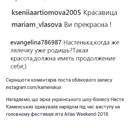
Скріншоти коментарів поста облікового запису
instagram.com/kamenskux
Нагадаємо, що зірка українського шоу-бізнесу Настя
Каменських здивувала нарядом під час виступу на
головному фестивалі літа Atlas Weekend-2018.