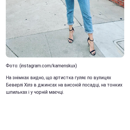
Фото: (instagram.com/kamenskux)
На знімках видно, що артистка гуляє по вулицях
Беверлі Хілз в джинсах на високій посадці, на тонких
шпильках і у чорній маєчці.