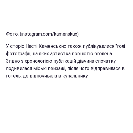
Фото: (instagram.com/kamenskux)
У сторіс Насті Каменських також публікувалися "голі
фотографії, на яких артистка повністю оголена.
Згідно з хронологією публікацій дівчина спочатку
подивилася міські пейзажі, після чого відправилася в
готель, де відпочивала в купальнику.