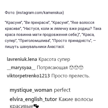
Фото: (instagram.com/kamenskux)
"Красуня", "Ви прекрасні", "Красуня", "Яке волосся
красиве", "Настуся, коли ж лялечку вже родиш? Така
краса повинна мати продовження себе;)", "Краса,
супер", "Приголомшлива", "Просто принадність", —
пишуть шанувальники Анастасії.