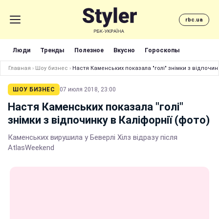
rbc.ua
Люди
Тренды
Полезное
Вкусно
Гороскопы
Главная
›
Шоу бизнес
›
Настя Каменських показала "голі" знімки з відпочинк
ШОУ БИЗНЕС
07 июля 2018, 23:00
Настя Каменських показала "голі"
знімки з відпочинку в Каліфорнії (фото)
Каменських вирушила у Беверлі Хілз відразу після
AtlasWeekend